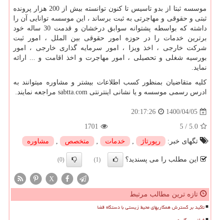
موسسه ثبتا از بدو تاسیس تا کنون توانسته بیش از 200 هزار پرونده
ثبتی و حقوقی و مهاجرتی به ثبت برساند ، این موسسه توانایی آن را
داشته که بواسطه پشتوانه سوابق درخشان و قدمت 30 ساله خود
برترین خدمات را در حوزه امور حقوقی بین الملل ، امور ثبت
شرکت خارجی ، اخذ ویزا ، امور سرمایه گذاری خارجی ، امور
بورسیه شغلی و تحصیلی ، امور مهاجرت و اخذ اقامت و ... ارائه
نماید.
کلیه متقاضیان بمنظور کسب اطلاعات بیشتر و مشاوره میتوانند به
ادرس رسمی موسسه و یا نشانی اینترنتی
sabtta.com
مراجعه نمایند.
1400/04/05
20:17:26
1701
5
/
5.0
تگهای خبر:
رپورتاژ
,
خدمات
,
متخصص
,
مشاوره
این مطلب را می پسندید؟
(0)
(1)
X
تازه ترین مطالب مرتبط
تاکید بر گسترش همکاریهای محیط زیستی با دستگاه قضا