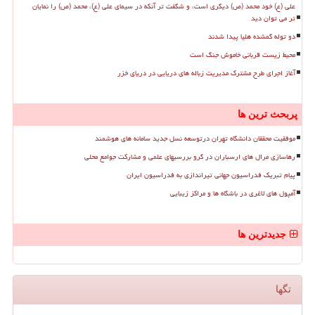
علی (ع) خود محمد (ص) دیگری است، و شگفت تر آنکه در سیمای علی (ع)، محمد (ص) را نمایان
تر می توان دید
دو توله گمشده هلیا پیدا شدند
محیط زیست قربانی خاموش جنگ است
آغاز اجرای طرح مشترک مدیریت زباله های دریایی در دریای خزر
پربحث ترین ها
موفقیت محققان دانشگاه تهران درتوسعه نسل جدید سامانه های هوشمند
رهاسازی مرال های ارسباران در گرو بررسیهای علمی و مشارکت جوامع محلی
پیام تبریک فدراسیون جهانی تیراندازی به فدراسیون ایران
آمپول های لاغری در باشگاه ها و مراکز زیبایی
جدیدترین ها
تگها