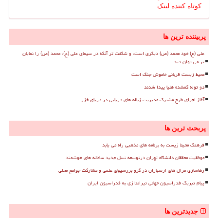
کوتاه کننده لینک
پربیننده ترین ها
علی (ع) خود محمد (ص) دیگری است، و شگفت تر آنکه در سیمای علی (ع)، محمد (ص) را نمایان
تر می توان دید
محیط زیست قربانی خاموش جنگ است
دو توله گمشده هلیا پیدا شدند
آغاز اجرای طرح مشترک مدیریت زباله های دریایی در دریای خزر
پربحث ترین ها
فرهنگ محیط زیست به برنامه های مذهبی راه می یابد
موفقیت محققان دانشگاه تهران درتوسعه نسل جدید سامانه های هوشمند
رهاسازی مرال های ارسباران در گرو بررسیهای علمی و مشارکت جوامع محلی
پیام تبریک فدراسیون جهانی تیراندازی به فدراسیون ایران
جدیدترین ها