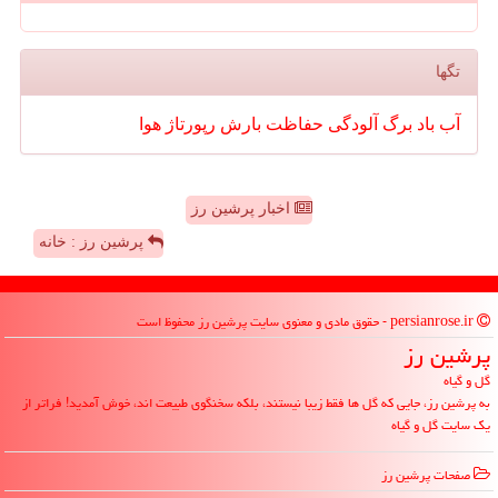
تگها
آب
باد
برگ
آلودگی
حفاظت
بارش
رپورتاژ
هوا
اخبار پرشین رز
پرشین رز : خانه
persianrose.ir - حقوق مادی و معنوی سایت پرشین رز محفوظ است
پرشین رز
گل و گیاه
به پرشین رز، جایی که گل ها فقط زیبا نیستند، بلکه سخنگوی طبیعت اند، خوش آمدید! فراتر از
یک سایت گل و گیاه
صفحات پرشین رز