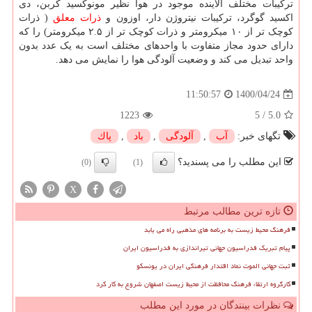
ترکیبات مختلف آلاینده موجود در هوا نظیر مونوکسید کربن، دی
اکسید گوگرد، ترکیبات نیتروژن دار، اوزون و
ذرات معلق
( ذرات
کوچک تر از ۱۰ میکرومتر و ذرات کوچک تر از ۲.۵ میکرومتر) را که
دارای حدود مجاز متفاوت با واحدهای مختلف است به یک عدد بدون
واحد تبدیل می کند و وضعیت آلودگی هوا را نمایش می دهد.
1400/04/24
11:50:57
1223
5
/
5.0
تگهای خبر:
آب
,
آلودگی
,
باد
,
پاك
این مطلب را می پسندید؟
(0)
(1)
X
تازه ترین مطالب مرتبط
فرهنگ محیط زیست به برنامه های مذهبی راه می یابد
پیام تبریک فدراسیون جهانی تیراندازی به فدراسیون ایران
ثبت جهانی الموت نماد اقتدار فرهنگی ایران در یونسکو
کارگروه ارتقاء فرهنگ محافظت از محیط زیست اصفهان شروع به کار کرد
نظرات بینندگان در مورد این مطلب