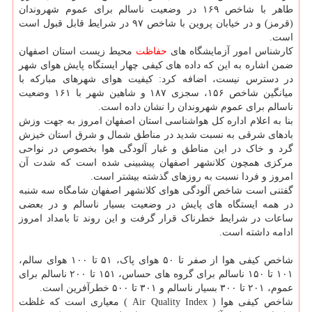
طاهر با شاخص ۱۶۹ در وضعیت ناسالم برای عموم شهروندان
(قرمز) و در خیابان پروین با شاخص ۹۷ در شرایط قابل قبول است
است.
کارشناس امور آزمایشگاه های
حفاظت
محیط زیست استان اصفهان
ضمن اشاره به این که داده های کیفی چهار ایستگاه پایش هوای شهر
در دسترس نیست، اضافه کرد: کیفیت هوای شهرهای مبارکه با
میانگین شاخص ۱۵۶، سجزی ۱۸۷ و شاهین شهر با ۱۶۱ وضعیت
ناسالم برای عموم شهروندان را نشان داده است.
بنا به اعلام اداره کل هواشناسی استان اصفهان امروز به جهت وزش
بادهای شرقی به نسبت شدید در مناطق شمال و شرق استان خیزش
گرد و خاک در این مناطق و غبار آلودگی هوا بخصوص در نواحی
مرکزی همچون کلانشهر اصفهان پیشبینی شده است که شدت آن
امروز و فردا نسبت به روزهای گذشته بیشتر است.
گفتنی است شاخص آلودگی هوای کلانشهر اصفهان شامگاه سه شنبه
در همه ایستگاه های پایش در وضعیت بسیار ناسالم و در بعضی
ساعات در شرایط خطرناک قرار گرفت و این روند تا بامداد امروز
ادامه داشته است.
شاخص کیفی هوا از صفر تا ۵۰ هوای پاک، ۵۱ تا ۱۰۰ هوای سالم،
۱۰۱ تا ۱۵۰ ناسالم برای گروه های حساس، ۱۵۱ تا ۲۰۰ ناسالم برای
عموم، ۲۰۱ تا ۳۰۰ بسیار ناسالم و ۳۰۱ تا ۵۰۰ خطرآفرین است.
شاخص کیفی هوا ( Air Quality Index ) معیاری است که غلظت