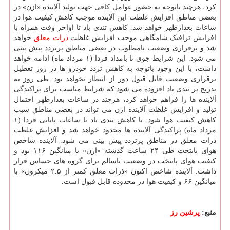
کرد، هرچند باتوجه به حضور عوامل کافی جهت تولید آلاینده «ازن» در
بعضی مناطق افزایش غلظت این آلاینده موجب کاهش کیفیت هوا در
ساعات بعدازظهر خواهد شد. کاهش تندی باد تا اواخر وقت همراه با
افزایش ترافیک شامگاهی موجب افزایش غلظت
ذرات معلق
خواهد
شد و برقراری وضعیت نامطلوب در بعضی مناطق پرتردد پیش بینی
می شود. این شرایط جوی تا بامداد فردا (۱ مرداد ماه) ادامه خواهد
داشت، با این وجود باتوجه به کاهش تردد خودرو ها در روز تعطیل
برقراری وضعیت قابل قبول دور از انتظار نخواهد بود. طی روز به
تدریج بر تندی باد افزوده می شود که شرایط مناسب برای پراکندگی
آلاینده ها را فراهم خواهد کرد، هرچند در ساعات بعدازظهر احتمال
تولید و افزایش غلظت آلاینده ازن می تواند در بعضی مناطق سبب
کاهش کیفیت هوا شود. با کاهش تندی باد تا ساعات پایانی فردا (۱
مرداد ماه) پراکندگی آلاینده ها محدود خواهد شد و افزایش غلظت
ذرات معلق در مناطق پرتردد پیش بینی می شود. آلاینده شاخص
هوای پایتخت طی ۲۴ ساعت گذشته «ازن» با میانگین ۱۱۶ بود و
کیفیت هوای پایتخت در وضعیت ناسالم برای گروه های حساس قرار
داشت. آلاینده شاخص اکنون «ذرات معلق کمتر از ۲.۵ میکرون» با
میانگین ۶۶ و کیفیت هوا در محدوده قابل قبول است.
منبع:
پرشین رز