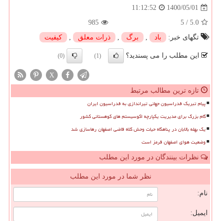
1400/05/01
11:12:52
985
5
/
5.0
تگهای خبر:
باد
,
برگ
,
ذرات معلق
,
كیفیت
این مطلب را می پسندید؟
(0)
(1)
X
تازه ترین مطالب مرتبط
پیام تبریک فدراسیون جهانی تیراندازی به فدراسیون ایران
گام بزرگ برای مدیریت یکپارچه اکوسیستم های کوهستانی کشور
یک بهله بالابان در پناهگاه حیات وحش کلاه قاضی اصفهان رهاسازی شد
وضعیت هوای اصفهان قرمز است
نظرات بینندگان در مورد این مطلب
نظر شما در مورد این مطلب
نام:
ایمیل: