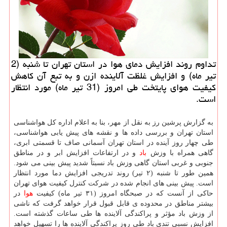
تداوم روند افزایش دمای هوا در استان تهران تا شنبه (2
تیر ماه) و افزایش غلظت آلاینده ازن و به تبع آن کاهش
کیفیت هوای پایتخت طی امروز (31 تیر ماه) مورد انتظار
است.
به گزارش پرشین رز به نقل از مهر، بنا به اعلام اداره کل هواشناسی
استان تهران و بررسی داده ها و نقشه های پیش یابی هواشناسی،
طی چهار روز آینده در استان تهران آسمانی صاف تا قسمتی ابری،
گاهی همراه با وزش
باد
و در ارتفاعات افزایش ابر و در مناطق
جنوبی و غربی استان گاهی وزش باد نسبتاً شدید پیش بینی می شود.
همین طور تا شنبه (۲ تیر) روند تدریجی افزایش دما مورد انتظار
است. پیش بینی های انجام شده در شرکت کنترل کیفیت هوای تهران
حاکی از آنست که در صبحگاه امروز (۳۱ تیر ماه) کیفیت
هوا
در
بیشتر مناطق در محدوده ی قابل قبول قرار خواهد گرفت که ناشی
از وزش باد مؤثر و پراکندگی آلاینده ها طی ساعات گذشته است.
افزایش نسبی تندی باد طی روز پراکندگی آلاینده ها را تسهیل خواهد