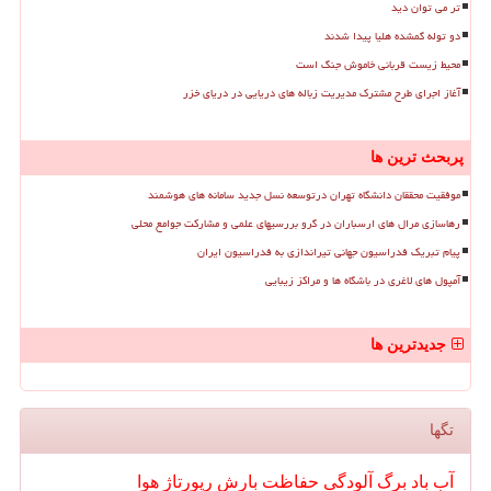
تر می توان دید
دو توله گمشده هلیا پیدا شدند
محیط زیست قربانی خاموش جنگ است
آغاز اجرای طرح مشترک مدیریت زباله های دریایی در دریای خزر
پربحث ترین ها
موفقیت محققان دانشگاه تهران درتوسعه نسل جدید سامانه های هوشمند
رهاسازی مرال های ارسباران در گرو بررسیهای علمی و مشارکت جوامع محلی
پیام تبریک فدراسیون جهانی تیراندازی به فدراسیون ایران
آمپول های لاغری در باشگاه ها و مراکز زیبایی
جدیدترین ها
تگها
آب
باد
برگ
آلودگی
حفاظت
بارش
رپورتاژ
هوا