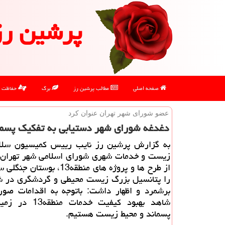
پرشین رز
صفحه اصلی
مطالب پرشین رز
برگ
حفاظت
عضو شورای شهر تهران عنوان كرد
دغدغه شورای شهر دستیابی به تفکیک پسماند100درصدی در ته
به گزارش پرشین رز نایب رییس کمیسیون سلا
زیست و خدمات شهری شورای اسلامی شهر تهران د
از طرح ها و پروژه های منطقه13، بوس
را پتانسیل بزرگ زیست محیطی و گردشگری در ش
برشمرد و اظهار داشت: باتوجه به اقدامات صور
شاهد بهبود کیفیت خدمات
پسماند و محیط زیست هستیم.