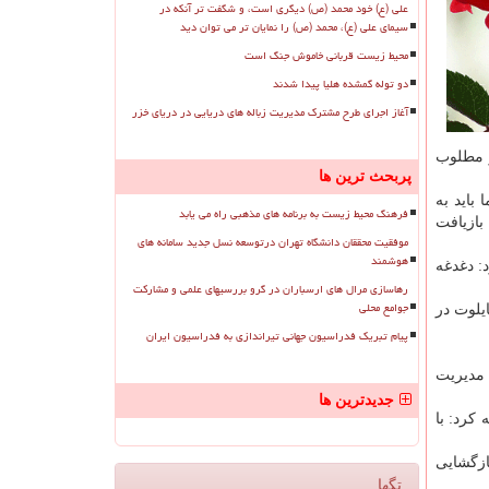
علی (ع) خود محمد (ص) دیگری است، و شگفت تر آنکه در
سیمای علی (ع)، محمد (ص) را نمایان تر می توان دید
محیط زیست قربانی خاموش جنگ است
دو توله گمشده هلیا پیدا شدند
آغاز اجرای طرح مشترک مدیریت زباله های دریایی در دریای خزر
حو مطلوب
پربحث ترین ها
باید به
فرهنگ محیط زیست به برنامه های مذهبی راه می یابد
بازیافت
موفقیت محققان دانشگاه تهران درتوسعه نسل جدید سامانه های
هوشمند
زود: دغدغه
رهاسازی مرال های ارسباران در گرو بررسیهای علمی و مشارکت
جوامع محلی
م اکنون پروژه (mrf) در ۳ پهنه بصورت پایلوت در
پیام تبریک فدراسیون جهانی تیراندازی به فدراسیون ایران
ات مدیریت
جدیدترین ها
کرد: با
ازگشایی
تگها