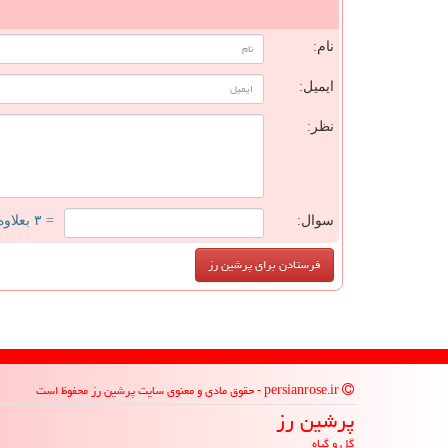
ن
نام:
ایمیل:
نظر:
سوال:
= ۳ بعلاوه ۱
persianrose.ir - حقوق مادی و معنوی سایت پرشین رز محفوظ است
پرشین رز
گل و گیاه