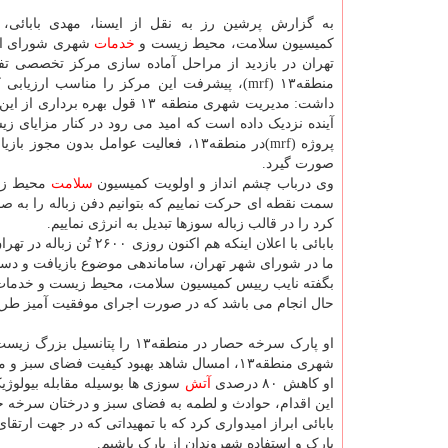
به گزارش پرشین رز به نقل از ایسنا، مهدی بابائی،
کمیسیون سلامت، محیط زیست و
خدمات
شهری شورای ا
تهران در بازدید از مراحل آماده سازی مرکز تخصصی تف
منطقه۱۳ (mrf)، پیشرفت این مرکز را مناسب ارزیاب
داشت: مدیریت شهری منطقه ۱۳ قول بهره بردار
آینده نزدیک داده است که امید می رود در کنار مزایای 
پروژه (mrf)در منطقه۱۳، فعالیت عوامل
صورت گیرد.
وی درباب چشم انداز و اولویت کمیسیون
سلامت
محیط زیس
سمت نقطه ای حرکت نماییم که بتوانیم دفن زباله را به صفر
کرد را در قالب زباله سوزها تبدیل به انرژی نماییم.
بابائی با اعلان اینکه 
ما در شورای شهر تهران، ساماندهی موضوع بازیافت و دست
حال انجام می باشد که در صورت اجرای موفقیت آمیز طرح
او پارک سرخه حصار در منطقه
شهری منطقه۱۳، امسال شاهد بهبود کیفیت فضای سبز و محیط زیست در محدوده بودیم.
او کاهش ۸۰ درصدی
آتش
سوزی ها بوسیله مقابله بیولوژی
این اقدام، حوادث و لطمه به فضای سبز و درختان سرخه ح
بابائی ابراز امیدواری کرد که با تمهیداتی که در جهت 
پارک و استفاده شهروندان از پارک باشیم.