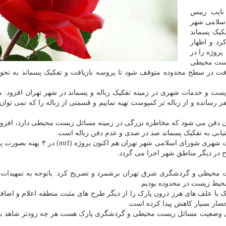
 نایب رییس
سلامی شهر
کیک پسماند
ی کرد و اظهار
ی از این پروژه را در
زیست محیطی
 بدون مجوز بازیافت در سطح محدوده متوقف شود تا پروسه بازیافت و تفکیک پسماند به ن
ت و خدمات شهری در زمینه تفکیک زباله و پسماند در شهر تهران افزود: ما 
 رسانده و از زباله تر کمپوست تهیه نماییم و قسمتی از زباله را که نمی توان 
هم اکنون روزی ۲۶۰۰ تُن زباله در تهران دفن می شود که مخاطره بزرگی در زمینه مسائل زیست محیطی دارد، اف
یابی به تفکیک پسماند صد در صدی و عدم دفن زباله است.
بگفته نایب رییس کمیسیون سلامت، محیط زیست و خدمات شهری شورای اسلامی شهر تهران ه
 در دیگر مناطق شهر اجرا می گردد.
۱۳ را پتانسیل بزرگ زیست محیطی و گردشگری شرق تهران برشمرد و تصریح کرد: باتوجه به تمهید
ک با علف های هرز درون پارک را از دیگر طرح های مثبت منطقه اعلام و اضافه 
صار بسیار کاهش پیدا کرده است.
ارتقای وضعیت مسائل زیست محیطی و گردشگری پارک هست هر چه زودتر شاهد ب