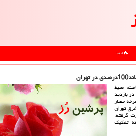
کیفیت
ران
مت، محیط
ر بازدید
تان جنگلی سرخه حصار
رق تهران
ت گرفته،
 منطقه13 در زمینه تفکیک