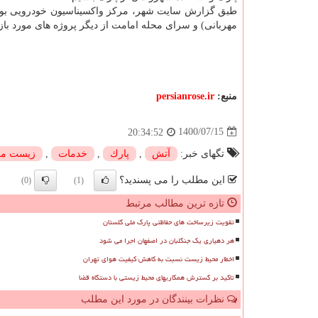
طبق گزارش سایت شهر، مرکز واکسیناسیون خودرویی بو
مهربانی) و سرای محله امامت از دیگر پروژه های مورد باز
منبع:
persianrose.ir
1400/07/15
20:34:52
تگهای خبر:
آتش
,
پارك
,
خدمات
,
زیست م
این مطلب را می پسندید؟
(0)
(1)
تازه ترین مطالب مرتبط
تقویت زیرساخت های حفاظتی پارک ملی گلستان
هر دهیاری یک جنگلبان در اصفهان اجرا می شود
اخطار محیط زیست نسبت به کاهش کیفیت هوای تهران
تاکید بر گسترش همکاریهای محیط زیستی با دستگاه قضا
نظرات بینندگان در مورد این مطلب