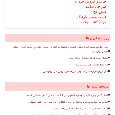
خرید و فروش خودرو
طراحی سایت
فیش حج
قیمت بیسیم باوفنگ
کوتاه کننده لینک
پربیننده ترین ها
علی (ع) خود محمد (ص) دیگری است، و شگفت تر آنکه در سیمای علی (ع)، محمد (ص) را نمایان
تر می توان دید
محیط زیست قربانی خاموش جنگ است
دو توله گمشده هلیا پیدا شدند
آغاز اجرای طرح مشترک مدیریت زباله های دریایی در دریای خزر
پربحث ترین ها
کشف 2 تن چوب تاغ در کوهپایه اصفهان طی 24 ساعت اخیر 8 نفر دستگیر شدند
شروع پروسه جذب سرمایه گذار برای راه اندازی زباله سوز ۳۰۰ تنی اصفهان
فرهنگ محیط زیست به برنامه های مذهبی راه می یابد