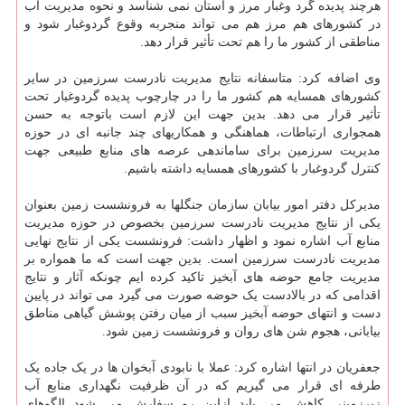
هرچند پدیده گرد وغبار مرز و استان نمی شناسد و نحوه مدیریت آب
در کشورهای هم مرز هم می تواند منجربه وقوع گردوغبار شود و
مناطقی از کشور ما را هم تحت تأثیر قرار دهد.
وی اضافه کرد: متاسفانه نتایج مدیریت نادرست سرزمین در سایر
کشورهای همسایه هم کشور ما را در چارچوب پدیده گردوغبار تحت
تأثیر قرار می دهد. بدین جهت این لازم است باتوجه به حسن
همجواری ارتباطات، هماهنگی و همکاریهای چند جانبه ای در حوزه
مدیریت سرزمین برای ساماندهی عرصه های منابع طبیعی جهت
کنترل گردوغبار با کشورهای همسایه داشته باشیم.
مدیرکل دفتر امور بیابان سازمان جنگلها به فرونشست زمین بعنوان
یکی از نتایج مدیریت نادرست سرزمین بخصوص در حوزه مدیریت
منابع آب اشاره نمود و اظهار داشت: فرونشست یکی از نتایج نهایی
مدیریت نادرست سرزمین است. بدین جهت است که ما همواره بر
مدیریت جامع حوضه های آبخیز تاکید کرده ایم چونکه آثار و نتایج
اقدامی که در بالادست یک حوضه صورت می گیرد می تواند در پایین
دست و انتهای حوضه آبخیز سبب از میان رفتن پوشش گیاهی مناطق
بیابانی، هجوم شن های روان و فرونشست زمین شود.
جعفریان در انتها اشاره کرد: عملا با نابودی آبخوان ها در یک جاده یک
طرفه ای قرار می گیریم که در آن ظرفیت نگهداری منابع آب
زیرزمینی کاهش می یابد ازاین رو سفارش می شود الگوهای