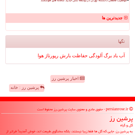
موفقیت محققان دانشگاه تهران درتوسعه نسل جدید سامانه های هوشمند
جدیدترین ها
تگها
آب
باد
برگ
آلودگی
حفاظت
بارش
رپورتاژ
هوا
اخبار پرشین رز
پرشین رز : خانه
persianrose.ir - حقوق مادی و معنوی سایت پرشین رز محفوظ است
پرشین رز
گل و گیاه
به پرشین رز، جایی که گل ها فقط زیبا نیستند، بلکه سخنگوی طبیعت اند، خوش آمدید! فراتر از