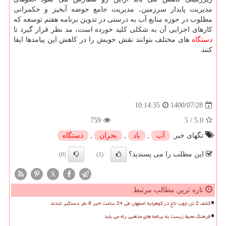
مدیریت پایدار سرزمین، مدیریت جامع حوضه آبخیز و حکمرانی
مطلوب در حوزه منابع آب به درستی در تدوین برنامه هفتم توسعه که
کارهای اجرایی آن به شکلی کلید خورده است، مد نظر قرار گیرد تا
دستگاه
های مختلف بتوانند نقش خویش را در کاهش این پیامدها ایفا
کنند.
1400/07/28
10:14:35
759
5
/
5.0
تگهای خبر:
آب
,
باد
,
بحران
,
دستگاه
این مطلب را می پسندید؟
(0)
(1)
X
تازه ترین مطالب مرتبط
کشف 2 تن چوب تاغ در کوهپایه اصفهان طی 24 ساعت اخیر 8 نفر دستگیر شدند
فرهنگ محیط زیست به برنامه های مذهبی راه می یابد