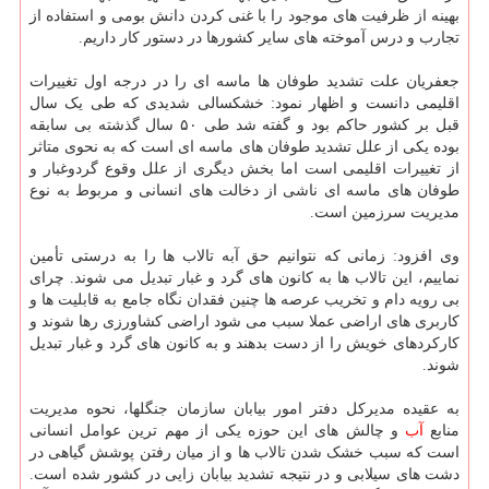
بهینه از ظرفیت های موجود را با غنی کردن دانش بومی و استفاده از
تجارب و درس آموخته های سایر کشورها در دستور کار داریم.
جعفریان علت تشدید طوفان ها ماسه ای را در درجه اول تغییرات
اقلیمی دانست و اظهار نمود: خشکسالی شدیدی که طی یک سال
قبل بر کشور حاکم بود و گفته شد طی ۵۰ سال گذشته بی سابقه
بوده یکی از علل تشدید طوفان های ماسه ای است که به نحوی متاثر
از تغییرات اقلیمی است اما بخش دیگری از علل وقوع گردوغبار و
طوفان های ماسه ای ناشی از دخالت های انسانی و مربوط به نوع
مدیریت سرزمین است.
وی افزود: زمانی که نتوانیم حق آبه تالاب ها را به درستی تأمین
نماییم، این تالاب ها به کانون های گرد و غبار تبدیل می شوند. چرای
بی رویه دام و تخریب عرصه ها چنین فقدان نگاه جامع به قابلیت ها و
کاربری های اراضی عملا سبب می شود اراضی کشاورزی رها شوند و
کارکردهای خویش را از دست بدهند و به کانون های گرد و غبار تبدیل
شوند.
به عقیده مدیرکل دفتر امور بیابان سازمان جنگلها، نحوه مدیریت
منابع
آب
و چالش های این حوزه یکی از مهم ترین عوامل انسانی
است که سبب خشک شدن تالاب ها و از میان رفتن پوشش گیاهی در
دشت های سیلابی و در نتیجه تشدید بیابان زایی در کشور شده است.