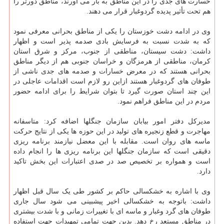
خسارت های جدی را در این مناطق به بار می آورند، مناطق دورتر را
هم تحت تأثیر پدیده گردوغبار قرار می دهند.
وی در ادامه دشت خوزستان را یکی از مناطق بحرانی معرفی نمود
که به شدت نسبت به فرسایش بادی صدمه پذیر است و اظهار
داشت: دشت سیستان، مناطقی از جنوب، مرکز و شرق استان
کرمان، مناطقی از هرمزگان و خراسان جنوبی هم از دیگر مناطق
بحرانی هستند که در معرض خسارات و صدمه های جدی ناشی از
طوفان های گردوغبار هستند ازاین رو لازم است اقدامات عاجلی در
این چند استان صورت گیرد تا بتوان شرایط را برای ادامه حضور
مردم در این مناطق فراهم نمود.
مدیرکل دفتر امور بیابان سازمان جنگلها اضافه کرد: متاسفانه
مهاجرت و قطع زنجیره های تولید در این حوزه ها یکی از نتایج حرکت
ماسه های روان است. مقابله با این معضل نیازمند برنامه ریزی
دقیقی است که سازمان جنگلها این برنامه ریزی ها را انجام داده
است و همواره بر تخصیص صد در صدی اعتبارات این بخش تاکید
دارد.
وی با اشاره به خشکسالی حاکم بر کشور طی یک سال قبل اظهار
داشت: باتوجه به خشکسالی اخیر پیشبینی می شود سال جاری
طوفان های گرد وغبار و ماسه ای با تغییرات زمانی و با شدت بیشتری
در مناطق مستعد رخ دهد. بدین جهت تمامی تمهیدات جهت استفاده