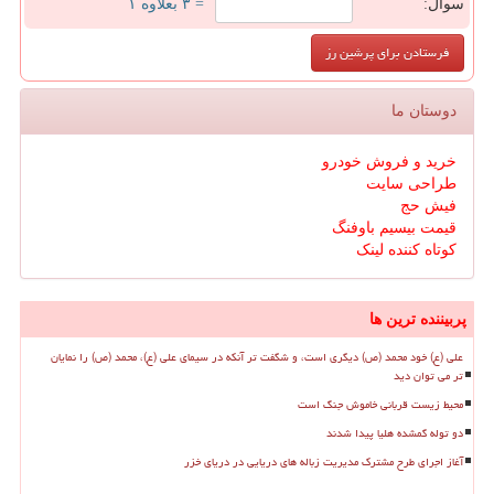
سوال:
= ۳ بعلاوه ۱
دوستان ما
خرید و فروش خودرو
طراحی سایت
فیش حج
قیمت بیسیم باوفنگ
کوتاه کننده لینک
پربیننده ترین ها
علی (ع) خود محمد (ص) دیگری است، و شگفت تر آنکه در سیمای علی (ع)، محمد (ص) را نمایان
تر می توان دید
محیط زیست قربانی خاموش جنگ است
دو توله گمشده هلیا پیدا شدند
آغاز اجرای طرح مشترک مدیریت زباله های دریایی در دریای خزر