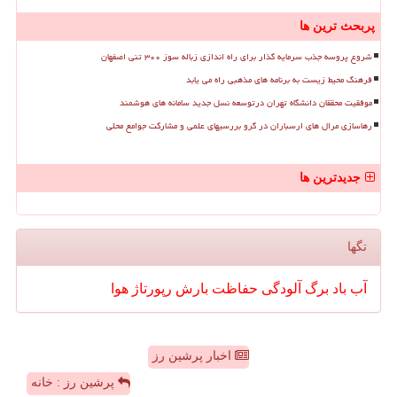
پربحث ترین ها
شروع پروسه جذب سرمایه گذار برای راه اندازی زباله سوز ۳۰۰ تنی اصفهان
فرهنگ محیط زیست به برنامه های مذهبی راه می یابد
موفقیت محققان دانشگاه تهران درتوسعه نسل جدید سامانه های هوشمند
رهاسازی مرال های ارسباران در گرو بررسیهای علمی و مشارکت جوامع محلی
جدیدترین ها
تگها
آب
باد
برگ
آلودگی
حفاظت
بارش
رپورتاژ
هوا
اخبار پرشین رز
پرشین رز : خانه