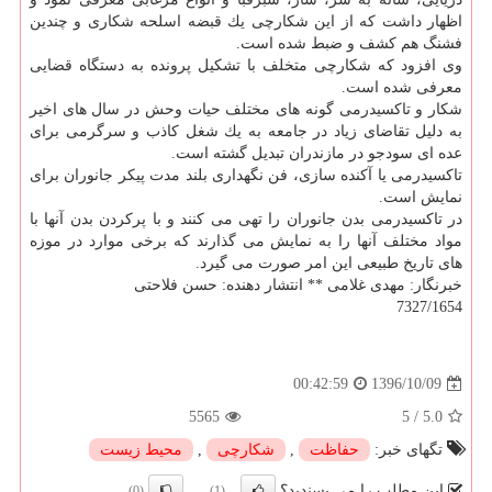
اظهار داشت كه از این شكارچی یك قبضه اسلحه شكاری و چندین
فشنگ هم كشف و ضبط شده است.
وی افزود كه شكارچی متخلف با تشكیل پرونده به دستگاه قضایی
معرفی شده است.
شكار و تاكسیدرمی گونه های مختلف حیات وحش در سال های اخیر
به دلیل تقاضای زیاد در جامعه به یك شغل كاذب و سرگرمی برای
عده ای سودجو در مازندران تبدیل گشته است.
تاكسیدرمی یا آكنده سازی، فن نگهداری بلند مدت پیكر جانوران برای
نمایش است.
در تاكسیدرمی بدن جانوران را تهی می كنند و با پركردن بدن آنها با
مواد مختلف آنها را به نمایش می گذارند كه برخی موارد در موزه
های تاریخ طبیعی این امر صورت می گیرد.
خبرنگار: مهدی غلامی ** انتشار دهنده: حسن فلاحتی
7327/1654
1396/10/09
00:42:59
5565
5
/
5.0
تگهای خبر:
حفاظت
,
شكارچی
,
محیط زیست
این مطلب را می پسندید؟
(0)
(1)