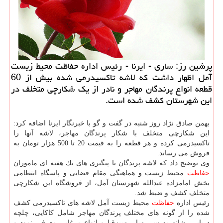
پرشین رز: ساری - ایرنا - رئیس اداره حفاظت محیط زیست
آمل اظهار داشت كه لاشه تاكسیدرمی شده بیش از 60
قطعه انواع پرندگان مهاجر و نادر از یك شكارچی متخلف در
این شهرستان كشف شده است.
بهمن صادق نژاد روز شنبه در گفت و گو با خبرنگار ایرنا اضافه كرد:
این شكارچی متخلف با شكار پرندگان مهاجر، لاشه آنها را
تاكسیدرمی كرده و هر قطعه را به قیمت 20 تا 500 هزار تومان به
فروش می رساند.
وی توضیح داد كه لاشه پرندگان با پیگیری های یك هفته ای ماموران
حفاظت
محیط زیست و هماهنگی مقام قضایی و پاسگاه انتظامی
بخش امامزاده عبدالله شهرستان آمل، از فروشگاه این شكارچی
متخلف كشف و ضبط شد.
رئیس اداره
حفاظت
محیط زیست آمل لاشه های تاكسیدرمی كشف
شده را از گونه های مختلف پرندگان مهاجر شامل كاكایی، چلچه
دریایی، شانه به سر، سار، سبزقبا و انواع مرغابی معرفی نمود و