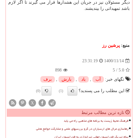
دیگر مسئولان نیز در جریان این هشدارها قرار می گیرند تا اگر لازم
باشد تمهیداتی را بیندیشند.
منبع:
پرشین رز
1400/11/14
23:31:19
898
5
/
5.0
تگهای خبر:
آب
,
باد
,
بارش
,
برف
این مطلب را می پسندید؟
(0)
(1)
X
تازه ترین مطالب مرتبط
فرهنگ محیط زیست به برنامه های مذهبی راه می یابد
رهاسازی مرال های ارسباران در گرو بررسیهای علمی و مشارکت جوامع محلی
پیام تبریک فدراسیون جهانی تیراندازی به فدراسیون ایران