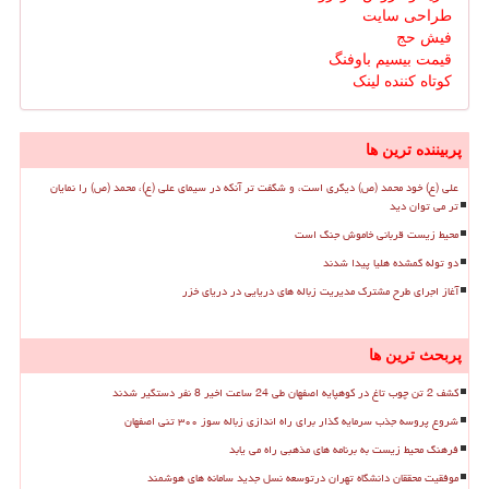
طراحی سایت
فیش حج
قیمت بیسیم باوفنگ
کوتاه کننده لینک
پربیننده ترین ها
علی (ع) خود محمد (ص) دیگری است، و شگفت تر آنکه در سیمای علی (ع)، محمد (ص) را نمایان
تر می توان دید
محیط زیست قربانی خاموش جنگ است
دو توله گمشده هلیا پیدا شدند
آغاز اجرای طرح مشترک مدیریت زباله های دریایی در دریای خزر
پربحث ترین ها
کشف 2 تن چوب تاغ در کوهپایه اصفهان طی 24 ساعت اخیر 8 نفر دستگیر شدند
شروع پروسه جذب سرمایه گذار برای راه اندازی زباله سوز ۳۰۰ تنی اصفهان
فرهنگ محیط زیست به برنامه های مذهبی راه می یابد
موفقیت محققان دانشگاه تهران درتوسعه نسل جدید سامانه های هوشمند