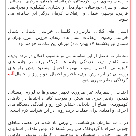
خراسان رضوی، یزد، کردستان، کرمانشاه، همدان، مرکزی، لرستان،
شمال و شرق خوزستان، چهارمحال و بختیاری، کهگیلویه و بویراحمد،
فارس، بوشهر، شمال و ارتفاعات کرمان درگیر این سامانه می
شوند.
استان های گیلان، مازندران، گلستان، خراسان شمالی، شمال
خراسان رضوی، ارتفاعات استان های زنجان، قزوین، البرز، تهران و
سمنان نیز یکشنبه( ۱۷ بهمن ماه) میزبان این سامانه خواهند بود.
مخاطرات حاصل از این سامانه می تواند سبب اختلال در تردد، پدیده
مه، کاهش دید، لغزندگی جاده ها، کولاک برف در جاده های
کوهستانی، احتمال سقوط بهمن، احتمال مسدود شدن راه های
روستایی در اثر بارش برف، تاخیر و احتمال لغو پرواز و احتمال
آب
گرفتگی معابر شهری شود.
اجتناب از سفرهای غیر ضروری، تجهیز خودرو ها به لوازم زمستانی
همچون زنجیر چرخ، مه شکن و سوخت کافی، احتیاط در کارهای
کوهنوردی، امتناع از جابجایی عشایر کوچ رو و آمادگی دستگاه های
اجرائی و امدادی برای عملیات برف روبی در این شرایط لازم است.
در ادامه سازمان هواشناسی از وزش باد شدید در بعضی مناطق
جنوبی همراه با گردوخاک طی روز شنبه( ۱۶ بهمن ماه) در استانهای
خراسان جنوبی، سیستان و بلوچستان، کرمان، بوشهر، فارس،