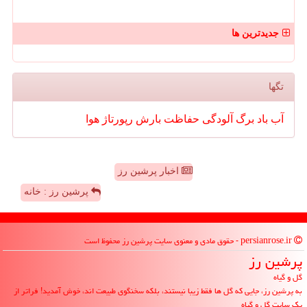
جدیدترین ها
تگها
آب
باد
برگ
آلودگی
حفاظت
بارش
رپورتاژ
هوا
اخبار پرشین رز
پرشین رز : خانه
persianrose.ir - حقوق مادی و معنوی سایت پرشین رز محفوظ است
پرشین رز
گل و گیاه
به پرشین رز، جایی که گل ها فقط زیبا نیستند، بلکه سخنگوی طبیعت اند، خوش آمدید! فراتر از
یک سایت گل و گیاه