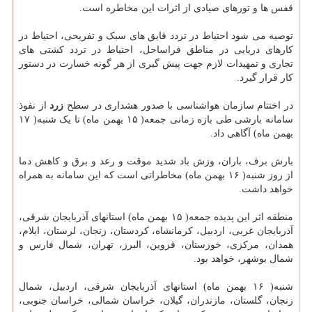
قفس ها و تورهای صیادی از اثرات این مخاطره است.
توصیه می شود احتیاط در تردد قایق های سبک و تفریحی، احتیاط در
کارهای دریایی در مناطق فراساحل، احتیاط در تردد کشتی های
تجاری و تمهیدات لازم جهت پیش گیری از هر گونه خسارت در دستور
کار قرار گیرد.
در اختتام سازمان هواشناسی با صدور هشداری در سطح
زرد
از نفوذ
سامانه بارشی طی بازه زمانی جمعه( ۱۵ بهمن ماه) تا یک شنبه( ۱۷
بهمن ماه) آگاهی داد.
بارش برف، باران، وزش باد شدید موقت و رعد و برق و کاهش دما
از روز شنبه( ۱۶ بهمن ماه) مخاطراتی است که این سامانه به همراه
خواهد داشت.
منطقه اثر این پدیده جمعه( ۱۵ بهمن ماه) استانهای آذربایجان شرقی،
آذربایجان غربی، اردبیل، کرمانشاه، کردستان، زنجان، لرستان، ایلام،
همدان، مرکزی، خوزستان، قزوین، البرز، تهران، شمال فارس و
شمال بوشهر، خواهد بود.
شنبه( ۱۶ بهمن ماه) استانهای آذربایجان شرقی، اردبیل، شمال
زنجان، گلستان، مازندران، گیلان، خراسان شمالی، خراسان جنوبی،