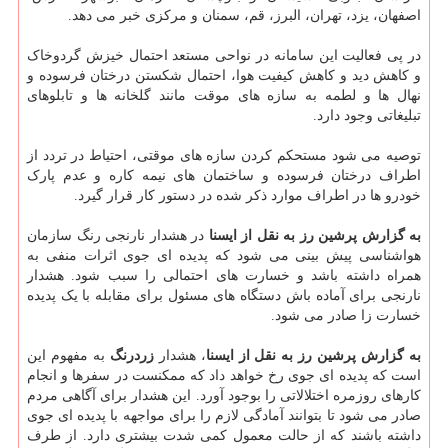
اصفهان، یزد، تهران، البرز، قم، سمنان و مرکزی خبر می دهد.
در پی فعالیت این سامانه در نواحی مستعد احتمال خیزش گردوخاک
و کاهش دید و کاهش کیفیت هوا، احتمال شکستن درختان فرسوده و
نهال ها و لطمه به سازه های موقت مانند گلخانه ها و تابلوهای
تبلیغاتی وجود دارد.
توصیه می شود مستحکم کردن سازه های موقتی، احتیاط در تردد از
اطراف درختان فرسوده و ساختمان های نیمه کاره و عدم پارک
خودرو ها در اطراف موارد ذکر شده در دستور کار قرار گیرد.
به گزارش پرشین رز به نقل از ایسنا
در هشدار نارنجی رنگ سازمان
هواشناسی پیش بینی می شود که پدیده ای جوی اثرات منفی به
همراه داشته باشد و خسارت های احتمالی را سبب شود. هشدار
نارنجی برای آماده باش دستگاه های مسئول برای مقابله با یک پدیده
خسارت زا صادر می شود.
به گزارش پرشین رز به نقل از ایسنا
، هشدار
زردرنگ
به مفهوم این
است که پدیده ای جوی رخ خواهد داد که ممکنست در سفرها و انجام
کارهای روزمره اختلالاتی را بوجود آورد. این هشدار برای آگاهی مردم
صادر می شود تا بتوانند آمادگی لازم را برای مواجهه با پدیده ای جوی
داشته باشند که از حالت معمول کمی شدت بیشتری دارد. از طرف