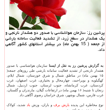
پرشین رز: سازمان هواشناسی با صدور دو هشدار نارنجی و
یک هشدار در سطح زرد، از تشدید فعالیت سامانه بارشی
از جمعه ( 15 بهمن ماه) در بیشتر استانهای کشور آگاهی
داد.
به گزارش پرشین رز به نقل از ایسنا
سازمان هواشناسی با صدور
هشدار نارنجی از تشدید فعالیت سامانه بارشی طی روزهای جمعه(
۱۵ بهمن ماه) در مناطق شمال و شرق خوزستان، شمال ایلام،
کهگیلویه و بویراحمد، چهارمحال و بختیاری، غرب اصفهان، غرب
کردستان، غرب کرمانشاه، جنوب لرستان، جنوب اردبیل، شمال
زنجان تا شنبه( ۱۶ بهمن ماه) در ارتفاعات گیلان، مازندران و گلستان،
غرب فارس، شمال بوشهر، شرق خراسان رضوی آگاهی داد.
نوع مخاطره این پدیده
بارش
برف
و باران، وزش
باد
شدید، کولاک
برف و پدیده مه خواهد بود.