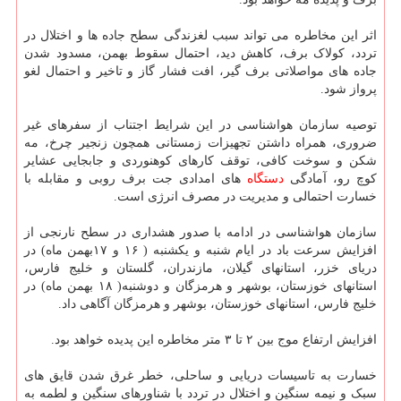
اثر این مخاطره می تواند سبب لغزندگی سطح جاده ها و اختلال در
تردد، کولاک برف، کاهش دید، احتمال سقوط بهمن، مسدود شدن
جاده های مواصلاتی برف گیر، افت فشار گاز و تاخیر و احتمال لغو
پرواز شود.
توصیه سازمان هواشناسی در این شرایط اجتناب از سفرهای غیر
ضروری، همراه داشتن تجهیزات زمستانی همچون زنجیر چرخ، مه
شکن و سوخت کافی، توقف کارهای کوهنوردی و جابجایی عشایر
کوچ رو، آمادگی
دستگاه
های امدادی جت برف روبی و مقابله با
خسارت احتمالی و مدیریت در مصرف انرژی است.
سازمان هواشناسی در ادامه با صدور هشداری در سطح نارنجی از
افزایش سرعت باد در ایام شنبه و یکشنبه ( ۱۶ و ۱۷بهمن ماه) در
دریای خزر، استانهای گیلان، مازندران، گلستان و خلیج فارس،
استانهای خوزستان، بوشهر و هرمزگان و دوشنبه( ۱۸ بهمن ماه) در
خلیج فارس، استانهای خوزستان، بوشهر و هرمزگان آگاهی داد.
افزایش ارتفاع موج بین ۲ تا ۳ متر مخاطره این پدیده خواهد بود.
خسارت به تاسیسات دریایی و ساحلی، خطر غرق شدن قایق های
سبک و نیمه سنگین و اختلال در تردد با شناورهای سنگین و لطمه به