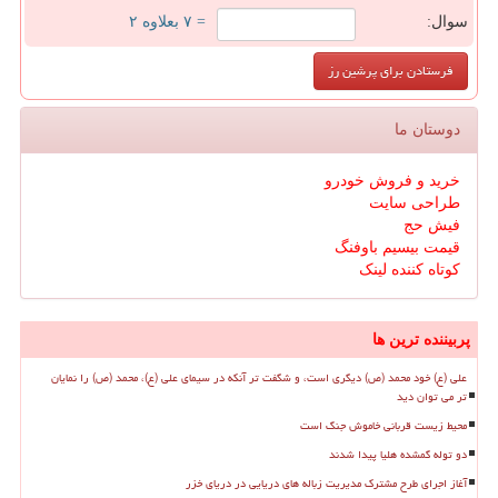
سوال:
= ۷ بعلاوه ۲
دوستان ما
خرید و فروش خودرو
طراحی سایت
فیش حج
قیمت بیسیم باوفنگ
کوتاه کننده لینک
پربیننده ترین ها
علی (ع) خود محمد (ص) دیگری است، و شگفت تر آنکه در سیمای علی (ع)، محمد (ص) را نمایان
تر می توان دید
محیط زیست قربانی خاموش جنگ است
دو توله گمشده هلیا پیدا شدند
آغاز اجرای طرح مشترک مدیریت زباله های دریایی در دریای خزر