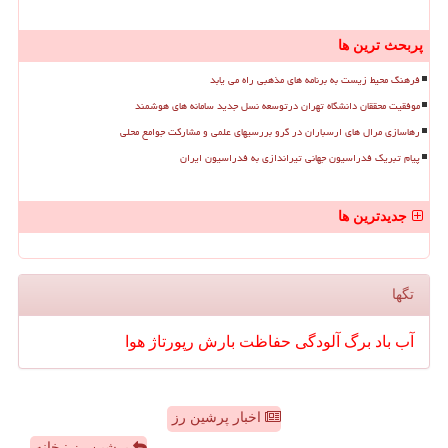
پربحث ترین ها
فرهنگ محیط زیست به برنامه های مذهبی راه می یابد
موفقیت محققان دانشگاه تهران درتوسعه نسل جدید سامانه های هوشمند
رهاسازی مرال های ارسباران در گرو بررسیهای علمی و مشارکت جوامع محلی
پیام تبریک فدراسیون جهانی تیراندازی به فدراسیون ایران
جدیدترین ها
تگها
آب
باد
برگ
آلودگی
حفاظت
بارش
رپورتاژ
هوا
اخبار پرشین رز
پرشین رز : خانه