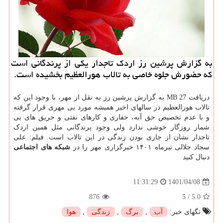
به گزارش پرشین رز اردک تاجدار یکی از پرندگانی است
که حضورش جلوه خاصی به تالاب هورالعظیم بخشیده است.
دریافت 27 MB به گزارش پرشین رز به نقل از مهر، با وجود این که
تالاب هورالعظیم در سالهای اخیر همیشه مورد بی مهری قرار گرفته
و با عدم تخصیص حق آبه، حفاری و کارهای نفتی و حریق های بی
شمار روزگار خوشی ندارد ولی وجود پرندگانی مثل همین اردک
تاجدار نشان از جاری بودن زندگی در این تالاب است. فیلم: علی
سجاد جلالی تیرماه ۱۴۰۱ خبرگزاری مهر را در
شبکه های اجتماعی
دنبال کنید
1401/04/08
11:31:29
876
5
/
5.0
تگهای خبر:
آب
,
برگ
,
زندگی
,
هوا