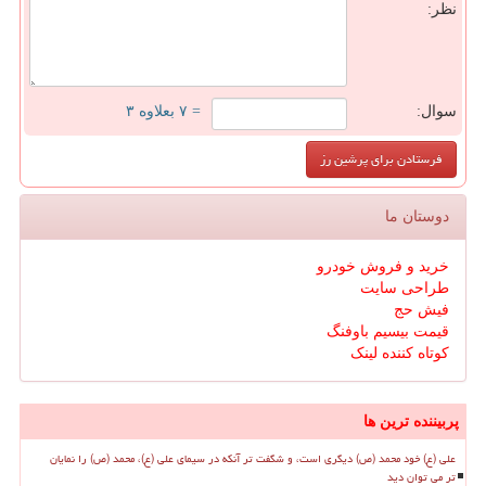
نظر:
سوال:
= ۷ بعلاوه ۳
دوستان ما
خرید و فروش خودرو
طراحی سایت
فیش حج
قیمت بیسیم باوفنگ
کوتاه کننده لینک
پربیننده ترین ها
علی (ع) خود محمد (ص) دیگری است، و شگفت تر آنکه در سیمای علی (ع)، محمد (ص) را نمایان
تر می توان دید