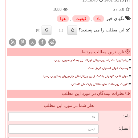
1401/10/18
13:10:49
1088
5
/
5.0
تگهای خبر:
باد
,
كیفیت
,
هوا
این مطلب را می پسندید؟
(0)
(1)
X
تازه ترین مطالب مرتبط
پیام تبریک فدراسیون جهانی تیراندازی به فدراسیون ایران
وضعیت هوای اصفهان قرمز است
احیای تالاب گاوخونی با کمک ژاپن ریزگردهای جازموریان به تهران رسید
تقویت زیرساخت های حفاظتی پارک ملی گلستان
نظرات بینندگان در مورد این مطلب
نظر شما در مورد این مطلب
نام:
ایمیل: