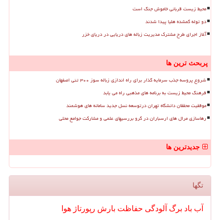
محیط زیست قربانی خاموش جنگ است
دو توله گمشده هلیا پیدا شدند
آغاز اجرای طرح مشترک مدیریت زباله های دریایی در دریای خزر
پربحث ترین ها
شروع پروسه جذب سرمایه گذار برای راه اندازی زباله سوز ۳۰۰ تنی اصفهان
فرهنگ محیط زیست به برنامه های مذهبی راه می یابد
موفقیت محققان دانشگاه تهران درتوسعه نسل جدید سامانه های هوشمند
رهاسازی مرال های ارسباران در گرو بررسیهای علمی و مشارکت جوامع محلی
جدیدترین ها
تگها
آب
باد
برگ
آلودگی
حفاظت
بارش
رپورتاژ
هوا