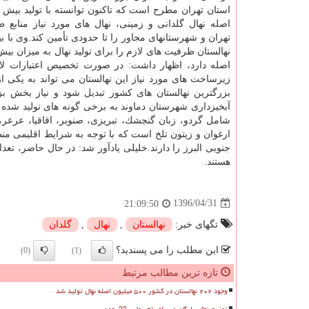
اصله نهال گلدانی و زمینی، نهال های مورد نیاز منابع ط
تهران و شهرستانهای مجاور را تا حدودی تأمین كند.وی با بیا
اصله دارد، اظهار داشت: در صورت تخصیص اعتبارات لا
زیرساخت های مورد نیاز این نهالستان می تواند به یكی ا
بزرگترین نهالستان های كشور تبدیل شود و نیاز بخش بز
آبخیزداری شهرستان دماوند به برخی گونه های تولید شده 
شامل گردو، زبان گنجشك، تبریزی، صنوبر، اقاقیا، عرعر، 
ارغوان و زیتون تلخ است كه با توجه به شرایط اقلیمی من
هستند.
1396/04/31
21:09:50
تگهای خبر:
نهالستان
,
نهال
,
گلدان
این مطلب را می پسندید؟
(0)
(1)
تازه ترین مطالب مرتبط
وجود ۲۰۲ نهالستان در کشور ۵۰۰ میلیون اصله نهال تولید شد
توزیع نهال رایگان در راه راهپیمایی 22 بهمن