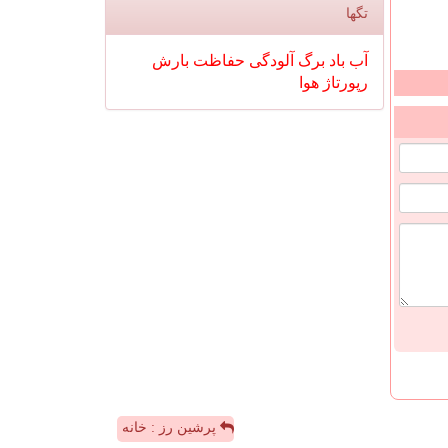
تگها
آب
باد
برگ
آلودگی
حفاظت
بارش
رپورتاژ
هوا
پرشین رز : خانه