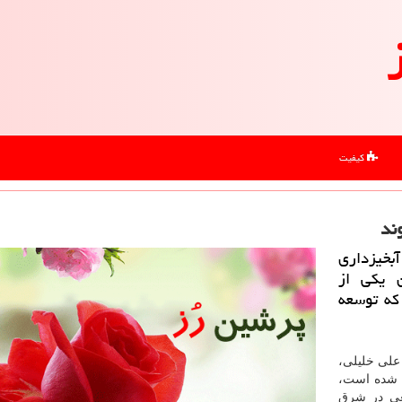
کیفیت
ند
آبخیزداری
ن یكی از
 كه توسعه
 علی خلیلی،
 حدود ۱۲هكتار احداث شده است،
یعی در شرق