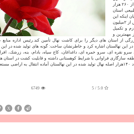
استان تهران مطرح است كه تاكنون توانسته با تولید بیش از ۲۶۰ هزار
بیعی استان
ن اینكه این
نهالستان ظرفیت های لازم را برای تولید نهال به میزان بیش از ۲میلیون
زم و تكمیل
ز مهمترین و
رگی از استان های دیگر را برای كاشت نهال تأمین كند.رئیس اداره منابع 
در این نهالستان اشاره كرد و خاطرنشان ساخت: گونه های تولید شده در این ن
سرو نقره ای، سرو خمره ای، داغداغان، كاج سیاه، بادام، بنه، زرشك، افرا
طقه سازگاری فراوانی با شرایط كوهستانی داشته و قابلیت كشت در استان ها
جنوبی البرز را دارند.خلیلی یادآور شد: در حال حاضر، تعداد ۱۴۰هزار اصله نهال تولید شده در این نهالستان آماده انتقال به ار
6749
5
/
5.0
X