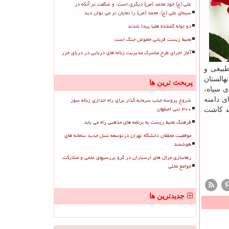
علی (ع) خود محمد (ص) دیگری است، و شگفت تر آنکه در
سیمای علی (ع)، محمد (ص) را نمایان تر می توان دید
دو توله گمشده هلیا پیدا شدند
محیط زیست قربانی خاموش جنگ است
آغاز اجرای طرح مشترک مدیریت زباله های دریایی در دریای خزر
طبیعی و
هالستان
پربحث ترین ها
ی سیاه،
شروع پروسه جذب سرمایه گذار برای راه اندازی زباله سوز
ی دامنه
۳۰۰ تنی اصفهان
اضی مستعد كاشت
فرهنگ محیط زیست به برنامه های مذهبی راه می یابد
موفقیت محققان دانشگاه تهران درتوسعه نسل جدید سامانه های
هوشمند
رهاسازی مرال های ارسباران در گرو بررسیهای علمی و مشارکت
جوامع محلی
جدیدترین ها