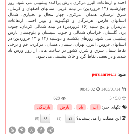
احمد و ارتفاعات البرز مرکزی بارش پراکنده پیشبینی می شود. روز
چهارشنبه (۱۴ فروردین) در نیمه غربی استانهای اصفهان و کرمان،
شرق لرستان، همدان، مرکزی، چهار محال و بختیاری، شمال
استانهای فارس، هرمزگان و کهگیلویه و بویر احمد، ارتفاعات
مازندران و پنج شنبه (۱۶ فروردین) در نیمه شمالی کرمان، جنوب
یزد، گلستان، خراسان شمالی و جنوب سیستان و بلوچستان بارش
پیشبینی می شود. روزهای یکشنبه و دوشنبه (۱۲ و ۱۳ فروردین) در
استانهای قزوین، البرز، تهران، سمنان، همدان، مرکزی، قم و برخی
نقاط شمال شرق و شرق کشور در ساعت هایی از روز وزش باد
شدید و در بعضی نقاط گرد و خاک پیشبینی می شود.
منبع:
persianrose.ir
1403/01/14
08:45:02
628
5
/
5.0
تگهای خبر:
آب
,
باد
,
بارش
,
بارندگی
این مطلب را می پسندید؟
(0)
(1)
X