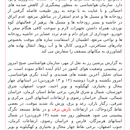
دارد. سازمان هواشناسی به منظور پیشگیری از کاهش صدمه های
احتمالی و با عنایت به با توجه به روز طبیعت فاصله گرفتن از
رودخانه ها و مسیل ها و عدم استقرار در مناطق مرتفع، عدم اتراق
در حاشیه و بستر رودخانه ها و مسیل ها، پرهیز از فعالیتهای کوه
نوردی، همراه داشتن تجهیزات لازم و سوخت کافی هنگام سفر با
خودرو، خودداری از چرای دام و عدم تردد عشایر در حاشیه رودخانه
ها و نواحی مرتفع، اطمینان از استقامت سازه های موقت بخصوص
چادرهای مسافرتی، لایروبی کانال ها و آب روها، انتقال نهاده های
کشاورزی به مکانهای مسقف را سفارش می کند.
به گزارش پرشین رز به نقل از مهر، سازمان هواشناسی صبح امروز
در پیشبینی وضعیت هوای کشور در ایام آینده اعلام نموده است: بر
مبنای تحلیل آخرین نقشه های همدیدی و آینده نگری هواشناسی،
امروز یکشنبه و فردا دوشنبه (۱۲ و ۱۳ فروردین) در استانهای چهار
محال و بختیاری، کهگیلویه و بویر احمد، جنوب اصفهان، شرق
خوزستان، شمال و شرق فارس، برخی نقاط استان کرمان، خراسان
شمالی، شمال خراسان رضوی و ارتفاعات استانهای البرز مرکزی و
شرقی، رگبار باران، رعد و برق، وزش باد شدید موقت، در بعضی
نقاط گردوخاک، در ارتفاعات
بارش
برف
و در نقاط مستعد تگرگ
پیشبینی می شود. همینطور روز سه شنبه (۱۴ فروردین) در شمال
استانهای هرمزگان، فارس و خراسان رضوی، ارتفاعات کرمان،
جنوب اصفهان، برخی نقاط چهار محال و بختیاری و کهگیلویه و بویر