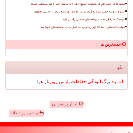
کشف 2 تن چوب تاغ در کوهپایه اصفهان طی 24 ساعت اخیر 8 نفر دستگیر شدند
شروع پروسه جذب سرمایه گذار برای راه اندازی زباله سوز ۳۰۰ تنی اصفهان
فرهنگ محیط زیست به برنامه های مذهبی راه می یابد
موفقیت محققان دانشگاه تهران درتوسعه نسل جدید سامانه های هوشمند
جدیدترین ها
تگها
آب
باد
برگ
آلودگی
حفاظت
بارش
رپورتاژ
هوا
اخبار پرشین رز
پرشین رز : خانه