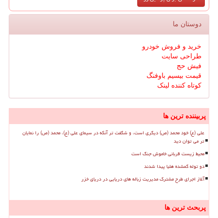
دوستان ما
خرید و فروش خودرو
طراحی سایت
فیش حج
قیمت بیسیم باوفنگ
کوتاه کننده لینک
پربیننده ترین ها
علی (ع) خود محمد (ص) دیگری است، و شگفت تر آنکه در سیمای علی (ع)، محمد (ص) را نمایان
تر می توان دید
محیط زیست قربانی خاموش جنگ است
دو توله گمشده هلیا پیدا شدند
آغاز اجرای طرح مشترک مدیریت زباله های دریایی در دریای خزر
پربحث ترین ها