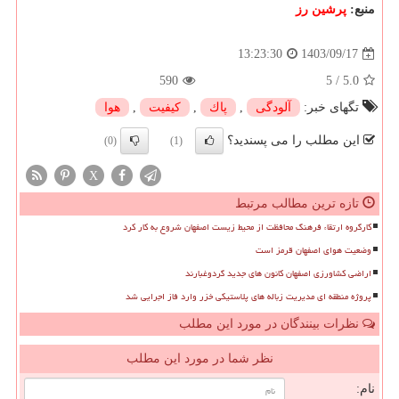
منبع:
پرشین رز
1403/09/17
13:23:30
590
5
/
5.0
تگهای خبر:
آلودگی
,
پاك
,
كیفیت
,
هوا
این مطلب را می پسندید؟
(0)
(1)
X
تازه ترین مطالب مرتبط
کارگروه ارتقاء فرهنگ محافظت از محیط زیست اصفهان شروع به کار کرد
وضعیت هوای اصفهان قرمز است
اراضی کشاورزی اصفهان کانون های جدید گردوغبارند
پروژه منطقه ای مدیریت زباله های پلاستیکی خزر وارد فاز اجرایی شد
نظرات بینندگان در مورد این مطلب
نظر شما در مورد این مطلب
نام: