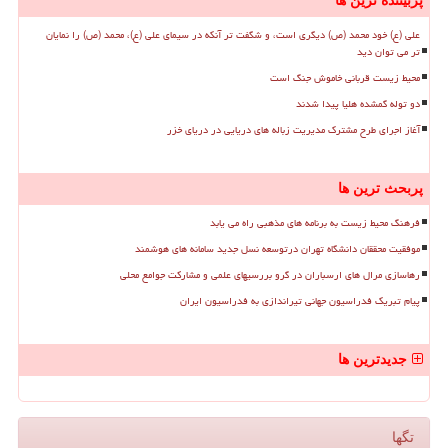
پربیننده ترین ها
علی (ع) خود محمد (ص) دیگری است، و شگفت تر آنکه در سیمای علی (ع)، محمد (ص) را نمایان
تر می توان دید
محیط زیست قربانی خاموش جنگ است
دو توله گمشده هلیا پیدا شدند
آغاز اجرای طرح مشترک مدیریت زباله های دریایی در دریای خزر
پربحث ترین ها
فرهنگ محیط زیست به برنامه های مذهبی راه می یابد
موفقیت محققان دانشگاه تهران درتوسعه نسل جدید سامانه های هوشمند
رهاسازی مرال های ارسباران در گرو بررسیهای علمی و مشارکت جوامع محلی
پیام تبریک فدراسیون جهانی تیراندازی به فدراسیون ایران
جدیدترین ها
تگها