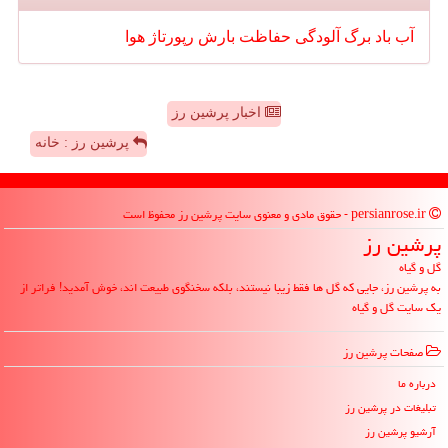
آب
باد
برگ
آلودگی
حفاظت
بارش
رپورتاژ
هوا
اخبار پرشین رز
پرشین رز : خانه
persianrose.ir - حقوق مادی و معنوی سایت پرشین رز محفوظ است
پرشین رز
گل و گیاه
به پرشین رز، جایی که گل ها فقط زیبا نیستند، بلکه سخنگوی طبیعت اند، خوش آمدید! فراتر از
یک سایت گل و گیاه
صفحات پرشین رز
درباره ما
تبلیغات در پرشین رز
آرشیو پرشین رز