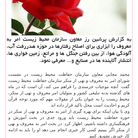
به گزارش پرشین رز معاون سازمان محیط زیست امر به
معروف را ابزاری برای اصلاح رفتارها در حوزه هدررفت آب،
آلودگی هوا، از بین رفتن جنگل ها و مراتع، زمین خواری ها،
انتشار آلاینده ها در صنایع و... معرفی نمود.
محمد مجابی معاون سازمان حفاظت محیط زیست در نشست
شورای امر به معروف و نهی از منكر سازمان حفاظت محیط زیست
گفت: آنچه موجبات خرسندی را فراهم می كند، آن است كه در ماه
های گذشته بدنه تبلیغی كشور و متولیان امر معروف و نهی از منكر،
محیط زیست را به عنوان یكی از مقولات مهم كه مورد توجه قرآن
كریم و احادیث است محل تاكید قرار داده اند.
وی با بیان اینكه برای بهره گیری از امر به معروف و نهی از منكر در
حوزه حفاظت محیط زیست باید ورود جدی در بحث آموزش و
فرهنگسازی داشته باشیم، اظهار كرد: در بحث امر به معروف و نهی
از منكر اگر ببینیم كسی كار خیری انجام می دهد او را باید به ادامه
كار خیرش تشویق كنیم.