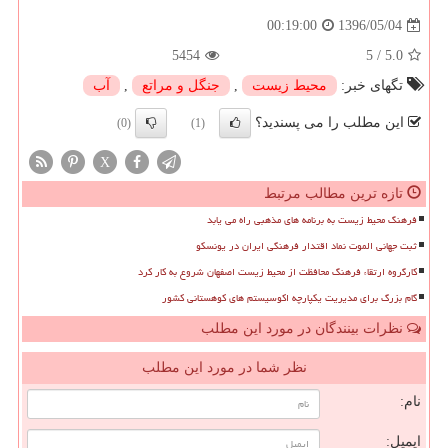
1396/05/04
00:19:00
5454
5
/
5.0
تگهای خبر:
محیط زیست
,
جنگل و مراتع
,
آب
این مطلب را می پسندید؟
(0)
(1)
X
تازه ترین مطالب مرتبط
فرهنگ محیط زیست به برنامه های مذهبی راه می یابد
ثبت جهانی الموت نماد اقتدار فرهنگی ایران در یونسکو
کارگروه ارتقاء فرهنگ محافظت از محیط زیست اصفهان شروع به کار کرد
گام بزرگ برای مدیریت یکپارچه اکوسیستم های کوهستانی کشور
نظرات بینندگان در مورد این مطلب
نظر شما در مورد این مطلب
نام:
ایمیل: