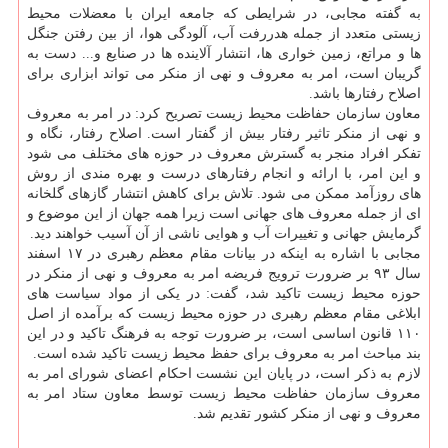
به گفته مجابی، در شرایطی كه جامعه ایران با معضلات محیط
زیستی متعدد از جمله هدررفت آب، آلودگی هوا، از بین رفتن جنگل
ها و مراتع، زمین خواری ها، انتشار آلاینده ها در صنایع و... دست به
گریبان است، امر به معروف و نهی از منكر می تواند ابزاری برای
اصلاح رفتارها باشد.
معاون سازمان حفاظت محیط زیست تصریح كرد: در امر به معروف
و نهی از منكر تاثیر رفتار بیش از گفتار است. اصلاح رفتار، نگاه و
تفكر افراد منجر به گسترش معروف در حوزه های مختلف می شود
و این امر، با ارائه و انجام رفتارهای درست و بهره مندی از روش
های روزآمد ممكن می شود. تلاش برای كاهش انتشار گازهای گلخانه
ای از جمله معروف های جهانی است زیرا همه جهان از این موضوع و
گرمایش جهانی و تغییرات آب و هوایی ناشی از آن آسیب خواهند دید.
مجابی با اشاره به اینكه در بیانات مقام معظم رهبری در ۱۷ اسفند
سال ۹۳ بر ضرورت ترویج فریضه امر به معروف و نهی از منكر در
حوزه محیط زیست تاكید شد، گفت: در یكی از مواد سیاست های
ابلاغی مقام معظم رهبری در حوزه محیط زیست كه برآمده از اصل
۱۱۰ قانون اساسی است، بر ضرورت توجه به فرهنگ تاكید و در این
بند مباحث امر به معروف برای حفظ محیط زیست تاكید شده است.
لازم به ذكر است، در پایان این نشست احكام اعضای شورای امر به
معروف سازمان حفاظت محیط زیست توسط معاون ستاد امر به
معروف و نهی از منكر كشور تقدیم شد.