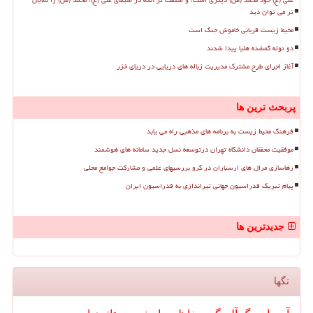
علی (ع) خود محمد (ص) دیگری است، و شگفت تر آنکه در سیمای علی (ع)، محمد (ص) را نمایان
تر می توان دید
محیط زیست قربانی خاموش جنگ است
دو توله گمشده هلیا پیدا شدند
آغاز اجرای طرح مشترک مدیریت زباله های دریایی در دریای خزر
پربحث ترین ها
فرهنگ محیط زیست به برنامه های مذهبی راه می یابد
موفقیت محققان دانشگاه تهران درتوسعه نسل جدید سامانه های هوشمند
رهاسازی مرال های ارسباران در گرو بررسیهای علمی و مشارکت جوامع محلی
پیام تبریک فدراسیون جهانی تیراندازی به فدراسیون ایران
جدیدترین ها
تگها