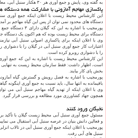
به گفته وی، پایش و جمع آوری هر ۳۰ هکتار سنبل آبی، معادل ۵ الی ۶ میلیارد تومان هزینه بر می دارد.
پاکسازی مهاجم آمازونی با مشارکت همه دستگاه ها
این کارشناس محیط زیست با اعلان اینکه جمع آوری سنبل 
دستگاه های محدود نمی توان از پس این گیاه مهاجم بر آمد.
پورمجیب با اشاره ب
دستگاه برای محیط زیست بوده که هم اکنون یک دستگاه جم
اعتبارات کار جمع آوری سنبل آبی در گیلان را با دشواری ر
را با دشواری روبرو کرده است.
این کارشناس محیط زیست با اشاره به این که جمع آوری 
است، اظهار داشت: فقط سازمان محیط زیست به تنهایی نمی ت
بخش پای کار بیایند.
پورمجیب با اشاره به فصل رویش و گسترش گیاه آمازونی
باقیمانده به انتها سال، باید نسبت به جمع آوری اینگونه گ
وی با اعلان اینکه از تهدید گیاه مهاجم سنبل آبی می ت
همچون جهاد کشاورزی مورد مطالعه و بررسی قرار گیرد.
نخبگان ورود کنند
مسئول جمع آوری سنبل آبی محیط زیست گیلان با تأکید بر ل
و فعالین دانش بنیان در عرصه سنبل آبی استقبال می نماییم
پورمجیب با اعلان اینکه جمع آوری سنبل آبی در تالاب انز
سنبل های آبی رفت.