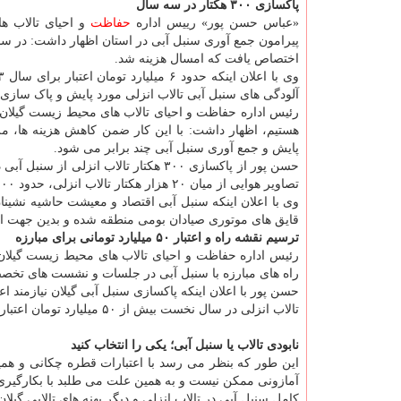
پاکسازی ۳۰۰ هکتار در سه سال
«عباس حسن پور» رییس اداره
حفاظت
و احیای تالاب ها
اختصاص یافت که امسال هزینه شد.
آلودگی های سنبل آبی تالاب انزلی مورد پایش و پاک سازی 
رئیس اداره حفاظت و احیای تالاب های محیط زیست گیلان ب
هستیم، اظهار داشت: با این کار ضمن کاهش هزینه ها، م
پایش و جمع آوری سنبل آبی چند برابر می شود.
حسن پور از پاکسازی ۳۰۰ هکتار تالاب ا
تصاویر هوایی از میان ۲۰ هزار هکتار تالاب انزلی، حدود ۴۴۰۰ هکتار درگیر سنبل آبی است.
وی با اعلان اینکه سنبل آبی اقتصاد و معیشت حاشیه نشینان
قایق های موتوری صیادان بومی منطقه شده و بدین جهت ا
ترسیم نقشه راه و اعتبار ۵۰ میلیارد تومانی برای مبارزه
رئیس اداره حفاظت و احیای تالاب های محیط زیست گیلان ب
راه های مبارزه با سنبل آبی در جلسات و نشست های تخصص
تالاب انزلی در سال نخست بیش از ۵۰ میلیارد تومان اعتبار نیاز دارد.
نابودی تالاب یا سنبل آبی؛ یکی را انتخاب کنید
این طور که بنظر می رسد با اعتبارات قطره چکانی و همین
آمازونی ممکن نیست و به همین علت می طلبد با بکارگیری ا
کامل سنبل آبی در تالاب انزلی و دیگر پهنه های تالابی گیلان