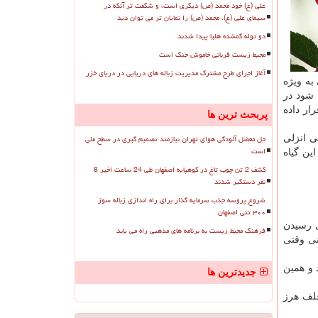
علی (ع) خود محمد (ص) دیگری است، و شگفت تر آنکه در
سیمای علی (ع)، محمد (ص) را نمایان تر می توان دید
دو توله گمشده هلیا پیدا شدند
محیط زیست قربانی خاموش جنگ است
آغاز اجرای طرح مشترک مدیریت زباله های دریایی در دریای خزر
ای جنوبی به ویژه
 شود در
ار داده
پربحث ترین ها
حل معضل آلودگی هوای تهران نیازمند تصمیم گیری در سطح ملی
ی انزلی
است
ین گیاه
کشف 2 تن چوب تاغ در کوهپایه اصفهان طی 24 ساعت اخیر 8
نفر دستگیر شدند
شروع پروسه جذب سرمایه گذار برای راه اندازی زباله سوز
۳۰۰ تنی اصفهان
 جلوی رسیدن
فرهنگ محیط زیست به برنامه های مذهبی راه می یابد
نی وقتی
و تعرقی که دارد، ۱۳ برابر می افزاید و همین
جدیدترین ها
یان باری که به «شیطان نیلگون» نسبت داده شده، نام این گیاه زیبا منظر و خوش بر و رو را در لیست ۱۰ علف هرز