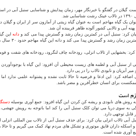
گیلان در گفتگو با خبرنگار مهر، زمان پیدایش و شناسایی سنبل آبی در استا
یک گیاه مهاجم است به عنوان گیاه زینتی از آمازون سر از ایران و گیلان در
ه آبی و تالابی کشور آلوده ظاهر فریبنده آن شد.
ان کرد: سنبل آبی در کمترین زمان رشد و گسترش پیدا می کند و
دانه
این گیا
حدود ۳۰ سال ماندگاری و توان حیات دارد. سنبل آبی در کمترین
 کرد: بخشهایی از تالاب انزلی، رودخانه چاف لنگرود، رودخانه های شفت و فوم
ی از سنبل آبی و لطمه های زیست محیطی آن افزود: این گیاه با بوجودآوردن 
 آبزیان و نابودی تالاب را در پی دارد.
اضافه کرد: این ادعا و فرضیه تا حالا ثابت نشده و پشتوانه علمی ندارد اما
مکنست برای انسان خطرآفرین و مضر باشد.
 روش های نابودی و ریشه کن کردن این گیاه افزود: جمع آوری بوسیله
دستگا
 به سوی دریا می توان کلک سنبل آبی را کند اما باتوجه به رویش جهشی، ا
ابل توجهی دارد.
آبی تالاب انزلی بیان کرد: برای حذف سنبل آبی از تالاب بین المللی انزلی از
 و اسکله داران قایق موتوری و تشکل های مردم نهاد کمک می گیریم و تا حالا 