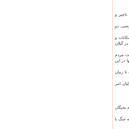
ناچیز و
 خصوصی، دو
بع، امکانات و
ر گیلان
کت مردم
 در این
تا زمان
یان امر
 نخبگان
 جنگ با