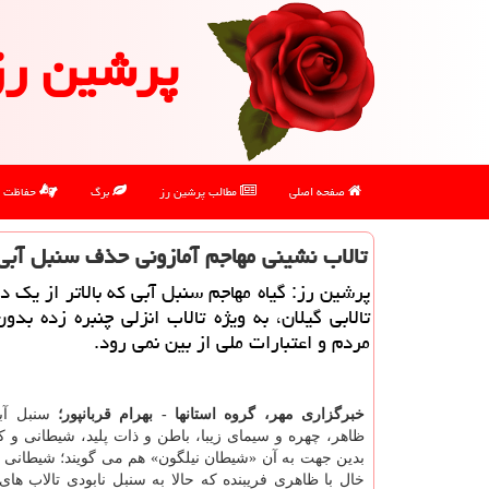
پرشین رز
صفحه اصلی
مطالب پرشین رز
برگ
حفاظت
تالاب نشینی مهاجم آمازونی حذف سنبل آبی 
پرشین رز: گیاه مهاجم سنبل آبی که بالاتر از یک ده
تالابی گیلان، به ویژه تالاب انزلی چنبره زده بد
مردم و اعتبارات ملی از بین نمی رود.
خبرگزاری مهر، گروه استانها - بهرام قربانپور؛
سنبل آب
ظاهر، چهره و سیمای زیبا، باطن و ذات پلید، شیطانی و ک
بدین جهت به آن «شیطان نیلگون» هم می گویند؛ شیطان
خال با ظاهری فریبنده که حالا به سنبل نابودی تالاب های 