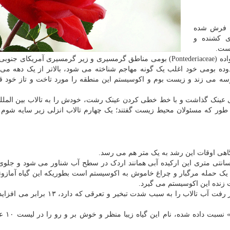
ان فرش شده
وی کشنده و
است.
سنبل آبی گیاهی آبزی شناور از جنس (Eichhornia) در خانواده (Pontederiaceae) بومی مناطق گرمسیری و زیر گرمسیری آمریک
ده بومی خود اغلب یک گونه مهاجم شناخته می شود، بالاتر از یک دهه می
رسه می زند و زیست بوم و اکوسیستم این منطقه را مورد تاخت و تاز خود قر
وی عینک گذاشت و با خط خطی کردن عینک رشت، خودش را به تالاب بین الملل
 طور که مسئولان محیط زیست گفتند؛ یک چهارم تالاب انزلی زیر سایه شوم ا
هی اوقات این رشد به یک متر هم می رسد.
گ های پهن، ضخیم، براق و تخم مرغی شکل ۱۰ تا ۲۰ سانتی متری این ارکیده آبی همانند اردک در سطح آب شناور می شود و
 یک حمله مرگبار و چراغ خاموش به اکوسیستم است بطوریکه این گیاه آمازو
ت زنده این اکوسیستم می گیرد.
طبق گفته کارشناسان محیط زیست؛ «شیطان نیلگون» هدر رفت آب تالاب را به سبب شدت تبخیر 
با توجه به آثار مخرب و ز