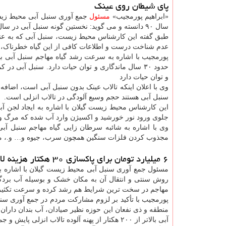
پای شیطان روی عینک
«ابراهیم پورمجیب»
مسئول
جمع آوری سنبل آبی محیط زیست 
سال ۹۰ دانسته و می گوید: نخستین گونه سنبل آبی در سال ۱۳۹۰ در تالاب عینک رشت شناسایی شد.
طبق گفته این کارشناس محیط زیست، سنبل آبی که به عنوان 
عدم شناخت درست و اطلاعات کافی از این گیاه خطرناک، پهن
پورمجیب با اشاره به سرعت رشد گیاه مهاجم سنبل آبی بی
و توان حیات دارد
وی با اعلان اینکه تالاب عینک بدون سنبل آبی است، اضافه
سنبل آبی هستند حجم وسیع آلودگی در تالاب انزلی است.
این کارشناس محیط زیست گیلان با اشاره به ایجاد لجن آب
جلوی ورود نور خورشید و اکسیژن وارد آب شده که مرگ و میر
وی با اشاره به شائبه سرطان زایی گیاه مهاجم سنبل آبی 
مجذوب کردن فلزات سنگین همچون سرب، جیوه و… و.، م
۶ میلیارد تومان برای پاکسازی ۳۰ هکتار هزینه لازم است
مسئول جمع آوری سنبل آبی محیط زیست گیلان با اشاره به
روش سنتی و انتقال آن به مکان خشک و بوسیله آب بردگی
مهاجم در سخت ترین شرایط هم رشد کرده و سرعت تکثیر ق
پورمجیب با تأکید بر لزوم مشارکت مردم در جمع آوری سنبل 
منطقه و ذی نفعان این حوزه نظیر صیادان، آب بندان داران
آبی بالاتر از ۲۰۰ هکتار از پهنه آلوده تالاب انزلی پایش و جمع آوری شده است.