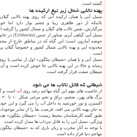
گشته است.
پهنه تالابی شمال زیر تیغ ارکیده ها
سنبل آبی یا همان ارکیده آبی که روی پهنه تالابی گیل
بااینکه از دور ظاهری زیبا و چشم نواز دارد اما خ
مرگبارش، نفس تالاب های گیلان و شمال کشور را گرفته 
حوضه آمازون است؛ این گیاه که در مناطق خارج از محدو
محدوده آبی و پهنه تالابی شمال کشور و خصوصاً گیلان پ
است.
سنبل آبی و یا همان «شیطان نیلگون» اول از تمامی پا ر
رساند و حالا در این پهنه تالابی جا خوش کرده است و آن
شیطان صفت قرار گرفته است.
شیطانی که قاتل تالاب ها می شود
از خاصیت های مهم این گیاه مهاجم رشد روی
آب
است و گا
بر
اکسیژن و نور خورشید به داخل آب را می گیرد و این خود
به جان پهنه تالابی می افتد، فرصت بقا را از سایر موجودا
ویژگی، سنبل آبی را به قاتل مرداب ها مبدل کرده است.
مهاجم دنیا قرار داده است.