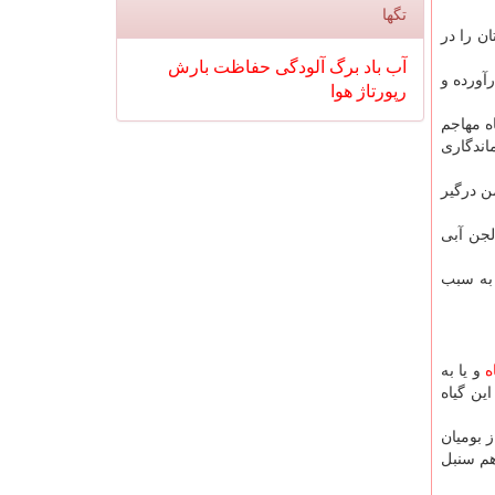
تگها
ن را در
آب
باد
برگ
آلودگی
حفاظت
بارش
آورده و
رپورتاژ
هوا
ه مهاجم
 زمان رشد و گسترش پیدا می کند و دانه این گیاه مهاجم حدود ۳۰ سال ماندگاری
ن درگیر
لجن آبی
 به سبب
ه
و یا به
ین گیاه
 بومیان
هم سنبل