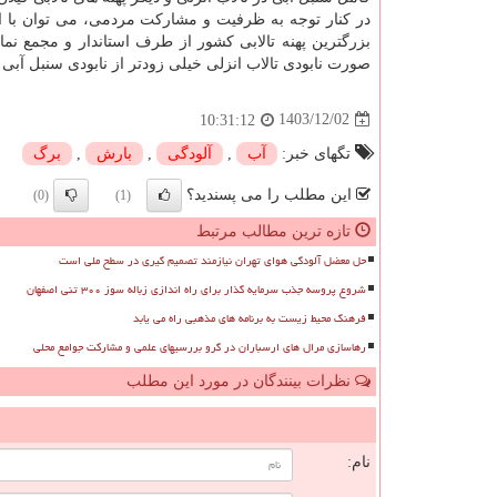
در کنار توجه به ظرفیت و مشارکت مردمی، می توان با ا
بزرگترین پهنه تالابی کشور از طرف استاندار و مجمع نما
صورت نابودی تالاب انزلی خیلی زودتر از نابودی سنبل آبی 
1403/12/02
10:31:12
تگهای خبر:
آب
,
آلودگی
,
بارش
,
برگ
این مطلب را می پسندید؟
(0)
(1)
تازه ترین مطالب مرتبط
حل معضل آلودگی هوای تهران نیازمند تصمیم گیری در سطح ملی است
شروع پروسه جذب سرمایه گذار برای راه اندازی زباله سوز ۳۰۰ تنی اصفهان
فرهنگ محیط زیست به برنامه های مذهبی راه می یابد
رهاسازی مرال های ارسباران در گرو بررسیهای علمی و مشارکت جوامع محلی
نظرات بینندگان در مورد این مطلب
ن
نام: