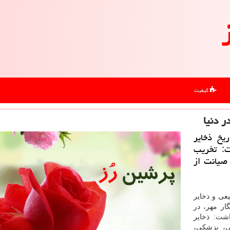
کیفیت
ر دنیا
یخ ذخایر
ت: تخریب
صیانت از
عی و ذخایر
ار مهر، در
اشت: ذخایر
ی، پزشکی،