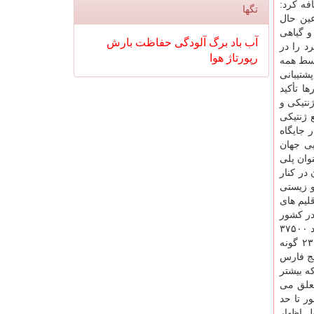
فه کرد:
تگها
عین حال
و گیاهی
آب
باد
برگ
آلودگی
حفاظت
بارش
د را در
رپورتاژ
هوا
وسط همه
شتیبانی
ا تأکید
نتیکی و
 ژنتیکی
 جایگاه
یی جهان
وان پلی
) تنوع زیستی جهان در کنار
و زیستی
لیم های
در کشور
از منهای ۴۶ درجه سانتیگراد در شمال غرب ایران تا ۸۰/۸۳ درجه سانتیگراد در دشت لوت به ثبت رسیده است. وی ادامه داد: تابحال حدود ۳۷۵۰۰
گونه جانوری و بیشتر از ۸۰۰۰ گونه گیاهی در ایران شناسایی شده است. تعداد ۵۷۹ گونه پرنده ۲۱۴ گونه پستاندار ۲۸۴ گونه خزنده ۲۳ گونه
 ماهیان دریایی در خلیج فارس
یف شده اند که بیشتر
ر از ۶ درصد به مهره داران متعلق می
 کشور تا حد
ل اظهار