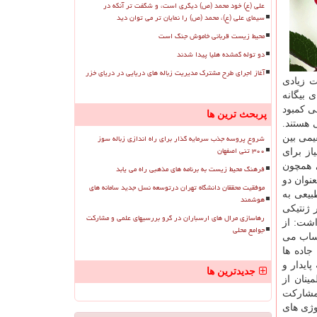
علی (ع) خود محمد (ص) دیگری است، و شگفت تر آنکه در
سیمای علی (ع)، محمد (ص) را نمایان تر می توان دید
محیط زیست قربانی خاموش جنگ است
دو توله گمشده هلیا پیدا شدند
آغاز اجرای طرح مشترک مدیریت زباله های دریایی در دریای خزر
ت زیادی
 بیگانه
ی کمبود
پربحث ترین ها
 هستند.
شروع پروسه جذب سرمایه گذار برای راه اندازی زباله سوز
یمی بین
۳۰۰ تنی اصفهان
از برای
ی همچون
فرهنگ محیط زیست به برنامه های مذهبی راه می یابد
نوان دو
موفقیت محققان دانشگاه تهران درتوسعه نسل جدید سامانه های
بیعی به
هوشمند
 ژنتیکی
رهاسازی مرال های ارسباران در گرو بررسیهای علمی و مشارکت
اشت: از
جوامع محلی
حساب می
جاده ها
ایدار و
جدیدترین ها
ینان از
 مشارکت
وژی های