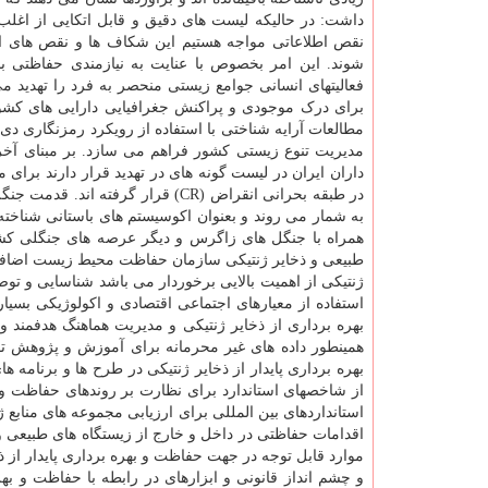
داشت: در حالیکه لیست های دقیق و قابل اتکایی از اغلب
نقص اطلاعاتی مواجه هستیم این شکاف ها و نقص های ا
شوند. این امر بخصوص با عنایت به نیازمندی حفاظتی ب
فعالیتهای انسانی جوامع زیستی منحصر به فرد را تهدید
برای درک موجودی و پراکنش جغرافیایی دارایی های کشور 
مطالعات آرایه شناختی با استفاده از رویکرد رمزنگاری دی 
در طبقه بحرانی انقراض (CR) قرار 
همراه با جنگل های زاگرس و دیگر عرصه های جنگلی کشو
طبیعی و ذخایر ژنتیکی سازمان حفاظت محیط زیست اضافه کر
ژنتیکی از اهمیت بالایی برخوردار می باشد شناسایی و توصی
استفاده از معیارهای اجتماعی اقتصادی و اکولوژیکی بسیا
بهره برداری از ذخایر ژنتیکی و مدیریت هماهنگ هدفمند و
همینطور داده های غیر محرمانه برای آموزش و پژوهش 
بهره برداری پایدار از ذخایر ژنتیکی در طرح ها و برنامه
از شاخصهای استاندارد برای نظارت بر روندهای حفاظت و ب
استانداردهای بین المللی برای ارزیابی مجموعه های منابع
اقدامات حفاظتی در داخل و خارج از زیستگاه های طبیعی و به
موارد قابل توجه در جهت حفاظت و بهره برداری پایدار از
و چشم انداز قانونی و ابزارهای در رابطه با حفاظت و به