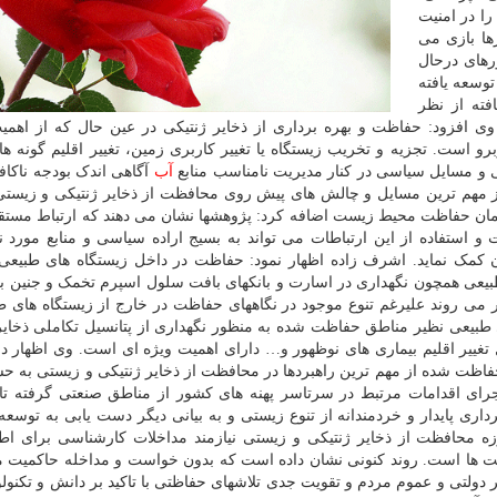
ا در امنیت
ها بازی می
رهای درحال
وسعه یافته
فته از نظر
 وی افزود: حفاظت و بهره برداری از ذخایر ژنتیکی در عین حال که از اهمی
 است. تجزیه و تخریب زیستگاه یا تغییر کاربری زمین، تغییر اقلیم گونه های
نی و مسایل سیاسی در کنار مدیریت نامناسب منابع
آب
آگاهی اندک بودجه ناکاف
از مهم ترین مسایل و چالش های پیش روی محافظت از ذخایر ژنتیکی و زیستی
زمان حفاظت محیط زیست اضافه کرد: پژوهشها نشان می دهند که ارتباط مستق
 استفاده از این ارتباطات می تواند به بسیج اراده سیاسی و منابع مورد نی
ن کمک نماید. اشرف زاده اظهار نمود: حفاظت در داخل زیستگاه های طبیع
عی همچون نگهداری در اسارت و بانکهای بافت سلول اسپرم تخمک و جنین بع
می روند علیرغم تنوع موجود در نگاههای حفاظت در خارج از زیستگاه های ط
بیعی نظیر مناطق حفاظت شده به منظور نگهداری از پتانسیل تکاملی ذخایر
غییر اقلیم بیماری های نوظهور و… دارای اهمیت ویژه ای است. وی اظهار د
اظت شده از مهم ترین راهبردها در محافظت از ذخایر ژنتیکی و زیستی به 
ای اقدامات مرتبط در سرتاسر پهنه های کشور از مناطق صنعتی گرفته تا 
ی پایدار و خردمندانه از تنوع زیستی و به بیانی دیگر دست یابی به توسعه پ
 محافظت از ذخایر ژنتیکی و زیستی نیازمند مداخلات کارشناسی برای اطم
معیت ها است. روند کنونی نشان داده است که بدون خواست و مداخله حاکمیت
 دولتی و عموم مردم و تقویت جدی تلاشهای حفاظتی با تاکید بر دانش و تکنول