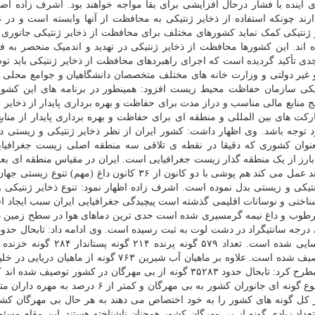
آینده با فشار درحال افزایشی برای بقا مواجه خواهند بود. اشرف زاده اضا
ارند چونکه استفاده از ذخایر ژنتیکی به محافظت از آنها وابسته است و در 
یر ژنتیکی کمک نماید کشورهای مختلف برای محافظت از ذخایر ژنتیکی جانوری 
ه اند. این کشورها محافظت از ذخایر ژنتیکی در تهدید و اندمیک منحصر به فر
 جدی تأکید گردیده است که اجرای راهبردهای محافظت از ذخایر ژنتیکی باید ت
 غیر دولتی و وزارت خانه های مختلف متخصصان دانشگاهیان و جوامع محلی پ
یکی سازمان حفاظت محیط زیست افزود: همینطور در برنامه های این کشوره
نابع مالی مناسب و دراز مدت برای حفاظت و بهره برداری پایدار از ذخایر ژ
 های بین المللی و منطقه ای برای حفاظت و بهره برداری پایدار از منابع
توجه باشد. وی اظهار داشت: کشور ایران از نظر ذخایر ژنتیکی و زیستی در
 بعنوان کشوری که دقیقا در نقطه ی تلاقی سه منطقه اصلی زیست جغرافیا
 ای بارز از یک منطقه گذار زیست جغرافیایی است. ایران در مقیاس منطقه ای بعن
مهم بین شبه جزیره عربستان مدیترانه آسیای مرکزی و هند عمل می کند هم پوشی با دو کانون از ۳۶ کانون داغ (مهم
تیکی و زیستی بدل نموده است. اشرف زاده اظهار نمود: تنوع ذخایر ژنتیکی 
ختی و نوسانات اقلیمی گذشته است پیچیدگی جغرافیایی ایران سبب ایجاد اق
مرطوب و داغ نیمه گرمسیری شده است حدی ترین دماهای هوا در سطح زمین 
دوزیست و ۳۰۹ گونه ماهی آب شیرین در سطح کشور توصیف شده است. علاوه بر ماهیان آب شیرین ۷۶۳ گونه از
دریای عمان و دریای خزر شناسایی شده اند. اشرف زاده مطرح کرد: تابحال حدود ۳۵۲۸۳ گونه از بی مهرگان در کشور توص
از ۳۲۶۰۰ گونه از آنها بندپایان هستند. بیشتر از ۹۴ درصد تنوع گونه ای جانوران کشور به بی مهرگان و کمت
ا حداقل ۲۶۸۰۰ گونه بیشتر از ۷۰ درصد از کل گونه های کشور را به خود اختصاص می دهند به هر حال بی مهرگان
ه تعداد زیادی گونه از بی مهرگان کشور همچنان ناشناخته هستند. این مقام مسئو