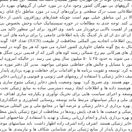
 گروههای بی مهرگان کشور وجود ندارد در مورد خیلی از گروههای مهره دارا
طلاعاتی سبب درک سطحی و برآوردهای اریب در مورد مناطق داغ غنای زی
الا در این مناطق خیلی مهم است چونکه فشارهای روزافزون ناشی از دخا
 می کنند. توجه جدی به مطالعات در حوزه سیستماتیک حیات وحش بخصوص بی
از اهمیت بالایی برخوردار می باشد. وی افزود: برای این منظور تاکید می
ان ای دی ان ای بار کدینگ یک پایه اطلاعاتی جامعی را برای برنامه های آتی 
مدیریت تنوع زیستی کشور فراهم می سازد. بر مبنای آخر
گرفته اند. قدمت جنگل های هیرکانی نیم رخ شمالی رشته کوه های البرز که از قدیمی ترین جنگل
به شمار می روند و بعنوان اکوسیستم های باستانی شناخته می شوند به حدود ۲۵ تا ۵۰ میلیون سال پیش می رسد. در حالیکه
ر با مسایل و چالش های حفاظتی متنوعی مواجهند. مدیر کل دفتر موزه مل
د: توسعه و تقویت برنامه ها و اقدامات برای حفاظت و بهره برداری پایدار ا
ف ذخایر ژنتیکی با استفاده از روشهای فنی ژنومی و فنوتیپی و ارزیابی ذخایر ژ
ر مهم هستند. وی تصریح کرد: بهبود وضعیت پایش ذخایر ژنتیکی متنوع سازی و 
 هوشمند داده ها و اطلاعات ایجاد زمینه دسترسی ساده به منابع ژنتیکی تحت 
توسعه و اجرای سیاست هایی برای تحریک نوآوری و یکپارچه سازی اهداف 
 های ملی و دیگر سیاستهای مرتبط مانند توسعه روستایی کشاورزی و جنگلداری) 
هره برداری از ذخایر ژنتیکی و عرضه آنها در مجامع ملی و بین المللی مرتب
 ژنتیکی و جمعیت ها با هدف پایش روندها در محافظت از تنوع ژنتیکی پایش منظ
ره برداری پایدار و انجام ارزیابی ریسک و تهدید با استفاده از شاخصهای استان
 ذخایر ژنتیکی هستند. اشرف زاده اشرف زاده اظهار داشت: باید سیاستهای موج
ره برداری پایدار از منابع ژنتیکی برای شناسایی شکاف ها و نیازمندی ها بر