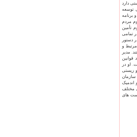
تی دارد
ی توسعه
 برنامه
وم مردم
م تأمین
ر تمامی
ر دستور
مرتبط و
د. مدیر
قوانین
. او در
و زیستی
 سازمان
 اندمیک
ی مختلف
شست های