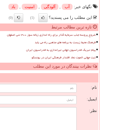
تگهای خبر:
آب
,
آلودگی
,
امنیت
,
باد
این مطلب را می پسندید؟
(0)
(1)
تازه ترین مطالب مرتبط
شروع پروسه جذب سرمایه گذار برای راه اندازی زباله سوز ۳۰۰ تنی اصفهان
فرهنگ محیط زیست به برنامه های مذهبی راه می یابد
پیام تبریک فدراسیون جهانی تیراندازی به فدراسیون ایران
ثبت جهانی الموت نماد اقتدار فرهنگی ایران در یونسکو
نظرات بینندگان در مورد این مطلب
ن
نام:
ایمیل:
نظر: