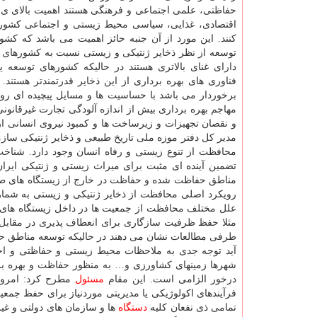
حفاظتی، علمی اجتماعی و فرهنگی هستند اهمیت بالای ی ر
اقتصادی، غذایی، سیاسی محیط زیستی و اجتماعی کشور
کنند. این مورد از آن جنبه حائز اهمیت می باشد که کشو
توسعه از نظر ذخایر ژنتیکی و زیستی نسبت به کشورهای ت
دارای غنای بالاتری هستند در حالیکه کشورهای توسعه یا
فناوری های بهره برداری از این ذخایر قدرتمندتر هستند.
برخوردار می باشد با حساسیت ها و مسایل پیچیده ای روبرو
مهاجم بهره برداری بیش از اندازه آلودگی تجارت غیرقانو
و نقصان تجهیزات و زیرساخت ها و کمبود نیروی انسانی 
مدیر کل دفتر موزه ملی تاریخ طبیعی و ذخایر ژنتیکی سا
محافظت از تنوع زیستی و رفاه انسان وجود دارد. شناخت و
تضمین آینده ای مثبت برای میراث زیستی و ژنتیکی ایرا
مناطق حفاظت شده و حفاظت در خارج از زیستگاه های طبی
رویکرد اصلی محافظت از ذخایر ژنتیکی و زیستی به شمار 
علل مختلف محافظت از جمعیت ها در داخل زیستگاه های ط
مثلا حفظ ظرفیت سازگاری برای انعطاف پذیری در مقابل ت
طرفی مطالعات نشان می دهند در حالیکه توسعه مناطق حف
آید توجه جدی به ملاحظات محیط زیستی و حفاظتی و اجر
شهرها زمینهای کشاورزی و… به منظور حفاظت و بهره بردار
درخور الزامی است. این مقام
مسئول
مطرح کرد: امروزه
فرآیندهای اکولوژیکی یا مدیریتی موردنیاز برای حفظ ج
تمامی ذی نفعان کلیه
دستگاه
ها و سازمان های دولتی و غیر