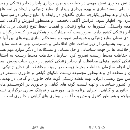
 دانش محوری نقش مهمی در حفاظت و بهره برداری پایدار ذخایر ژنتیکی و زیس
ملی مستندسازی و بهره برداری پایدار از منابع ژنتیکی و ایجاد برنامه ها
یدار و همینطور یکپارچه سازی نگاههای در رابطه با منابع ژنتیکی در سیاستها و
گیرد. وی اظهار نمود: افزایش آگاهی تخصصی و همینطور آموزش و آگاهی عم
عه وابستگی کشورها به منابع ژنتیکی و اهمیت حفظ تنوع ژنتیکی برای تداو
یر ژنتیکی کشور دارد. ضروریست که مشارکت و همکاری بین کلیه بازیگران د
ذی نفعان منابع ژنتیکی و همینطور تقویت و مستحکم سازی پیوندهای بین آنها د
ر زمینه پشتیبانی از زیر ساخت های اطلاعاتی و دسترسی بهتر به همه منابع 
 خلاقیت ها در جهت شناسایی و حل مسایل و مشکلات از دیگر موارد مهم هستن
ان حفاظت محیط زیست تصریح کرد: سازمان حفاظت محیط زیست به استناد 
ژنتیکی کشور متولی محافظت از ذخایر ژنتیکی کشور در حوزه حیات وحش است
حال انجام سازمان حفاظت محیط زیست در زمینه محافظت از ذخایر ژنتیکی 
ی و منطقه ای و همینطور مجموعه زیست بانکهای گیاهی و جانوری مستقر در
 تنوع زیستی ایران، تهیه نقشه ژنتیکی گونه های جانوری و گیاهی در تهدید و
 کشور شناسایی و تهیه لیست گونه های گیاهی و جانوری در اکوسیستم ها
ک جانوری و گیاهی، اجرای برنامه های آموزشی و فرهنگ سازی برگزاری ن
مهاجم و همینطور کنترل و مدیریت آفات و بیماری های گیاهی و جانوری است.
462
5
/
5.0