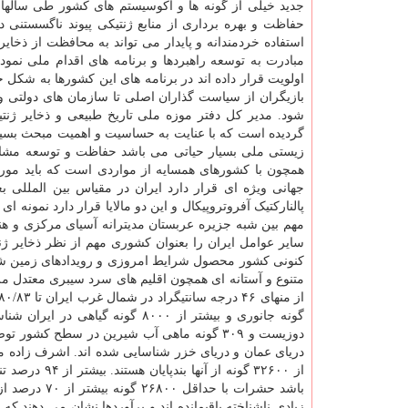
جدید خیلی از گونه ها و اکوسیستم های کشور طی سالهای 
حفاظت و بهره برداری از منابع ژنتیکی پیوند ناگسستنی د
استفاده خردمندانه و پایدار می تواند به محافظت از ذخا
مبادرت به توسعه راهبردها و برنامه های اقدام ملی نمود
اولویت قرار داده اند در برنامه های این کشورها به شکل
بازیگران از سیاست گذاران اصلی تا سازمان های دولتی و
شود. مدیر کل دفتر موزه ملی تاریخ طبیعی و ذخایر ژنت
گردیده است که با عنایت به حساسیت و اهمیت مبحث بسیج م
زیستی ملی بسیار حیاتی می باشد حفاظت و توسعه مشارکت
همچون با کشورهای همسایه از مواردی است که باید مورد 
جهانی ویژه ای قرار دارد ایران در مقیاس بین المللی
پالنارکتیک آفروتروپیکال و این دو مالایا قرار دارد نمونه
سایر عوامل ایران را بعنوان کشوری مهم از نظر ذخایر ژن
کنونی کشور محصول شرایط امروزی و رویدادهای زمین شنا
متنوع و آستانه ای همچون اقلیم های سرد سیبری معتدل 
باشد حشرات ب
زیادی ناشناخته باقیمانده اند و برآوردها نشان می دهند ک