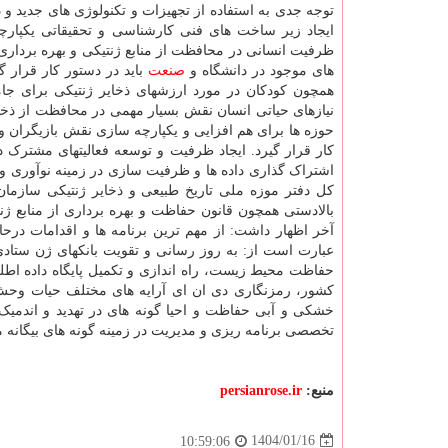
توجه جدی به استفاده از تجهیزات و تکنولوژی های جدید و
ایجاد زیر ساخت های فنی کارشناسی و تحقیقاتی یکپارچه 
ظرفیت انسانی در محافظت از منابع ژنتیکی و بهره برداری پا
های موجود در دانشگاه و
صنعت
باید در دستور کار قرار 
همچون کودکان در مورد ارزشهای ذخایر ژنتیکی برای جام
نیازهای حیاتی انسان نقش بسیار مهمی در محافظت از ذخا
حوزه ها برای هم افزایی و یکپارچه سازی نقش بازیگران و 
کار قرار گیرد. ایجاد ظرفیت و توسعه فعالیتهای مشترک د
اشتراک گذاری داده ها و ظرفیت سازی در زمینه نوآوری و
کل دفتر موزه ملی تاریخ طبیعی و ذخایر ژنتیکی سازم
بالادستی همچون قانون حفاظت و بهره برداری از منابع 
آخر اظهار داشت: از مهم ترین برنامه ها و اقدامات در
عبارت است از: به روز رسانی و تقویت بانکهای ژن ستاد
حفاظت محیط زیست، راه اندازی و تکمیل پایگاه داده اطلس
کشور، رمزنگاری دی ان ای آرایه های مختلف حیات وحش
خشکی و آبی حفاظت و احیا گونه های در تهدید و اندمی
تخصصی برنامه ریزی و مدیریت در زمینه گونه های بیگانه 
منبع:
persianrose.ir
1404/01/16
10:59:06