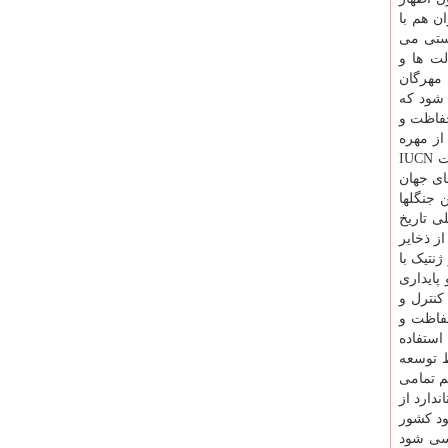
ن هم با
ستی می
لت ها و
 مهرگان
 شود که
حفاظت و
ین اطلاعات اتحادیه بین المللی محافظت از طبیعت (IUCN) تعداد ۱۵۴ گونه از مهره
داران ایران در لیست گونه های در تهدید قرار دارند برای مثال به پنج گونه ماهیان خاویاری کشور اشاره می شود که هر پنج گونه در لیست IUCN
 های جهان
 امروزه این جنگلها
ی تاریخ
ز ذخایر
نتیک با
پایداری
کنترل و
حفاظت و
استفاده
ط توسعه
م تمامی
دارد از
ود کشور
رسی شود