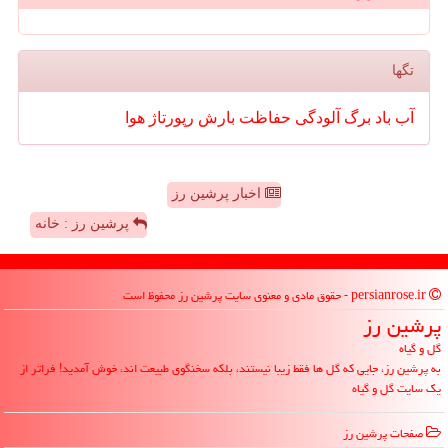
تگها
آب
باد
برگ
آلودگی
حفاظت
بارش
رپورتاژ
هوا
اخبار پرشین رز
پرشین رز : خانه
persianrose.ir - حقوق مادی و معنوی سایت پرشین رز محفوظ است
پرشین رز
گل و گیاه
به پرشین رز، جایی که گل ها فقط زیبا نیستند، بلکه سخنگوی طبیعت اند، خوش آمدید! فراتر از
یک سایت گل و گیاه
صفحات پرشین رز