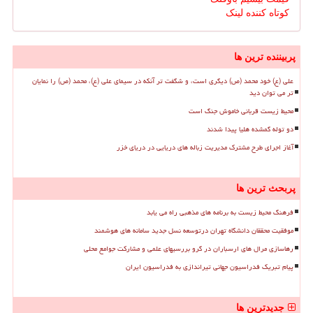
کوتاه کننده لینک
پربیننده ترین ها
علی (ع) خود محمد (ص) دیگری است، و شگفت تر آنکه در سیمای علی (ع)، محمد (ص) را نمایان
تر می توان دید
محیط زیست قربانی خاموش جنگ است
دو توله گمشده هلیا پیدا شدند
آغاز اجرای طرح مشترک مدیریت زباله های دریایی در دریای خزر
پربحث ترین ها
فرهنگ محیط زیست به برنامه های مذهبی راه می یابد
موفقیت محققان دانشگاه تهران درتوسعه نسل جدید سامانه های هوشمند
رهاسازی مرال های ارسباران در گرو بررسیهای علمی و مشارکت جوامع محلی
پیام تبریک فدراسیون جهانی تیراندازی به فدراسیون ایران
جدیدترین ها