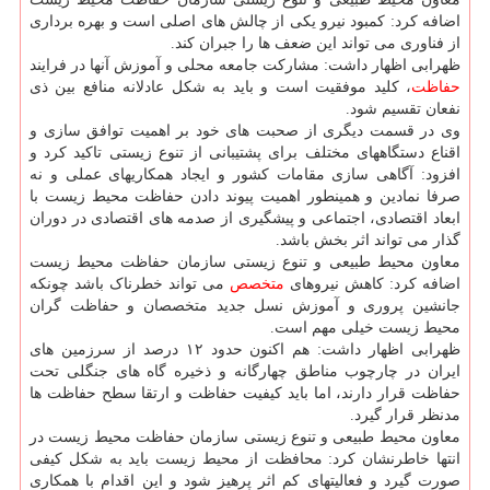
اضافه کرد: کمبود نیرو یکی از چالش های اصلی است و بهره برداری
از فناوری می تواند این ضعف ها را جبران کند.
ظهرابی اظهار داشت: مشارکت جامعه محلی و آموزش آنها در فرایند
حفاظت
، کلید موفقیت است و باید به شکل عادلانه منافع بین ذی
نفعان تقسیم شود.
وی در قسمت دیگری از صحبت های خود بر اهمیت توافق سازی و
اقناع دستگاههای مختلف برای پشتیبانی از تنوع زیستی تاکید کرد و
افزود: آگاهی سازی مقامات کشور و ایجاد همکاریهای عملی و نه
صرفا نمادین و همینطور اهمیت پیوند دادن حفاظت محیط زیست با
ابعاد اقتصادی، اجتماعی و پیشگیری از صدمه های اقتصادی در دوران
گذار می تواند اثر بخش باشد.
معاون محیط طبیعی و تنوع زیستی سازمان حفاظت محیط زیست
اضافه کرد: کاهش نیروهای
متخصص
می تواند خطرناک باشد چونکه
جانشین پروری و آموزش نسل جدید متخصصان و حفاظت گران
محیط زیست خیلی مهم است.
ظهرابی اظهار داشت: هم اکنون حدود ۱۲ درصد از سرزمین های
ایران در چارچوب مناطق چهارگانه و ذخیره گاه های جنگلی تحت
حفاظت قرار دارند، اما باید کیفیت حفاظت و ارتقا سطح حفاظت ها
مدنظر قرار گیرد.
معاون محیط طبیعی و تنوع زیستی سازمان حفاظت محیط زیست در
انتها خاطرنشان کرد: محافظت از محیط زیست باید به شکل کیفی
صورت گیرد و فعالیتهای کم اثر پرهیز شود و این اقدام با همکاری