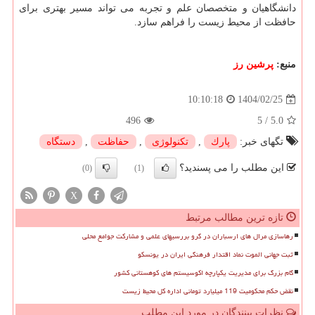
دانشگاهیان و متخصصان علم و تجربه می تواند مسیر بهتری برای
حافظت از محیط زیست را فراهم سازد.
منبع:
پرشین رز
1404/02/25
10:10:18
496
5
/
5.0
تگهای خبر:
پارك
,
تكنولوژی
,
حفاظت
,
دستگاه
این مطلب را می پسندید؟
(0)
(1)
X
تازه ترین مطالب مرتبط
رهاسازی مرال های ارسباران در گرو بررسیهای علمی و مشارکت جوامع محلی
ثبت جهانی الموت نماد اقتدار فرهنگی ایران در یونسکو
گام بزرگ برای مدیریت یکپارچه اکوسیستم های کوهستانی کشور
نقض حکم محکومیت 119 میلیارد تومانی اداره کل محیط زیست
نظرات بینندگان در مورد این مطلب