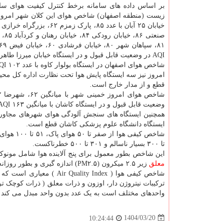
بر اساس داده های سامانه برخط کنترل کیفیت هوای س
زیست (منطقه اصفهان) شاخص هوای این کلان شهر امروز 
صنعتی ۸۶
AQI در وضعیت قابل قبول و در ایستگاه خیابان میرزا طاهر با عدد ۴۶ AQI پاک است.
شاخص هوای اصفهان در ایستگاه بولوار کاوه با عدد ۱۰۲ AQI وضعیت ناسالم برای گروههای حساس را نشان میدهد.
امروز نیز سه ایستگاه پایش هوا تحت نظارت اداره کل محیط
قطع و از مدار خارج است.
وضعیت قابل قبول و در ایستگاه کاشان با میانگین ۱۶۳ AQI قرمز و ناسالم برای عموم شهروندان است.
همچنین ایستگاه های سنجش آلودگی هوای شهرهای مجاور 
ایستگاه دانشگاه علوم پزشکی کاشان قطع است.
تا ۳۰۰ بسیار ناسالم و ۳۰۱ تا ۵۰۰ خطرناکست.
این شاخص بطور معمول برای پنج آلاینده هوا شامل مونوکسیدکربن (CO)، اُزن (O۳)، دی اکسید نیتروژن (NO۲)، دی 
معلق
زیر ۲.۵ میکرون (PM۲.۵) اندازه گیری و بطور روزانه در ایستگاه های پایش
شاخص کیفی هوا ( ty Index
واحدهای مختلف است به یک عدد بدون واحد مبدل می کند و
1404/03/20
10:24:44