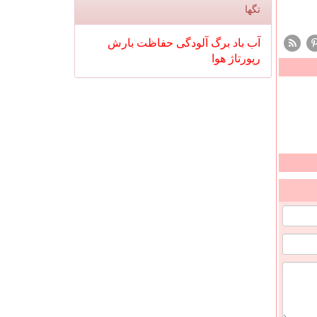
تگها
آب
باد
برگ
آلودگی
حفاظت
بارش
رپورتاژ
هوا