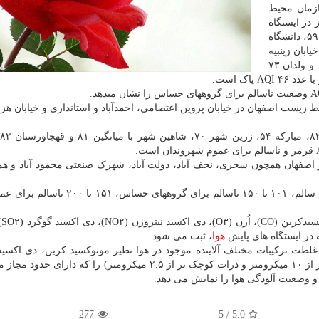
ازمان محیط
در ایستگاه
خیابان ۲۵ آبان با عدد ۸۵، پارک زمزم ۶۲، بزرگراه خرازی ۵۹، دانشگاه
، خیابان رودکی ۸۴، خیابان رهنان و کردآباد ۸۵، خیابان زینبیه
۸۱، سپاهان شهر ۸۰، خیابان فرشادی ۶۰، خیابان فیض ۶۹ و ولدان ۷۳
 زیست اصفهان در خیابان پروین اعتصامی، احمدآباد و استانداری و خیابان هز
اصفهان همچون سجزی، نجف آباد، دولت آباد، شهرک صنعتی محمود آباد و ه
اکسید گوگرد (SO۲) و
هوا
، ثبت می شود.
Air Quali ) معیاری است که غلظت ترکیبات مختلف آلاینده موجود در هوا نظیر مونوکسید کربن، دی اک
ترکیبات نیتروژن دار، اوزون و ذرات معلق ( ذرات کوچک تر از ۱۰ میکرومتر و ذرات کوچک تر از ۲.۵ میکرومتر) را که 
 وضعیت آلودگی هوا را نمایش می دهد.
277
5
/
5.0