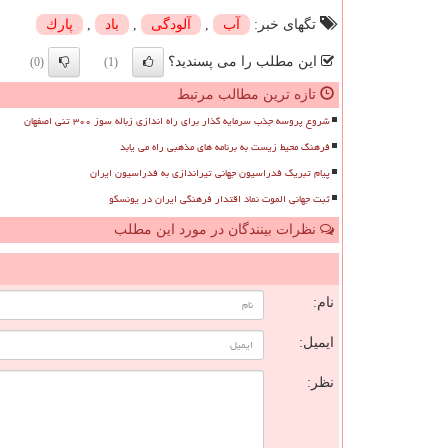
تگهای خبر:
آب
,
آلودگی
,
باد
,
پارك
این مطلب را می پسندید؟
(0)
(1)
تازه ترین مطالب مرتبط
شروع پروسه جذب سرمایه گذار برای راه اندازی زباله سوز ۳۰۰ تنی اصفهان
فرهنگ محیط زیست به برنامه های مذهبی راه می یابد
پیام تبریک فدراسیون جهانی تیراندازی به فدراسیون ایران
ثبت جهانی الموت نماد اقتدار فرهنگی ایران در یونسکو
نظرات بینندگان در مورد این مطلب
ن
نام:
ایمیل:
نظر: