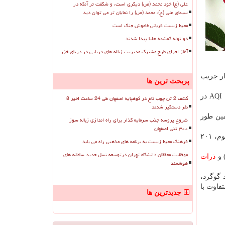
علی (ع) خود محمد (ص) دیگری است، و شگفت تر آنکه در
سیمای علی (ع)، محمد (ص) را نمایان تر می توان دید
محیط زیست قربانی خاموش جنگ است
دو توله گمشده هلیا پیدا شدند
آغاز اجرای طرح مشترک مدیریت زباله های دریایی در دریای خزر
ار جریب
پربحث ترین ها
شاخص هوای امروز خمینی شهر با میانگین ۶۲، شهرضا ۸۲، مبارکه ۵۴، زرین شهر ۷۰، شاهین شهر با میانگین ۸۱ و قهجاورستان ۸۲ AQI در
کشف 2 تن چوب تاغ در کوهپایه اصفهان طی 24 ساعت اخیر 8
نفر دستگیر شدند
مین طور
شروع پروسه جذب سرمایه گذار برای راه اندازی زباله سوز
۳۰۰ تنی اصفهان
شاخص کیفی هوا از صفر تا ۵۰ هوای پاک، ۵۱ تا ۱۰۰ هوای سالم، ۱۰۱ تا ۱۵۰ ناسالم برای گروههای حساس، ۱۵۱ تا ۲۰۰ ناسالم برای عموم، ۲۰۱
فرهنگ محیط زیست به برنامه های مذهبی راه می یابد
موفقیت محققان دانشگاه تهران درتوسعه نسل جدید سامانه های
ذرات
هوشمند
سید گوگرد،
دارای حدود مجاز متفاوت با
جدیدترین ها