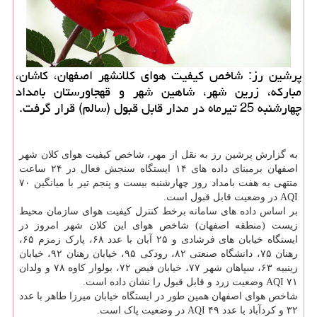
پرشین رز: شاخص کیفیت هوای کلانشهر اصفهان، کاشان،
مبارکه، زرین شهر، شاهین شهر و قهجاورستان بامداد
چهارشنبه 25 تیرماه در مدار قابل قبول (سالم) قرار گرفت.
به گزارش پرشین رز به نقل از مهر، شاخص کیفیت هوای کلان شهر
اصفهان برمبنای داده های ۱۴ ایستگاه سنجش فعال در ۲۴ ساعت
منتهی به هفت بامداد روز چهارشنبه بیست و پنجم تیر با میانگین ۷۰
AQI در وضعیت قابل قبول است.
بر اساس داده های سامانه برخط کنترل کیفیت هوای سازمان محیط
زیست (منطقه اصفهان) شاخص هوای این کلان شهر امروز در
ایستگاه خیابان های فرشادی و ۲۵ آبان با عدد ۶۸، پارک زمزم ۶۵،
رهنان ۷۵، دانشگاه صنعتی ۸۲، رودکی ۹۵، خیابان رهنان ۹۲، خیابان
زینبیه ۶۳، سپاهان شهر ۷۷، خیابان فیض ۷۲، بولوار کاوه ۷۸ و ولدان
۷۱ AQI وضعیت زرد و قابل قبول را نشان داده است.
شاخص هوای اصفهان همین طور در ایستگاه خیابان میرزا طاهر با عدد
۳۲ و کردآباد با عدد ۴۹ AQI در وضعیت پاک است.