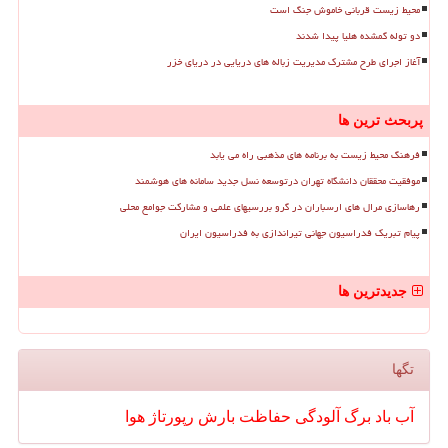
محیط زیست قربانی خاموش جنگ است
دو توله گمشده هلیا پیدا شدند
آغاز اجرای طرح مشترک مدیریت زباله های دریایی در دریای خزر
پربحث ترین ها
فرهنگ محیط زیست به برنامه های مذهبی راه می یابد
موفقیت محققان دانشگاه تهران درتوسعه نسل جدید سامانه های هوشمند
رهاسازی مرال های ارسباران در گرو بررسیهای علمی و مشارکت جوامع محلی
پیام تبریک فدراسیون جهانی تیراندازی به فدراسیون ایران
جدیدترین ها
تگها
آب
باد
برگ
آلودگی
حفاظت
بارش
رپورتاژ
هوا