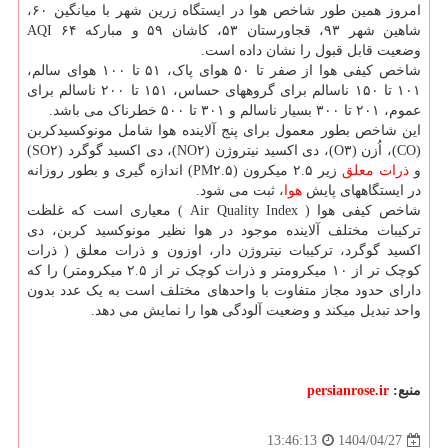
امروز همین طور شاخص هوا در ایستگاه زرین شهر با میانگین ۶۰،
شاهین شهر ۹۳، قجاورستان ۵۳، کاشان ۵۹ و مبارکه ۶۴ AQI
وضعیت قابل قبول را نشان داده است.
شاخص کیفی هوا از صفر تا ۵۰ هوای پاک، ۵۱ تا ۱۰۰ هوای سالم،
۱۰۱ تا ۱۵۰ ناسالم برای گروههای حساس، ۱۵۱ تا ۲۰۰ ناسالم برای
عموم، ۲۰۱ تا ۳۰۰ بسیار ناسالم و ۳۰۱ تا ۵۰۰ خطرناک می باشد.
این شاخص بطور معمول برای پنج آلاینده هوا شامل مونوکسیدکربن
(CO)، اُزن (O۳)، دی اکسید نیتروژن (NO۲)، دی اکسید گوگرد (SO۲)
و
ذرات معلق
زیر ۲.۵ میکرون (PM۲.۵) اندازه گیری و بطور روزانه
در ایستگاههای پایش
هوا
، ثبت می شود.
شاخص کیفی هوا ( Air Quality Index ) معیاری است که غلظت
ترکیبات مختلف آلاینده موجود در هوا نظیر مونوکسید کربن، دی
اکسید گوگرد، ترکیبات نیتروژن دار، اوزون و ذرات معلق ( ذرات
کوچک تر از ۱۰ میکرومتر و ذرات کوچک تر از ۲.۵ میکرومتر) را که
دارای حدود مجاز متفاوت با واحدهای مختلف است به یک عدد بدون
واحد تبدیل میکند و وضعیت آلودگی هوا را نمایش می دهد.
منبع:
persianrose.ir
1404/04/27
13:46:13