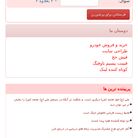
سوال:
= ۳ بعلاوه ۳
دوستان ما
خرید و فروش خودرو
طراحی سایت
فیش حج
قیمت بیسیم باوفنگ
کوتاه کننده لینک
پربیننده ترین ها
علی (ع) خود محمد (ص) دیگری است، و شگفت تر آنکه در سیمای علی (ع)، محمد (ص) را نمایان
تر می توان دید
محیط زیست قربانی خاموش جنگ است
دو توله گمشده هلیا پیدا شدند
آغاز اجرای طرح مشترک مدیریت زباله های دریایی در دریای خزر