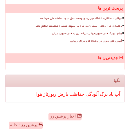
پربحث ترین ها
موفقیت محققان دانشگاه تهران درتوسعه نسل جدید سامانه های هوشمند
رهاسازی مرال های ارسباران در گرو بررسیهای علمی و مشارکت جوامع محلی
پیام تبریک فدراسیون جهانی تیراندازی به فدراسیون ایران
آمپول های لاغری در باشگاه ها و مراکز زیبایی
جدیدترین ها
تگها
آب
باد
برگ
آلودگی
حفاظت
بارش
رپورتاژ
هوا
اخبار پرشین رز
پرشین رز : خانه