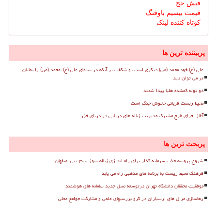
فیش حج
قیمت بیسیم باوفنگ
کوتاه کننده لینک
پربیننده ترین ها
علی (ع) خود محمد (ص) دیگری است، و شگفت تر آنکه در سیمای علی (ع)، محمد (ص) را نمایان
تر می توان دید
دو توله گمشده هلیا پیدا شدند
محیط زیست قربانی خاموش جنگ است
آغاز اجرای طرح مشترک مدیریت زباله های دریایی در دریای خزر
پربحث ترین ها
شروع پروسه جذب سرمایه گذار برای راه اندازی زباله سوز ۳۰۰ تنی اصفهان
فرهنگ محیط زیست به برنامه های مذهبی راه می یابد
موفقیت محققان دانشگاه تهران درتوسعه نسل جدید سامانه های هوشمند
رهاسازی مرال های ارسباران در گرو بررسیهای علمی و مشارکت جوامع محلی