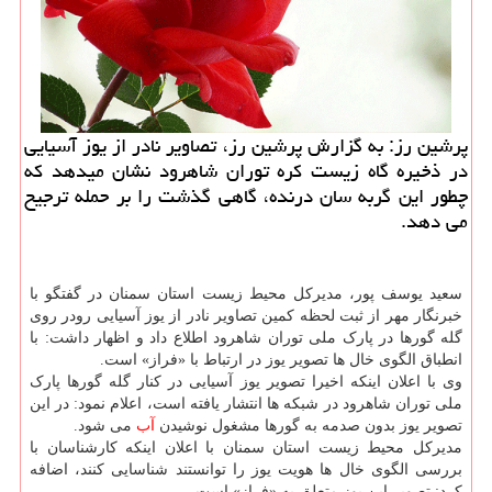
پرشین رز: به گزارش پرشین رز، تصاویر نادر از یوز آسیایی
در ذخیره گاه زیست کره توران شاهرود نشان میدهد که
چطور این گربه سان درنده، گاهی گذشت را بر حمله ترجیح
می دهد.
سعید یوسف پور، مدیرکل محیط زیست استان سمنان در گفتگو با
خبرنگار مهر از ثبت لحظه کمین تصاویر نادر از یوز آسیایی رودر روی
گله گورها در پارک ملی توران شاهرود اطلاع داد و اظهار داشت: با
انطباق الگوی خال ها تصویر یوز در ارتباط با «فراز» است.
وی با اعلان اینکه اخیرا تصویر یوز آسیایی در کنار گله گورها پارک
ملی توران شاهرود در شبکه ها انتشار یافته است، اعلام نمود: در این
تصویر یوز بدون صدمه به گورها مشغول نوشیدن
آب
می شود.
مدیرکل محیط زیست استان سمنان با اعلان اینکه کارشناسان با
بررسی الگوی خال ها هویت یوز را توانستند شناسایی کنند، اضافه
کرد: تصویر این یوز متعلق به «فراز» است.