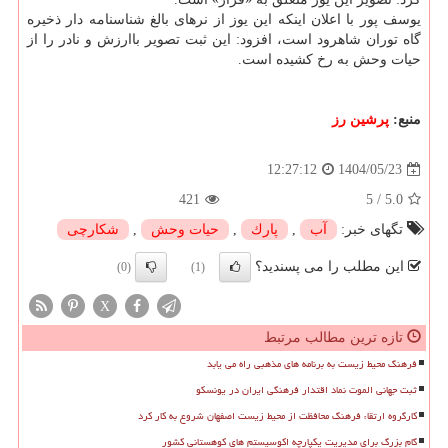
یوسف پور با اعلان اینکه این یوز از نرهای بالغ شناسنامه دار ذخیره
گاه توران شاهرود است، افزود: این ثبت تصویر باارزش و نادر را از
حیات وحش به رخ کشیده است.
منبع:
پرشین رز
1404/05/23
12:27:12
421
5
/
5.0
تگهای خبر:
آب
,
پارك
,
حیات وحش
,
شكارچی
این مطلب را می پسندید؟
(0)
(1)
X
تازه ترین مطالب مرتبط
فرهنگ محیط زیست به برنامه های مذهبی راه می یابد
ثبت جهانی الموت نماد اقتدار فرهنگی ایران در یونسکو
کارگروه ارتقاء فرهنگ محافظت از محیط زیست اصفهان شروع به کار کرد
گام بزرگ برای مدیریت یکپارچه اکوسیستم های کوهستانی کشور