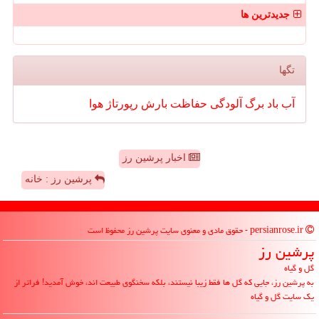
جدیدترین ها
تگها
آب
باد
برگ
آلودگی
حفاظت
بارش
رپورتاژ
هوا
اخبار پرشین رز
پرشین رز : خانه
persianrose.ir - حقوق مادی و معنوی سایت پرشین رز محفوظ است
پرشین رز
گل و گیاه
به پرشین رز، جایی که گل ها فقط زیبا نیستند، بلکه سخنگوی طبیعت اند، خوش آمدید! فراتر از
یک سایت گل و گیاه