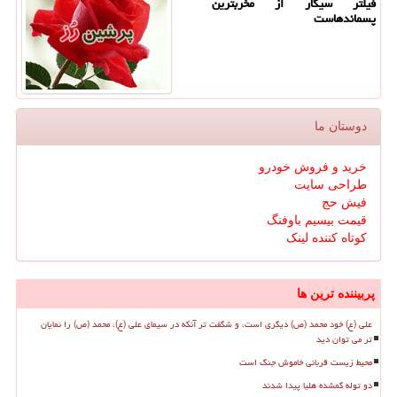
فیلتر سیگار از مخربترین
پسماندهاست
دوستان ما
خرید و فروش خودرو
طراحی سایت
فیش حج
قیمت بیسیم باوفنگ
کوتاه کننده لینک
پربیننده ترین ها
علی (ع) خود محمد (ص) دیگری است، و شگفت تر آنکه در سیمای علی (ع)، محمد (ص) را نمایان
تر می توان دید
محیط زیست قربانی خاموش جنگ است
دو توله گمشده هلیا پیدا شدند