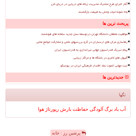
آغاز اجرای طرح مشترک مدیریت زباله های دریایی در دریای خزر
۳۵ نمونه حیات وحش به طبیعت بازگشتند
پربحث ترین ها
موفقیت محققان دانشگاه تهران درتوسعه نسل جدید سامانه های هوشمند
رهاسازی مرال های ارسباران در گرو بررسیهای علمی و مشارکت جوامع محلی
پیام تبریک فدراسیون جهانی تیراندازی به فدراسیون ایران
آمپول های لاغری در باشگاه ها و مراکز زیبایی
ثبت جهانی الموت نماد اقتدار فرهنگی ایران در یونسکو
جدیدترین ها
تگها
آب
باد
برگ
آلودگی
حفاظت
بارش
رپورتاژ
هوا
پرشین رز : خانه