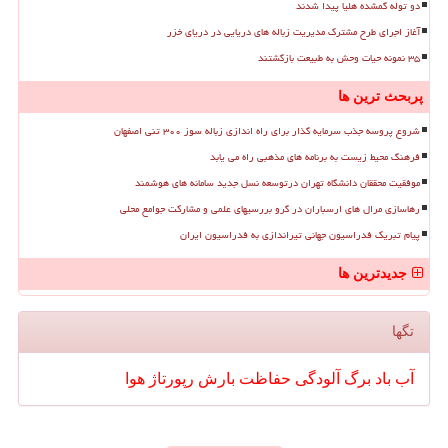
دو توله گمشده هلیا پیدا شدند
آغاز اجرای طرح مشترک مدیریت زباله های دریایی در دریای خزر
۳۵ نمونه حیات وحش به طبیعت بازگشتند
پربحث ترین ها
شروع پروسه جذب سرمایه گذار برای راه اندازی زباله سوز ۳۰۰ تنی اصفهان
فرهنگ محیط زیست به برنامه های مذهبی راه می یابد
موفقیت محققان دانشگاه تهران درتوسعه نسل جدید سامانه های هوشمند
رهاسازی مرال های ارسباران در گرو بررسیهای علمی و مشارکت جوامع محلی
پیام تبریک فدراسیون جهانی تیراندازی به فدراسیون ایران
جدیدترین ها
تگها
آب
باد
برگ
آلودگی
حفاظت
بارش
رپورتاژ
هوا