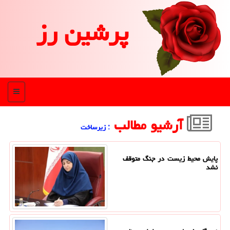
پرشین رز
منو
آرشیو مطالب
: زیرساخت
پایش محیط زیست در جنگ متوقف
نشد