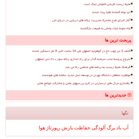
محیط زیست قربانی خاموش جنگ است
دو توله گمشده هلیا پیدا شدند
آغاز اجرای طرح مشترک مدیریت زباله های دریایی در دریای خزر
۳۵ نمونه حیات وحش به طبیعت بازگشتند
پربحث ترین ها
کشف 2 تن چوب تاغ در کوهپایه اصفهان طی 24 ساعت اخیر 8 نفر دستگیر شدند
شروع پروسه جذب سرمایه گذار برای راه اندازی زباله سوز ۳۰۰ تنی اصفهان
فرهنگ محیط زیست به برنامه های مذهبی راه می یابد
موفقیت محققان دانشگاه تهران درتوسعه نسل جدید سامانه های هوشمند
رهاسازی مرال های ارسباران در گرو بررسیهای علمی و مشارکت جوامع محلی
جدیدترین ها
تگها
آب
باد
برگ
آلودگی
حفاظت
بارش
رپورتاژ
هوا