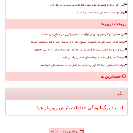
آغاز اجرای طرح مشترک مدیریت زباله های دریایی در دریای خزر
۳۵ نمونه حیات وحش به طبیعت بازگشتند
پربحث ترین ها
حل معضل آلودگی هوای تهران نیازمند تصمیم گیری در سطح ملی است
کشف 2 تن چوب تاغ در کوهپایه اصفهان طی 24 ساعت اخیر 8 نفر دستگیر شدند
شروع پروسه جذب سرمایه گذار برای راه اندازی زباله سوز ۳۰۰ تنی اصفهان
فرهنگ محیط زیست به برنامه های مذهبی راه می یابد
موفقیت محققان دانشگاه تهران درتوسعه نسل جدید سامانه های هوشمند
جدیدترین ها
تگها
آب
باد
برگ
آلودگی
حفاظت
بارش
رپورتاژ
هوا
پرشین رز : خانه