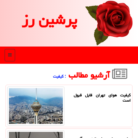
پرشین رز
منو
آرشیو مطالب
: كیفیت
کیفیت هوای تهران قابل قبول
است