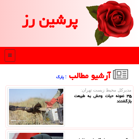
پرشین رز
منو
آرشیو مطالب
: پارك
مدیرکل محیط زیست تهران:
۳۵ نمونه حیات وحش به طبیعت
بازگشتند