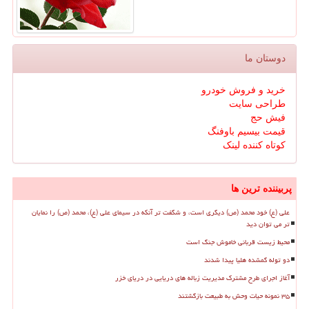
دوستان ما
خرید و فروش خودرو
طراحی سایت
فیش حج
قیمت بیسیم باوفنگ
کوتاه کننده لینک
پربیننده ترین ها
علی (ع) خود محمد (ص) دیگری است، و شگفت تر آنکه در سیمای علی (ع)، محمد (ص) را نمایان
تر می توان دید
محیط زیست قربانی خاموش جنگ است
دو توله گمشده هلیا پیدا شدند
آغاز اجرای طرح مشترک مدیریت زباله های دریایی در دریای خزر
۳۵ نمونه حیات وحش به طبیعت بازگشتند