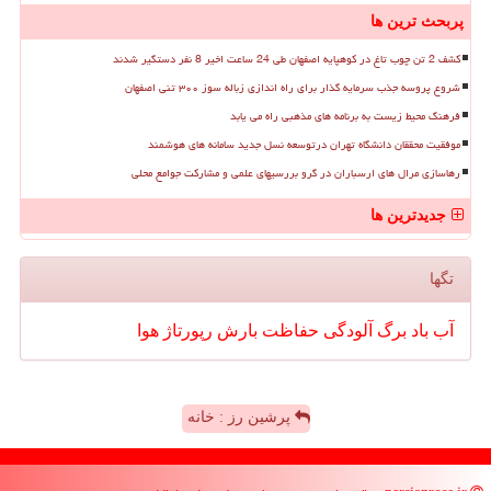
پربحث ترین ها
کشف 2 تن چوب تاغ در کوهپایه اصفهان طی 24 ساعت اخیر 8 نفر دستگیر شدند
شروع پروسه جذب سرمایه گذار برای راه اندازی زباله سوز ۳۰۰ تنی اصفهان
فرهنگ محیط زیست به برنامه های مذهبی راه می یابد
موفقیت محققان دانشگاه تهران درتوسعه نسل جدید سامانه های هوشمند
رهاسازی مرال های ارسباران در گرو بررسیهای علمی و مشارکت جوامع محلی
جدیدترین ها
تگها
آب
باد
برگ
آلودگی
حفاظت
بارش
رپورتاژ
هوا
پرشین رز : خانه