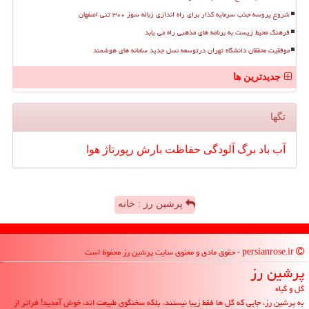
شروع پروسه جذب سرمایه گذار برای راه اندازی زباله سوز ۳۰۰ تنی اصفهان
فرهنگ محیط زیست به برنامه های مذهبی راه می یابد
موفقیت محققان دانشگاه تهران درتوسعه نسل جدید سامانه های هوشمند
جدیدترین ها
تگها
آب
باد
برگ
آلودگی
حفاظت
بارش
رپورتاژ
هوا
پرشین رز : خانه
persianrose.ir - حقوق مادی و معنوی سایت پرشین رز محفوظ است
پرشین رز
گل و گیاه
به پرشین رز، جایی که گل ها فقط زیبا نیستند، بلکه سخنگوی طبیعت اند، خوش آمدید! فراتر از