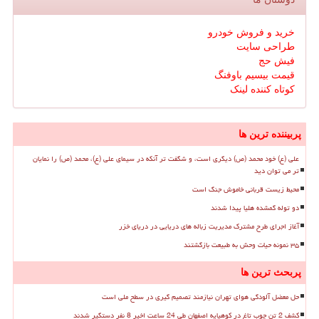
خرید و فروش خودرو
طراحی سایت
فیش حج
قیمت بیسیم باوفنگ
کوتاه کننده لینک
پربیننده ترین ها
علی (ع) خود محمد (ص) دیگری است، و شگفت تر آنکه در سیمای علی (ع)، محمد (ص) را نمایان
تر می توان دید
محیط زیست قربانی خاموش جنگ است
دو توله گمشده هلیا پیدا شدند
آغاز اجرای طرح مشترک مدیریت زباله های دریایی در دریای خزر
۳۵ نمونه حیات وحش به طبیعت بازگشتند
پربحث ترین ها
حل معضل آلودگی هوای تهران نیازمند تصمیم گیری در سطح ملی است
کشف 2 تن چوب تاغ در کوهپایه اصفهان طی 24 ساعت اخیر 8 نفر دستگیر شدند