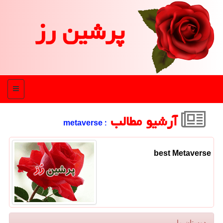
پرشین رز
منو
آرشیو مطالب
: metaverse
best Metaverse
دوستان ما