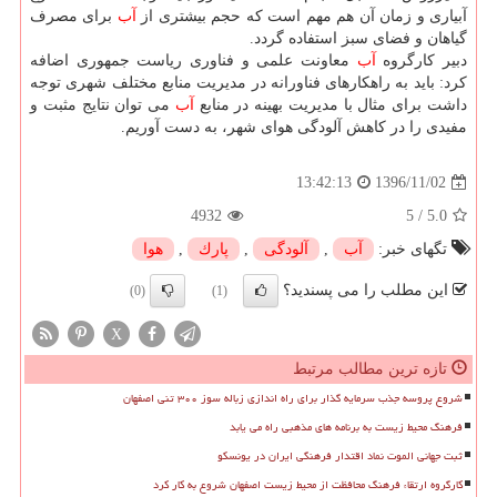
آبیاری و زمان آن هم مهم است كه حجم بیشتری از
آب
برای مصرف
گیاهان و فضای سبز استفاده گردد.
دبیر كارگروه
آب
معاونت علمی و فناوری ریاست جمهوری اضافه
كرد: باید به راهكارهای فناورانه در مدیریت منابع مختلف شهری توجه
داشت برای مثال با مدیریت بهینه در منابع
آب
می توان نتایج مثبت و
مفیدی را در كاهش آلودگی هوای شهر، به دست آوریم.
1396/11/02
13:42:13
4932
5
/
5.0
تگهای خبر:
آب
,
آلودگی
,
پارك
,
هوا
این مطلب را می پسندید؟
(0)
(1)
X
تازه ترین مطالب مرتبط
شروع پروسه جذب سرمایه گذار برای راه اندازی زباله سوز ۳۰۰ تنی اصفهان
فرهنگ محیط زیست به برنامه های مذهبی راه می یابد
ثبت جهانی الموت نماد اقتدار فرهنگی ایران در یونسکو
کارگروه ارتقاء فرهنگ محافظت از محیط زیست اصفهان شروع به کار کرد