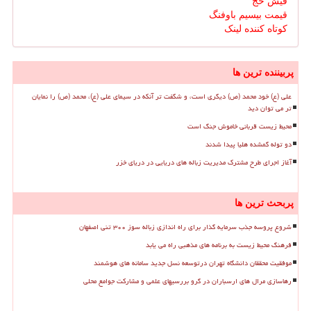
فیش حج
قیمت بیسیم باوفنگ
کوتاه کننده لینک
پربیننده ترین ها
علی (ع) خود محمد (ص) دیگری است، و شگفت تر آنکه در سیمای علی (ع)، محمد (ص) را نمایان
تر می توان دید
محیط زیست قربانی خاموش جنگ است
دو توله گمشده هلیا پیدا شدند
آغاز اجرای طرح مشترک مدیریت زباله های دریایی در دریای خزر
پربحث ترین ها
شروع پروسه جذب سرمایه گذار برای راه اندازی زباله سوز ۳۰۰ تنی اصفهان
فرهنگ محیط زیست به برنامه های مذهبی راه می یابد
موفقیت محققان دانشگاه تهران درتوسعه نسل جدید سامانه های هوشمند
رهاسازی مرال های ارسباران در گرو بررسیهای علمی و مشارکت جوامع محلی