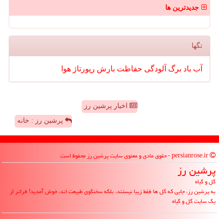
جدیدترین ها
تگها
آب
باد
برگ
آلودگی
حفاظت
بارش
رپورتاژ
هوا
اخبار پرشین رز
پرشین رز : خانه
persianrose.ir - حقوق مادی و معنوی سایت پرشین رز محفوظ است
پرشین رز
گل و گیاه
به پرشین رز، جایی که گل ها فقط زیبا نیستند، بلکه سخنگوی طبیعت اند، خوش آمدید! فراتر از
یک سایت گل و گیاه