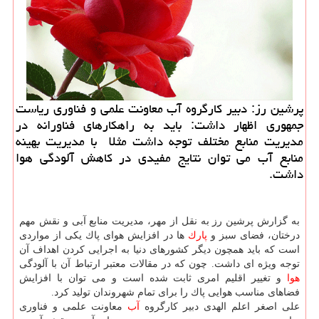
پرشین رز: دبیر كارگروه آب معاونت علمی و فناوری ریاست
جمهوری اظهار داشت: باید به راهكارهای فناورانه در
مدیریت منابع مختلف توجه داشت مثلا با مدیریت بهینه
منابع آب می توان نتایج مفیدی در كاهش آلودگی هوا
داشت.
به گزارش پرشین رز به نقل از مهر، مدیریت منابع آبی و نقش مهم
درختان، فضای سبز و
پارك
ها در افزایش هوای پاك یكی از مواردی
است كه باید همچون دیگر كشورهای دنیا به اجرایی كردن اهداف آن
توجه ویژه ای داشت. چون كه در مقالات معتبر ارتباط آن با آلودگی
هوا
و تغییر اقلیم امری ثابت شده است و می توان با افزایش
فضاهای مناسب هوایی پاك را برای تمام شهروندان تولید كرد.
علی اصغر اعلم الهدی دبیر كارگروه
آب
معاونت علمی و فناوری