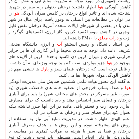
ریاست جمهوری در مورد توجه به مدیریت منابع آبی و نقش آن در
كاهش آلودگی
هوا
اظهار داشت: درختان بعنوان ریه سبز در شهرها
شناخته شده اند و تاثیر انواع درختان در كاهش میزان آلودگی
هوا
را
می توان در مطالعات بین المللی به وفور یافت. برای مثال در شهر
لندن یا در بعضی از شهرهای ایالات متحده آمریكا درختان نقش قابل
توجهی در كاهش مونو اكسید كربن، گاز ازون، اكسیدهای گوگرد و
ازت و
ذرات معلق
یا PM۱۰ داشته اند.
این استاد دانشگاه و رییس انستیتو
آب
و انرژی دانشگاه صنعتی
شریف ادامه داد: توجه به دمای محیط و اثر گذاری آن ها بر جزایر
حرارتی شهری و میزان كربن دی اكسید و حذف كربن از آلاینده های
موجود در
هوا
جزو مواردی است كه باید توجه ویژه ای به آن داشت.
و قابل توجه است كه درختان، فضای سبز و
پارك
ها نقشی مهم در
كاهش آلودگی هوای شهرها ایفا می كنند.
به گفته این عضور هیات علمی ششمین همایش ملی مدیریت آلودگی
هوا
و صدا، پساب خروجی از تصفیه خانه های فاضلاب شهری (به
صورت غیر متمركز در بخش های مختلف شهر) را باید برای آبیاری
درختان و فضای سبز اختصاص دهند و باید دانست كه برای مصارف
آبیاری وجود ازت و فسفر باقی مانده در این آبها ضرر نداشته بلكه
بعنوان كود برای فضای سبز و درختان به حساب می آید.
اعلم الهدی اظهار داشت: در مدیریت منابع آبی نیاز به استفاده از
روش های پیشرفته نبوده و این روش ها با هدف مصرف آبیاری
درختان و فضا ی سبز با هزینه به مراتب كمتری در مقایسه با
سایرروش ها قابل انجام است. همینطور باید توجه داشت كه نوع