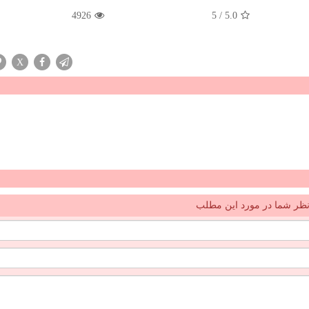
4926
5
/
5.0
X
ظر شما در مورد این مطلب