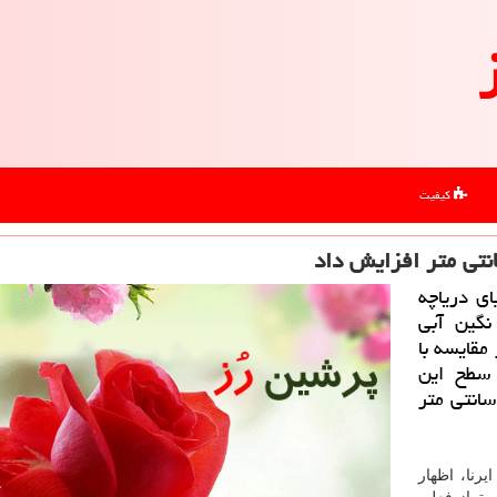
کیفیت
ای دریاچه
 نگین آبی
 سانتی متر در مقایسه با
 سطح این
چه طی روز جاری به یكهزار و 270 متر و 37 سانتی متر
رنا، اظهار