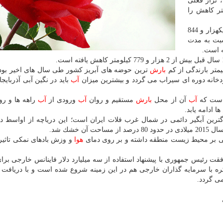
 تراز فعلی
به سال قبل 21 سانتی متر كاهش را
وی با اشاره به اینكه وسعت این دریاچه در روز جاری به یكهزار و 844
سبت به مدت
بارش
ترین حوضه های آبریز كشور طی سال های اخیر بود
آب
باید در نگین آبی آذربایج
 است كه
آب
آن از محل
بارش
مستقیم و روان
آب
ورودی از
آب
راهه ها و رود
ها ادامه یابد.
 خشك شد.
نفی بر محیط زیست منطقه داشته و بر روی دمای
هوا
و وزش بادهای نمكی تاثیر
فقت رئیس جمهوری با پیشنهاد استفاده از سه میلیارد دلار فاینانس خارجی برای
ره با سرمایه گذاران خارجی هم در این زمینه شروع شده است و با دریافت 
ی گردد.