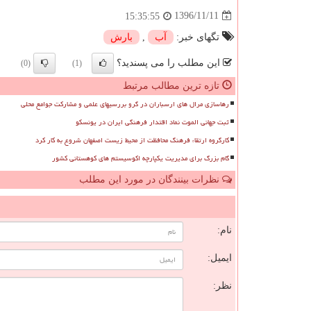
1396/11/11
15:35:55
تگهای خبر:
آب
,
بارش
این مطلب را می پسندید؟
(0)
(1)
تازه ترین مطالب مرتبط
رهاسازی مرال های ارسباران در گرو بررسیهای علمی و مشارکت جوامع محلی
ثبت جهانی الموت نماد اقتدار فرهنگی ایران در یونسکو
کارگروه ارتقاء فرهنگ محافظت از محیط زیست اصفهان شروع به کار کرد
گام بزرگ برای مدیریت یکپارچه اکوسیستم های کوهستانی کشور
نظرات بینندگان در مورد این مطلب
ن
نام:
ایمیل:
نظر: