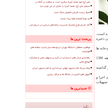
علی (ع) خود محمد (ص) دیگری است، و شگفت تر آنکه در
سیمای علی (ع)، محمد (ص) را نمایان تر می توان دید
محیط زیست قربانی خاموش جنگ است
دو توله گمشده هلیا پیدا شدند
آغاز اجرای طرح مشترک مدیریت زباله های دریایی در دریای خزر
ه است،
ان ذخیره
پربحث ترین ها
موفقیت محققان دانشگاه تهران درتوسعه نسل جدید سامانه های
خانه ها
هوشمند
رهاسازی مرال های ارسباران در گرو بررسیهای علمی و مشارکت
به گزارش پرشین رز به نقل از ایرنا، دریاچه ارومیه بزرگترین آبگیر دائمی در شمال غرب فلات ایران است؛ این دریاچه از اواسط دهه 1380
جوامع محلی
پیام تبریک فدراسیون جهانی تیراندازی به فدراسیون ایران
 گذاشته
آمپول های لاغری در باشگاه ها و مراکز زیبایی
 اجرا و
تسهیلات
جدیدترین ها
تگها