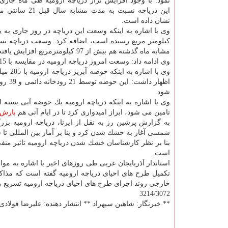
نمود: با وجود افزایش تراز دریاچه ارومیه طی ماه جاری،
این دریاچه نسبت به مدت مشا
نشان داده است.
كیلومتر مربع رسیده است، اضافه كرد: وسعت دریاچه ن
مشابه ماه گذشته هم بیش از 97 كیلومترمربع افزایش یافته است.
وی ادامه داد: وسعت امروز دریاچه ارومیه در مقایسه با 15 سال قبل بیش از 2 هزار و 779 كیلومتر كاهش یافته است.
وی با اشاره به اینكه حوضه آبریز دریاچه ارومیه با 205 میلیمتر بارندگی از كم
اظهار داشت: این حوضه توسط 21 رودخانه دائمی و 39 رودخانه دوره ای سیراب می گردد و بیشترین میزان
شود.
وی با اشاره به اینكه دریاچه ارومیه یك حوضه آبی بسته
تامین می شود، ابراز امیدواری كرد تا در ایام آتی هم
بارش
شمسی آغاز به خشك شدن كرد و بنا بر آمار بین المللی تا سال 2015 میلادی در حدود 80 درصد از مساحت آن
بنا بر نظر كارشناسان خشك شدن دریاچه ارومیه تاثیر م
است.
استاندار آذربایجان غربی طی روزهای اخیر با اشاره به موا
تكمیل طرح های احیای دریاچه ارومیه گفته است كه مذاك
خارجی روند اجرای طرح های احیای دریاچه ارومیه تسریع م
3214/3072
** خبرنگار: شاهین سپهراد ** انتشار دهنده: علیرضا فولادی