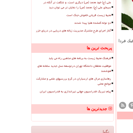
علی (ع) خود محمد (ص) دیگری است، و شگفت تر آنکه در
سیمای علی (ع)، محمد (ص) را نمایان تر می توان دید
محیط زیست قربانی خاموش جنگ است
دو توله گمشده هلیا پیدا شدند
آغاز اجرای طرح مشترک مدیریت زباله های دریایی در دریای خزر
یك فردا
پربحث ترین ها
فرهنگ محیط زیست به برنامه های مذهبی راه می یابد
موفقیت محققان دانشگاه تهران درتوسعه نسل جدید سامانه های
هوشمند
رهاسازی مرال های ارسباران در گرو بررسیهای علمی و مشارکت
جوامع محلی
پیام تبریک فدراسیون جهانی تیراندازی به فدراسیون ایران
جدیدترین ها
تگها