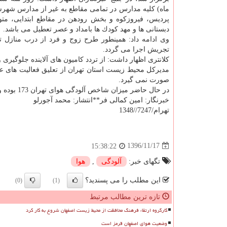
ماه) كلیه مدارس در تمامی مقاطع به غیر از مدارس شهرست
پردیس، فیروزكوه و بخش رودهن در مقاطع ابتدایی، م
دبستانی ها و مهد كودك ها بامداد و عصر تعطیل می باشد.
وی ادامه داد: همینطور طرح زوج و فرد از درب منازل ت
تجریش اجرا می گردد.
كلانتری اظهار داشت: از تردد كامیون های آلاینده جلوگیری 
مدیركل محیط زیست استان تهران از تعلیق فعالیت های ع
صورت نمی گیرد.
در حال حاضر میزان شاخص آلودگی هوای تهران 173 بوده و در شرایط ناسالم برای تمام گروهها قرار دارد.
خبرنگار: امین كمالی فر**انتشار: محمد آجورلو
تهرام/7247//1348
1396/11/17
15:38:22
تگهای خبر:
آلودگی
,
هوا
این مطلب را می پسندید؟
(0)
(1)
تازه ترین مطالب مرتبط
کارگروه ارتقاء فرهنگ محافظت از محیط زیست اصفهان شروع به کار کرد
وضعیت هوای اصفهان قرمز است