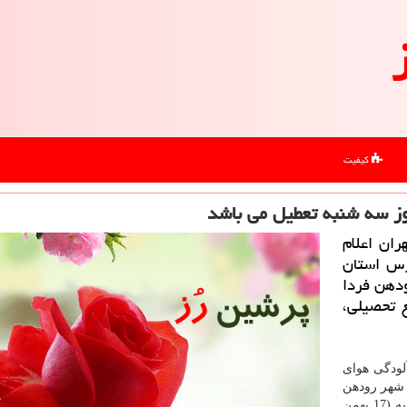
کیفیت
وز سه شنبه تعطیل می باشد
ان اعلام
رس استان
ودهن فردا
ع تحصیلی،
لودگی هوای
 شهر رودهن
برگزار شد، در جمع خبرنگاران اظهار داشت: روز سه شنبه (17 بهمن