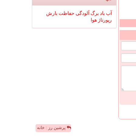
آب
باد
برگ
آلودگی
حفاظت
بارش
رپورتاژ
هوا
پرشین رز : خانه