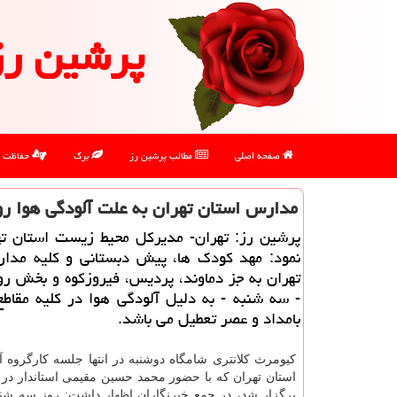
پرشین رز
صفحه اصلی
مطالب پرشین رز
برگ
حفاظت
مدارس استان تهران به علت آلودگی هوا ر
پرشین رز: تهران- مدیركل محیط زیست استان تهر
نمود: مهد كودك ها، پیش دبستانی و كلیه مدا
تهران به جز دماوند، پردیس، فیروزكوه و بخش ر
- سه شنبه - به دلیل آلودگی هوا در كلیه مقاط
بامداد و عصر تعطیل می باشد.
كیومرث كلانتری شامگاه دوشنبه در انتها جلسه كارگروه آ
استان تهران كه با حضور محمد حسین مقیمی استاندار در