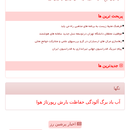
پربحث ترین ها
فرهنگ محیط زیست به برنامه های مذهبی راه می یابد
موفقیت محققان دانشگاه تهران درتوسعه نسل جدید سامانه های هوشمند
رهاسازی مرال های ارسباران در گرو بررسیهای علمی و مشارکت جوامع محلی
پیام تبریک فدراسیون جهانی تیراندازی به فدراسیون ایران
جدیدترین ها
تگها
آب
باد
برگ
آلودگی
حفاظت
بارش
رپورتاژ
هوا
اخبار پرشین رز