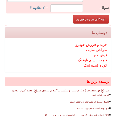
سوال:
= ۲ بعلاوه ۳
دوستان ما
خرید و فروش خودرو
طراحی سایت
فیش حج
قیمت بیسیم باوفنگ
کوتاه کننده لینک
پربیننده ترین ها
علی (ع) خود محمد (ص) دیگری است، و شگفت تر آنکه در سیمای علی (ع)، محمد (ص) را نمایان
تر می توان دید
محیط زیست قربانی خاموش جنگ است
دو توله گمشده هلیا پیدا شدند
آغاز اجرای طرح مشترک مدیریت زباله های دریایی در دریای خزر