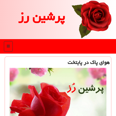
پرشین رز
منو
هوای پاك در پایتخت