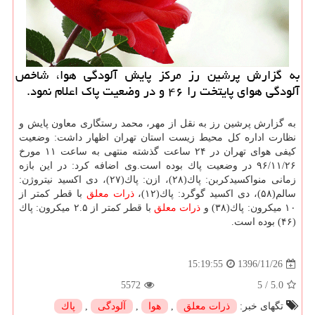
به گزارش پرشین رز مركز پایش آلودگی هوا، شاخص
آلودگی هوای پایتخت را ۴۶ و در وضعیت پاك اعلام نمود.
به گزارش پرشین رز به نقل از مهر، محمد رستگاری معاون پایش و
نظارت اداره كل محیط زیست استان تهران اظهار داشت: وضعیت
كیفی هوای تهران در ۲۴ ساعت گذشته منتهی به ساعت ۱۱ مورخ
۹۶/۱۱/۲۶ در وضعیت پاك بوده است.وی اضافه كرد: در این بازه
زمانی منواكسیدكربن: پاك(۲۸)، ازن: پاك(۲۷)، دی اكسید نیتروژن:
سالم(۵۸)، دی اكسید گوگرد: پاك(۱۲)،
ذرات معلق
با قطر كمتر از
۱۰ میكرون: پاك(۳۸) و
ذرات معلق
با قطر كمتر از ۲.۵ میكرون: پاك
(۴۶) بوده است.
1396/11/26
15:19:55
5572
5
/
5.0
تگهای خبر:
ذرات معلق
,
هوا
,
آلودگی
,
پاك