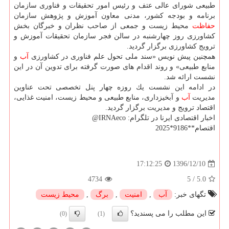
طبیعی شورای عالی عتف و رئیس امور تحقیقات و فناوری سازمان
برنامه و بودجه كشور، مدنی معاون آموزش و پژوهش سازمان
حفاظت
محیط زیست و جمعی از صاحب نظران و خبرگان بخش
كشاورزی روز چهارشنبه در سالن فجر سازمان تحقیقات آموزش و
ترویج كشاورزی برگزار گردید.
همچنین پیش نویس «سند ملی تحول علم فناوری در كشاورزی
آب
و
منابع طبیعی» و روند اقدام های صورت گرفته برای تدوین آن در این
نشست ارائه شد.
در ادامه این نشست یك روزه چهار پنل تخصصی تحت عناوین
مدیریت
آب
و آبخیزداری، منابع طبیعی و محیط زیست، امنیت غذایی،
اقتصاد ترویج و مدیریت برگزار گردید.
اخبار اقتصادی ایرنا در تلگرام: IRNAeco@
اقتصام**9186*2025
1396/12/10
17:12:25
4734
5
/
5.0
تگهای خبر:
آب
,
امنیت
,
برگ
,
محیط زیست
این مطلب را می پسندید؟
(0)
(1)