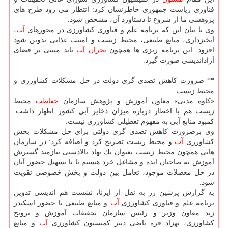
فناوری ریاست جمهوری خاطرنشان كرد: انتظار می رود طرح های
پژوهشی ما از شروع تا دستاورد آن، مشخص شود.
وی با بیان این كه برنامه علم و فناوری كشاورزی در محورهای
آب
،
آبخیزداری، منابع طبیعی، محیط زیست و امنیت غذایی تدوین شود
افزود: این برنامه ریزی ها همچون
بحران
آب
باید مبتنی بر فضای
آزاداندیشی صورت گیرد.
** ضرورت كاهش تصدی گری دولت در حل مشكلات كشاورزی و
محیط زیست
«كاوه مدنی» معاون آموزش و پژوهش سازمان
حفاظت
محیط
زیست هم با اخطار درباره میزان ذخایر آبی كشور اظهار داشت:
كمبود منابع آبی به مفهوم تعطیلی كشاورزی نیست.
وی برضرورت كاهش تصدی گری دولتی برای حل مشكلات بخش
كشاورزی
آب
و محیط زیست تصریح كرد و اضافه كرد: در سازمان
هایی همچون محیط زیست بعنوان یك نهاد بالادستی نیازمند گسترش
آموزش به صاحبان ایده و مشاغل خرد هستیم تا با تسهیل حضور آنان
در حل معضلات موجود، تعامل بین دولت و بخش خصوصی تقویت
شود.
به گزارش پرشین رز به نقل از ایرنا، نشست هم اندیشی تدوین
برنامه علم و فناوری كشاورزی
آب
و منابع طبیعی با حضور اسكندر
زند معاون وزیر و رئیس سازمان تحقیقات آموزش و ترویج
كشاورزی، بهزاد قره یاضی دبیر كمیسیون كشاورزی
آب
و منابع