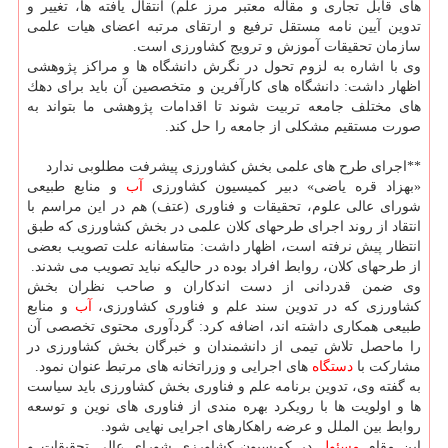
های قابل تجاری و مقاله معتبر مرز علم) انتقال یافته ها، تغییر و
تدوین آیین نامه مستقل ترفیع و ارتقای مرتبه اعضای هیات علمی
سازمان تحقیقات آموزش و ترویج كشاورزی است.
وی با اشاره به لزوم تحول در نگرش دانشگاه ها و مراكز پژوهشی
اظهار داشت: دانشگاه های كارآفرین و متخصصین آن باید برای دهك
های مختلف جامعه تربیت شوند تا اقدامات پژوهشی ما بتواند به
صورت مستقیم مشكلی از جامعه را حل كند.
**اجرای طرح های علمی بخش كشاورزی پیشرفت مطلوبی ندارد
«بهزاد قره یاضی» دبیر كمیسیون كشاورزی
آب
و منابع طبیعی
شورای عالی علوم، تحقیقات و فناوری (عتف) هم در این مراسم با
انتقاد از روند اجرای طرحهای كلان علمی در بخش كشاورزی كه طبق
انتظار پیش نرفته است، اظهار داشت: متاسفانه علت تصویب بعضی
از طرحهای كلان، روابط افراد بوده در حالیكه نباید تصویب می شدند.
وی ضمن قدردانی از دست اندكاران و صاحب نظران بخش
كشاورزی كه در تدوین سند علم و فناوری كشاورزی،
آب
و منابع
طبیعی همكاری داشته اند، اضافه كرد: گردآوری محتوی تخصصی آن
را ماحصل تلاش تیمی از دانشمندان و خبرگان بخش كشاورزی در
مشاركت با
دستگاه
های اجرایی و وزراتخانه های مرتبط عنوان نمود.
به گفته وی، تدوین برنامه علم و فناوری بخش كشاورزی باید سیاست
ها و اولویت ها با رویكرد بهره مندی از فناوری های نوین و توسعه
روابط بین الملل و عرضه راهكارهای اجرایی نهایی شود.
این مقام
مسئول
در كمیسیون كشاورزی شورای عالی تحقیقات و