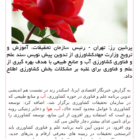
پرشین رز: تهران - رئیس سازمان تحقیقات، آموزش و
ترویج وزارت جهادكشاورزی از تدوین پیش نویس سند علم
و فناوری كشاورزی آب و منابع طبیعی با هدف بهره گیری از
علم و فناوری برای غلبه بر مشكلات بخش كشاورزی اطلاع
داد.
به گزارش خبرنگار اقتصادی ایرنا، اسكندر زند در نشست هم اندیشی
تدوین برنامه علم و فناوری در حوزه كشاورزی،
آب
و منابع طبیعی كه
در سازمان تحقیقات كشاورزی برگزار شد، اضافه كرد: توسعه
كشاورزی با عوامل محدود كننده خاك،
آب
،
هوا
و ذخایر ژنتیكی روبه
رو است كه استفاده روز افزون از این منابع، توسعه كشاورزی را
برای تامین غذای بیشتر دچار چالش می كند.
وی افزود: در تدوین آیین نامه برنامه علم و فناوری كشاورزی باید
اثرسنجی تحقیقات در زمینه های معرفی ارقام و بذرهای جدید،