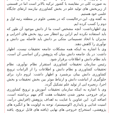
به صورت كلی در مقایسه با كشور تركیه بالاتر است اما در قسمتی
از زیربخش های تولید علم در بخش كشاورزی نیازمند ارتقای جایگاه
علمی خود هستیم.
به گفته وی، این درحالیست كه در بعضی علوم در منطقه رتبه اول و
دوم را كسب كرده ایم.
وی اظهارداشت: آنچه مشخص است ما از دانش موجود آن طور كه
باید استفاده نكرده ایم ازاین رو انتظار می رود بخش های اجرایی و
مدیران با اتخاذ تصمیماتی متكی بر دانش باید فاصله بین دانش و
نوآوری را كاهش دهند.
وی با اشاره به اینكه همه مشكلات جامعه تحقیقات نیست، اظهار
داشت: در یك جامعه دانش بنیان كه پژوهش ركن اساسی آن است،
باید نظام دانش و اطلاعات برقرار شود.
رئیس سازمان تحقیقات كشاورزی استقرار نظام نوآوری، نظام
تحقیقات كشاورزی و نظام دانش و اطلاعات را از الزامات ترویج
كشاورزی دانش بینان برشمرد و اظهار داشت: لزوم دارد برای
جلوگیری از انباشت دانش و ارتباط موثر بین بخش تحقیقات و بخش
اجرا، زنجیره ایی از تولید علم تشكیل گردد.
وی با اشاره به اینكه سازمان تحقیقات آموزش و ترویج كشاورزی
برای خروجی محور شدن تحقیقات هفت گام مهم برداشته است،
اضافه كرد: این عناوین با عنایت به اهداف پژوهش (افزایش درآمد،
امنیت غذایی و پایداری اكوسیستم)، توجه به اولویت ها و انگیزه های
پژوهشی، استخراج خروجی های نهایی (یافته های قابل ترویج، یافته