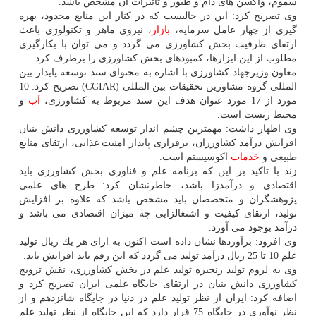
سموم، واكسن های دام و طیور و تاثیرات آن مشخص باشد.
وی تصریح كرد: این در حالیست كه در كنار این منابع محدود، بهره
گیری از چهار عامل سرمایه،
بازار
، نیروی ماهر و تكنولوژی باعث
ارتقای ظرفیت بخش كشاورزی می گردد و می توان با بكارگیری
مطلوب از این ابزارها، كمبودهای بخش كشاورزی را برطرف كرد.
معاون وزیرجهاد كشاورزی با اشاره به محتوای سند توسعه پایدار بین
المللی گروه مشاورین تحقیقات بین المللی (CGIAR) تصریح كرد: 10
مورد از 17 مورد عنوان هدف این سند مربوط به كشاورزی،
آب
و
محیط زیست است.
وی اظهار داشت: مهمترین چشم انداز توسعه كشاورزی دانش بنیان
افزایش درآمد كشاورزان، برقراری پایدار امنیت غذایی، ارتقای منابع
طبیعی و
خدمات
اكوسیستم است.
زند با تاكید بر این كه برنامه علم و فناوری بخش كشاورزی باید
اقتصادی و درآمدزا باشد، خاطرنشان كرد: طرح های علمی
پژوهشگران و متخصصان باید مشخص باشد كه علاوه بر افزایش
تولید، ارتقای كیفیت و اشتغالزایی چه میزان اقتصادی می باشد و
درآمد بوجود می آورد.
وی افزود: برآوردها نشان داده است اكنون به ازای هر یك ریال تولید
علم 10 تا 25 ریال درآمد تولید می گردد كه این رقم باید افزایش یابد.
وی به لزوم تولید زنجیره تولید علم در بخش كشاورزی، نقش ترویج
كشاورزی دانش بنیان در ارتقای جایگاه علمی ایران تصریح كرد و
اضافه كرد: ایران از نظر تولید علم در دنیا در جایگاه شانزدهم و از
نظر نوآوری در جایگاه 75 قرار دارد كه این جایگاه از نظر تولید علم