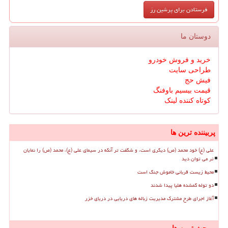
دوستان ما
خرید و فروش خودرو
طراحی سایت
فیش حج
قیمت بیسیم باوفنگ
کوتاه کننده لینک
پربیننده ترین ها
علی (ع) خود محمد (ص) دیگری است، و شگفت تر آنکه در سیمای علی (ع)، محمد (ص) را نمایان
تر می توان دید
محیط زیست قربانی خاموش جنگ است
دو توله گمشده هلیا پیدا شدند
آغاز اجرای طرح مشترک مدیریت زباله های دریایی در دریای خزر