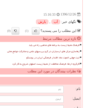
1396/12/26
15:16:33
تگهای خبر:
آب
,
بارش
این مطلب را می پسندید؟
(0)
(1)
تازه ترین مطالب مرتبط
فرهنگ محیط زیست به برنامه های مذهبی راه می یابد
رهاسازی مرال های ارسباران در گرو بررسیهای علمی و مشارکت جوامع محلی
ثبت جهانی الموت نماد اقتدار فرهنگی ایران در یونسکو
کارگروه ارتقاء فرهنگ محافظت از محیط زیست اصفهان شروع به کار کرد
نظرات بینندگان در مورد این مطلب
ن
نام:
ایمیل: