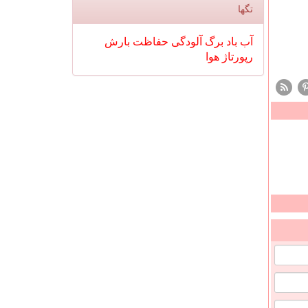
تگها
آب
باد
برگ
آلودگی
حفاظت
بارش
رپورتاژ
هوا