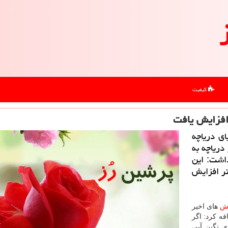
کیفیت
ای دریاچه
 دریاچه به
اظهار داشت: این
 بیش از 40 سانتی متر افزایش
رش
های اخیر
ه كرد: اگر
ی نگین آبی