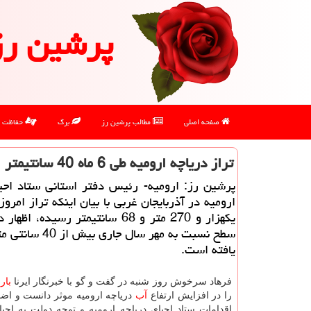
پرشین رز
صفحه اصلی
مطالب پرشین رز
برگ
حفاظت
تراز دریاچه ارومیه طی 6 ماه 40 سانتیمتر افزایش یافت
پرشین رز: ارومیه- رئیس دفتر استانی ستاد احی
ارومیه در آذربایجان غربی با بیان اینكه تراز امروز
یكهزار و 270 متر و 68 سانتیمتر رسیده، 
سطح نسبت به مهر سال جاری
یافته است.
فرهاد سرخوش روز شنبه در گفت و گو با خبرنگار ایرنا
با
را در افزایش ارتفاع
آب
دریاچه ارومیه موثر دانست و اضاف
اقدامات ستاد احیای دریاچه ارومیه و توجه دولت به احیا