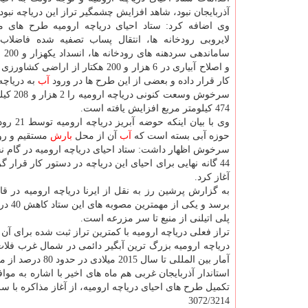
آذربایجان نبود، شاهد افزایش چشمگیر تراز این دریاچه نبودی
وی اضافه كرد: ستاد احیای دریاچه ارومیه طرح های 
لایروبی رودخانه ها، انتقال پساب تصفیه شده فاضلاب 
سامان
و اصلاح آبیاری در 6 هزار و 200 هكتار از اراضی
كار قرار داده و بعضی از این طرح ها در ورود
آب
به دریاچه
474 كیلومتر مربع افزایش یافته است.
حوزه آبی بسته است كه
آب
آن از محل
بارش
مستقیم و ر
سرخوش اظهار داشت: ستاد احیای دریاچه ارومیه در گام نخ
44 گانه نهایی برای احیای این دریاچه در دستور كار قرا
آغاز كرد.
برسد و یكی از مهمترین مصوبه های این ستاد كاهش 40 درصدی مصرف
پلی اتیلنی از منبع تا سر مزرعه است.
تراز فعلی دریاچه ارومیه با كمترین تراز ثبت شده برای آن 64 سانتی متر فاصله دارد و به بیشترین ارتفاع خود در سه سال قبل رسیده است.
آمار بین المللی تا سال 2015 میلادی در حدود 80 درصد از مساحت آن خشك شد.
استاندار آذربایجان غربی هم ماه های اخیر با اشاره به مو
تكمیل طرح های احیای دریاچه ارومیه، از آغاز مذاكره با س
3072/3214