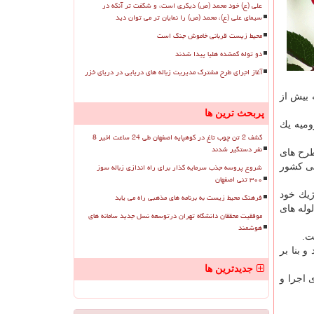
علی (ع) خود محمد (ص) دیگری است، و شگفت تر آنکه در
سیمای علی (ع)، محمد (ص) را نمایان تر می توان دید
محیط زیست قربانی خاموش جنگ است
دو توله گمشده هلیا پیدا شدند
آغاز اجرای طرح مشترک مدیریت زباله های دریایی در دریای خزر
ادامه داد: وسعت دریاچه ارومیه نسبت به 6 ماه گذشته بیش از
پربحث ترین ها
ریاچه ارومیه یك
کشف 2 تن چوب تاغ در کوهپایه اصفهان طی 24 ساعت اخیر 8
نفر دستگیر شدند
طرح های
شروع پروسه جذب سرمایه گذار برای راه اندازی زباله سوز
لی كشور
۳۰۰ تنی اصفهان
ت ظرف مدت 10 سال به تراز اكولوژیك خود
فرهنگ محیط زیست به برنامه های مذهبی راه می یابد
لوله های
موفقیت محققان دانشگاه تهران درتوسعه نسل جدید سامانه های
هوشمند
از به خشك شدن كرد و بنا بر
جدیدترین ها
 اجرا و