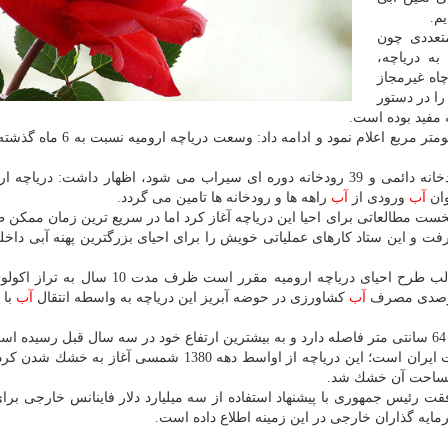
م.
متعددی چون
به دریاچه،
دهی سردهنه های رودخانه ها، انسداد یكهزار و 200 چاه غیرمجاز
 كشاورزی را در دستور
 مفید بوده است.
سرخوش وسعت كنونی دریاچه ارومیه را 2 هزار و 208 كیلومتر مربع اعلام نمود و 
وی با بیان اینكه حوضه آبریز دریاچه ارومیه توسط 21 رودخانه دائمی و 39 رودخانه دوره ای سیراب می شود، اظهار داشت: د
وان
آب
ورودی از
آب
راهه ها و رودخانه ها تامین می گردد.
ست مطالعاتی برای احیا این دریاچه آغاز كرد اما در سریع ترین زمان ممكن 
ر گرفت و این ستاد كارهای عملیاتی خویش را برای احیای بزرگترین پهنه آبی داخ
به گزارش پرشین رز به نقل از ایرنا دریاچه ارومیه در قالب طرح احیای دریاچه ارومیه مقرر اس
آب
كشاورزی در حوضه آبریز این دریاچه به واسطه انتقال
آب
با 
دریاچه ارومیه بزرگ ترین آبگیر دائمی در شمال غرب فلات ایران است؛ این دریاچه از اواسط دهه 1380 شمسی آغ
افقت رئیس جمهوری با پیشنهاد استفاده از سه میلیارد دلار فاینانس خارجی برای
رمایه گذاران خارجی در این زمینه اطلاع داده است.