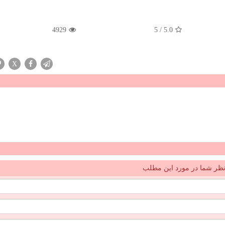
4929
5
/
5.0
X
ظر شما در مورد این مطلب