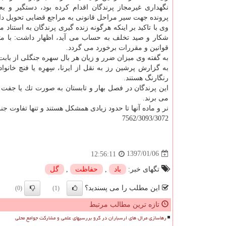
نگهداری غیرمجاز پرندگان اقدام كرده بود، دستگیر و بع
پرونده جهت سیر مراحل قانونی به مراجع قضایی تحویل دا
شكار و صید تخلف به حساب می آید، اظهار داشت: با متخ
قوانین و مقررات برخورد می گردد.
به گفته وی میزان ضرر و زیان هر بال سهره جنگلی از بابت خسارت وار
به گزارش پرشین رز به نقل از ایرنا، سِهرِه یا فنچ خانو
رنگارنگ هستند.
این پرندگان در فصل بهار و تابستان به صورت تك یا جفت
می برند.
نر و ماده آنها تا حدود زیادی همشكل هستند و تنها تفاوت ج
7562/3093/3072
1397/01/06
12:56:11
تگهای خبر:
باد
,
حفاظت
,
گل
این مطلب را می پسندید؟
(0)
(1)
تازه ترین مطالب مرتبط
رهاسازی مرال های ارسباران در گرو بررسیهای علمی و مشارکت جوامع محلی