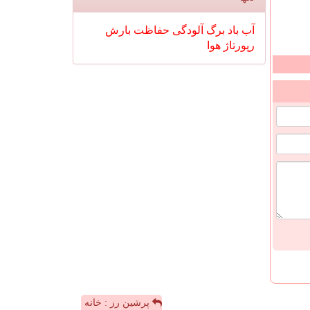
آب
باد
برگ
آلودگی
حفاظت
بارش
رپورتاژ
هوا
پرشین رز : خانه