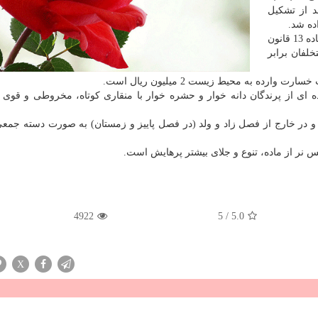
د از تشكیل
ده شد.
وی با تاكید بر اینكه هرگونه زنده گیری پرندگان به استناد ماده 13 قانون
لفان برابر
ده به محیط زیست 2 میلیون ریال است.
اده ای از پرندگان دانه خوار و حشره خوار با منقاری كوتاه، مخروطی و قوی ب
 و در خارج از فصل زاد و ولد (در فصل پاییز و زمستان) به صورت دسته جمع
نس نر از ماده، تنوع و جلای بیشتر پرهایش است.
4922
5
/
5.0
X