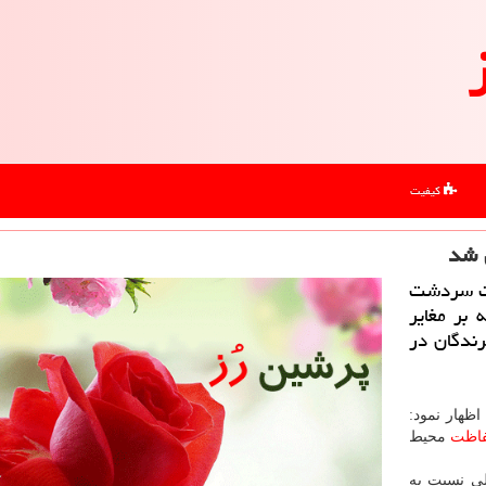
کیفیت
ست سردشت
لی كه بر مغایر
رندگان در
اظهار نمود:
اظت
محیط
لی نسبت به