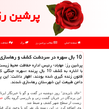
پرشین رز
صفحه اصلی
مطالب پرشین رز
برگ
حفاظت
10 بال سهره در سردشت كشف و رهاسازی شد
پرشین رز: مهاباد- رئیس اداره حفاظت محیط زی
با اشاره به كشف 10 بال پرنده ؛سهره؛ جنگ
قانون زنده گیری شده بودند، اظهار داشت: این پ
دامن طبیعت این شهرستان رهاسازی شدند.
“خالد بایزیدی” روز دوشنبه در گفت و گو با خبرنگار ایرنا 
این پرندگان در جریان گشت زنی و بازرسی گروه یگان
حف
زیست از سطح شهر كشف و ضبط شد.
وی اضافه كرد: در این زمینه یك نفر كه با وجود تذكر قب