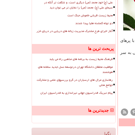
علی (ع) خود محمد (ص) دیگری است، و شگفت تر آنکه در
سیمای علی (ع)، محمد (ص) را نمایان تر می توان دید
محیط زیست قربانی خاموش جنگ است
دو توله گمشده هلیا پیدا شدند
آغاز اجرای طرح مشترک مدیریت زباله های دریایی در دریای خزر
ا پرهای
پربحث ترین ها
ی به سر
فرهنگ محیط زیست به برنامه های مذهبی راه می یابد
موفقیت محققان دانشگاه تهران درتوسعه نسل جدید سامانه های
هوشمند
رهاسازی مرال های ارسباران در گرو بررسیهای علمی و مشارکت
جوامع محلی
پیام تبریک فدراسیون جهانی تیراندازی به فدراسیون ایران
جدیدترین ها
تگها