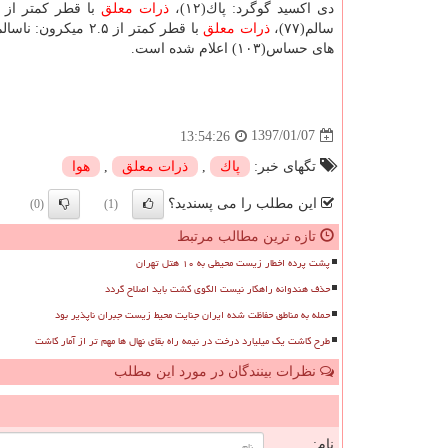
دی اكسید گوگرد: پاك(۱۲)،
ذرات معلق
سالم(۷۷)،
ذرات معلق
با قطر كمتر از ۲.۵ میكرو
های حساس(۱۰۳) اعلام شده است.
1397/01/07
13:54:26
تگهای خبر:
پاك
,
ذرات معلق
,
هوا
این مطلب را می پسندید؟
(0)
(1)
تازه ترین مطالب مرتبط
پشت پرده اخطار زیست محیطی به ۱۰ هتل تهران
حذف هندوانه راهکار نیست الگوی کشت باید اصلاح گردد
حمله به مناطق حفاظت شده ایران جنایت محیط زیست جبران ناپذیر بود
طرح کاشت یک میلیارد درخت در نیمه راه بقای نهال ها مهم تر از آمار کاشت
نظرات بینندگان در مورد این مطلب
ن
نام: