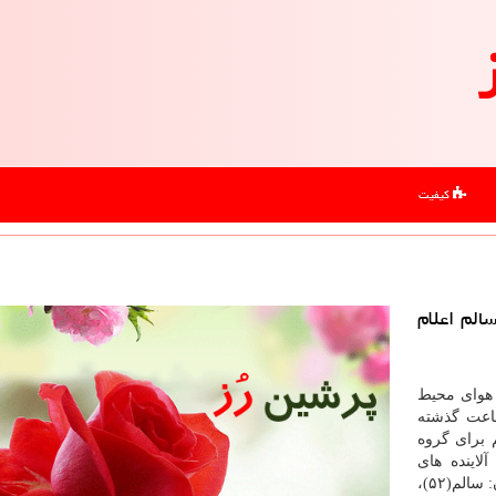
کیفیت
الم اعلام
 هوای محیط
تهران وضعیت كیفی هوای تهران در ۲۴ ساعت گذشته
ضعیت ناسالم برای گروه
لاینده های
منواكسیدكربن: پاك(۳۳)، ازن: پاك(۳۷)، دی اكسید نیتروژن: سالم(۵۲)،