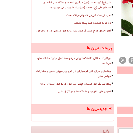
علی (ع) خود محمد (ص) دیگری است، و شگفت تر آنکه در
سیمای علی (ع)، محمد (ص) را نمایان تر می توان دید
محیط زیست قربانی خاموش جنگ است
دو توله گمشده هلیا پیدا شدند
آغاز اجرای طرح مشترک مدیریت زباله های دریایی در دریای خزر
پربحث ترین ها
موفقیت محققان دانشگاه تهران درتوسعه نسل جدید سامانه های
هوشمند
رهاسازی مرال های ارسباران در گرو بررسیهای علمی و مشارکت
جوامع محلی
پیام تبریک فدراسیون جهانی تیراندازی به فدراسیون ایران
آمپول های لاغری در باشگاه ها و مراکز زیبایی
جدیدترین ها
تگها