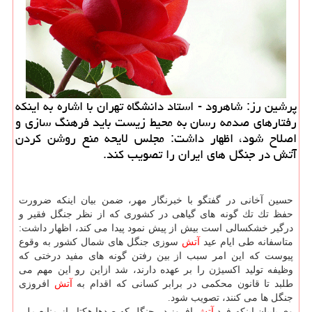
پرشین رز: شاهرود - استاد دانشگاه تهران با اشاره به اینكه
رفتارهای صدمه رسان به محیط زیست باید فرهنگ سازی و
اصلاح شود، اظهار داشت: مجلس لایحه منع روشن كردن
آتش در جنگل های ایران را تصویب كند.
حسین آخانی در گفتگو با خبرنگار مهر، ضمن بیان اینكه ضرورت
حفظ تك تك گونه های گیاهی در كشوری كه از نظر جنگل فقیر و
درگیر خشكسالی است بیش از پیش نمود پیدا می كند، اظهار داشت:
متاسفانه طی ایام عید
آتش
سوزی جنگل های شمال كشور به وقوع
پیوست كه این امر سبب از بین رفتن گونه های مفید درختی كه
وظیفه تولید اكسیژن را بر عهده دارند، شد ازاین رو این مهم می
طلبد تا قانون محكمی در برابر كسانی كه اقدام به
آتش
افروزی
جنگل ها می كنند، تصویب شود.
وی بابیان اینكه فرد
آتش
افروز در جنگل كه صدها هكتار از منابع ملی