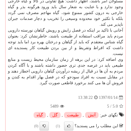
مسئولان امر باشند، اظهار داشت: هیچ تفاوتی در كالا و گیاه خارجی
وجود ندارد و با عنایت به شعار سال باید ورود هرگونه بذر و گیاه
خارجی به درون كشور ممنوع شود، گیاه مهاجم مصرف نمی گردد
بلكه با تكثیر خود محدوده وسیعی را تخریب و دچار صدمات جبران
ناپذیر می كند.
آخانی با تاكید بر اینكه در فصل زایش و رویش گیاهان نورسته دارویی
مردم باید مراقب استفاده از طبیعت باشند، خاطرنشان كرد: بعنوان
گیاه شناس معتقدم كه باید از گیاهان و درختان بهره برد اما باید توجه
داشت كه افراط وتفریط و از بین بردن طبیعت كار پسندیده ای
نیست.
وی اضافه كرد: در این برهه از زمان سازمان محیط زیست و منابع
طبیعی باید در عرصه جدی تری حضور داشته باشند و با آگاه كردن
مردم به آن ها در قبال از ریشه درآوردن گیاهان دارویی اخطار دهند و
در مقابل نسبت به افراد سودجو كه در فصل بهار اقدام به كندن و
فروش آن ها می كنند برخورد قاطعی صورت گیرد.
1397/01/14
13:38:22
5489
5
/
5.0
تگهای خبر:
آتش
,
طبیعت
,
گل
,
گیاه
این مطلب را می پسندید؟
(0)
(1)