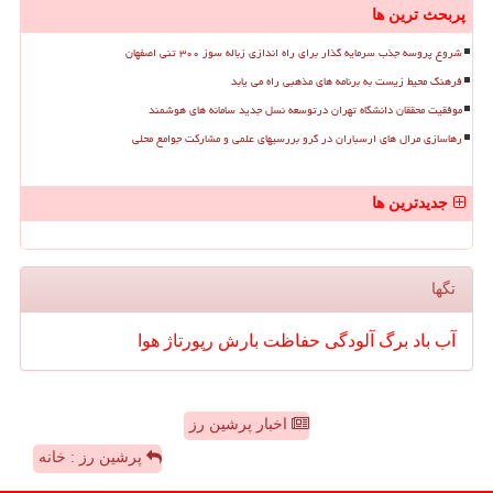
پربحث ترین ها
شروع پروسه جذب سرمایه گذار برای راه اندازی زباله سوز ۳۰۰ تنی اصفهان
فرهنگ محیط زیست به برنامه های مذهبی راه می یابد
موفقیت محققان دانشگاه تهران درتوسعه نسل جدید سامانه های هوشمند
رهاسازی مرال های ارسباران در گرو بررسیهای علمی و مشارکت جوامع محلی
جدیدترین ها
تگها
آب
باد
برگ
آلودگی
حفاظت
بارش
رپورتاژ
هوا
اخبار پرشین رز
پرشین رز : خانه