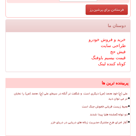
دوستان ما
خرید و فروش خودرو
طراحی سایت
فیش حج
قیمت بیسیم باوفنگ
کوتاه کننده لینک
پربیننده ترین ها
علی (ع) خود محمد (ص) دیگری است، و شگفت تر آنکه در سیمای علی (ع)، محمد (ص) را نمایان
تر می توان دید
محیط زیست قربانی خاموش جنگ است
دو توله گمشده هلیا پیدا شدند
آغاز اجرای طرح مشترک مدیریت زباله های دریایی در دریای خزر