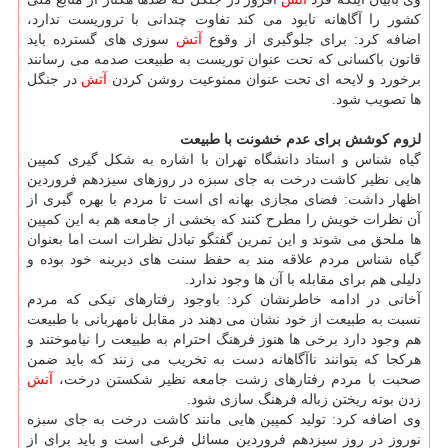
كشور را آگاهانه نابود می كند تفاوت چندانی با تروریست ندارد،
اضافه كرد: برای جلوگیری از وقوع
آتش
سوزی های گسترده باید
قانون باكسانی كه تحت عنوان توریست به طبیعت صدمه می رسانند
برخورد و لایحه ای تحت عنوان ممنوعیت روشن كردن
آتش
در جنگل
ها تصویب شود.
لزوم كوشش برای عدم خشونت با طبیعت
گیاه شناس و استاد دانشگاه تهران با اشاره به شكل گیری كمپین
هایی نظیر كاشت درخت به جای سبزه در روزهای سیزدهم فروردین
اظهار داشت: فضای مجازی بهانه ای است تا مردم با بهره گیری از
آن نظرات خویش را مطرح كنند كه بخشی از جامعه هم به این كمپین
ها ملحق می شوند و این تمرین گفتگو تبادل نظرات است اما بعنوان
گیاه شناس مردم علاقه مند به حفظ سنت های دیرینه خود بوده و
دلیلی هم برای مقابله با آن ها وجود ندارد.
آخانی در ادامه خاطرنشان كرد: باوجود رفتارهای نیكی كه مردم
نسبت به طبیعت از خود نشان می دهند در مقابل نامهربانی با طبیعت
هم وجود دارد برخی ها هنوز فرهنگ احترام به طبیعت را نیاموختند و
هركجا كه بتوانند ناآگاهانه دست به تخریب می زنند كه باید ضمن
صحبت با مردم رفتارهای زشت جامعه نظیر شكستن درخت،
آتش
زدن بوته ریختن زباله فرهنگ سازی شود.
وی اضافه كرد: تولید كمپین هایی مانند كاشت درخت به جای سبزه
نوروز در روز سیزدهم فروردین مسائل فرعی است و باید برای از