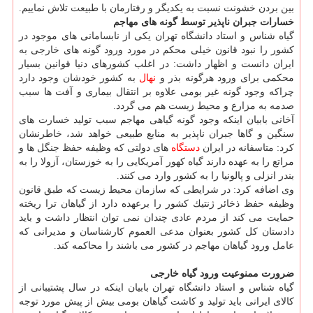
بین بردن خشونت نسبت به یكدیگر و رفتارمان با طبیعت تلاش نماییم.
خسارات جبران ناپذیر توسط گونه های مهاجم
گیاه شناس و استاد دانشگاه تهران یكی از نابسامانی های موجود در
كشور را نبود قانون خیلی محكم در مورد ورود گونه های خارجی به
ایران دانست و اظهار داشت: در اغلب كشورهای دنیا قوانین بسیار
محكمی برای ورود هرگونه بذر و
نهال
به كشور خودشان وجود دارد
چراكه وجود گونه غیر بومی علاوه بر انتقال بیماری و آفت ها سبب
صدمه به مزارع و محیط زیست هم می گردد.
آخانی بابیان اینكه وجود گونه گیاهی مهاجم سبب تولید خسارت های
سنگین و گاها جبران ناپذیر به منابع طبیعی خواهد شد، خاطرنشان
كرد: متاسفانه در ایران
دستگاه
های دولتی كه وظیفه حفظ جنگل ها و
مراتع را به عهده دارند گیاه كهور آمریكایی را به خوزستان، آزولا را به
بندر انزلی و پالونیا را به كشور وارد می كنند.
وی اضافه كرد: در شرایطی كه سازمان محیط زیست كه طبق قانون
وظیفه حفظ ذخائر ژنتیك كشور را برعهده دارد از گیاهان ترا ریخته
حمایت می كند از مردم عادی چندان نمی توان انتظار داشت و باید
دادستان كل كشور بعنوان مدعی العموم كارشناسان و مدیرانی كه
عامل ورود گیاهان مهاجم در كشور می باشند را محاكمه كند.
ضرورت ممنوعیت ورود گیاه خارجی
گیاه شناس و استاد دانشگاه تهران بابیان اینكه در سال پشتیبانی از
كالای ایرانی باید تولید و كاشت گیاهان بومی بیش از پیش مورد توجه