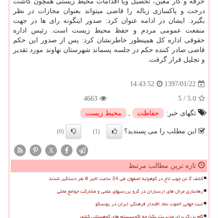
حرفه و كار معین، تحصیل ویا اقدامات محیط زیستی همچون كاشت
درخت و پاكسازی زباله را قاضی میتواند بعنوان مجازات در نظر
بگیرد. ایشان در ادامه عنوان كرد: صدور اینگونه رای ها در جهت
منفعت عمومی مردم و حفظ محیط زیست است. رئیس اداره
حقوقی اداره كل همینطور خاطرنشان كرد: پس از صدور این حكم
قاضی صادر كننده حكم در جلسه پسماند شهرستان نهاوند مورد تقدیر
و تجلیل قرار گرفت.
1397/01/22
14:43:52
4663
5
/
5.0
تگهای خبر:
حفاظت
,
محیط زیست
این مطلب را می پسندید؟
(0)
(1)
X
تازه ترین مطالب مرتبط
کشف 2 تن چوب تاغ در کوهپایه اصفهان طی 24 ساعت اخیر 8 نفر دستگیر شدند
رهاسازی مرال های ارسباران در گرو بررسیهای علمی و مشارکت جوامع محلی
ثبت جهانی الموت نماد اقتدار فرهنگی ایران در یونسکو
گام بزرگ برای مدیریت یکپارچه اکوسیستم های کوهستانی کشور