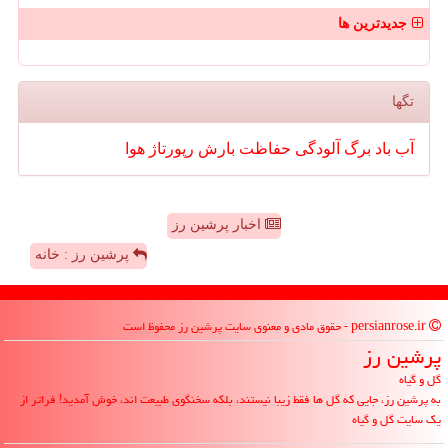
جدیدترین ها
تگها
آب
باد
برگ
آلودگی
حفاظت
بارش
رپورتاژ
هوا
اخبار پرشین رز
پرشین رز : خانه
persianrose.ir - حقوق مادی و معنوی سایت پرشین رز محفوظ است
پرشین رز
گل و گیاه
به پرشین رز، جایی که گل ها فقط زیبا نیستند، بلکه سخنگوی طبیعت اند، خوش آمدید! فراتر از
یک سایت گل و گیاه