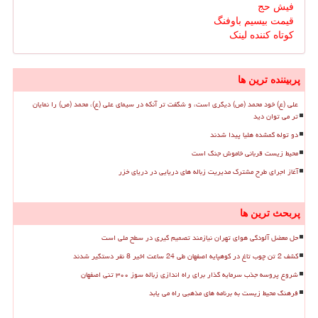
فیش حج
قیمت بیسیم باوفنگ
کوتاه کننده لینک
پربیننده ترین ها
علی (ع) خود محمد (ص) دیگری است، و شگفت تر آنکه در سیمای علی (ع)، محمد (ص) را نمایان
تر می توان دید
دو توله گمشده هلیا پیدا شدند
محیط زیست قربانی خاموش جنگ است
آغاز اجرای طرح مشترک مدیریت زباله های دریایی در دریای خزر
پربحث ترین ها
حل معضل آلودگی هوای تهران نیازمند تصمیم گیری در سطح ملی است
کشف 2 تن چوب تاغ در کوهپایه اصفهان طی 24 ساعت اخیر 8 نفر دستگیر شدند
شروع پروسه جذب سرمایه گذار برای راه اندازی زباله سوز ۳۰۰ تنی اصفهان
فرهنگ محیط زیست به برنامه های مذهبی راه می یابد