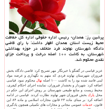
پرشین رز: همدان- رئیس اداره حقوقی اداره كل حفاظت
محیط زیست استان همدان اظهار داشت: با رای قاضی
دادگاه شهرستان نهاوند فرد متخلف در حوزه بهداشتی
شهرستان، به كاشت ۱۰۰ اصله درخت و پرداخت جزای
نقدی محكوم شد.
عزیز قیاسی در گفتگو با خبرنگار مهر تصریح كرد: قاضی دادگاه بخش
فیروزان شهرستان نهاوند فردی كه متهم به نگهداری و عرضه مواد
لبنی فاسد شده بود را به كاشت ۱۰۰ اصله
نهال
محكوم نمود. قیاسی
اضافه كرد: شهردار و بخشدار فیروزان، نماینده اجرای احكام كیفری،
محیط زیست و منابع طبیعی شهرستان بر روش اجرای این حكم در
محل
پارك
بخش فیروزان شهر نهاوند نظارت كردند. قیاسی در ادامه
اضافه كرد: بر مبنای ماده ۲۳ قانون مجازات اسلامی و ماده ۸۴ این
قانون،
خدمات
عمومی مجانی و مجازات های تكمیلی همچون یادگیری