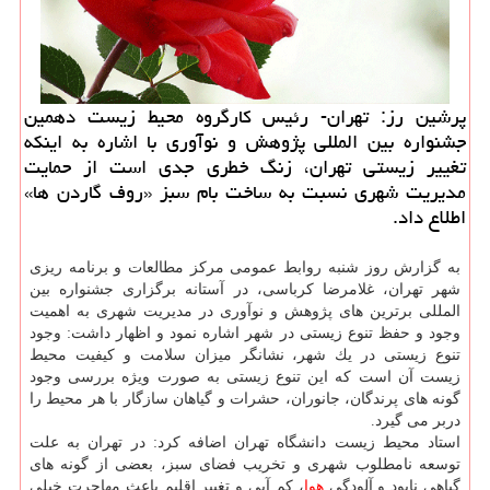
پرشین رز: تهران- رئیس كارگروه محیط زیست دهمین
جشنواره بین المللی پژوهش و نوآوری با اشاره به اینكه
تغییر زیستی تهران، زنگ خطری جدی است از حمایت
مدیریت شهری نسبت به ساخت بام سبز «روف گاردن ها»
اطلاع داد.
به گزارش روز شنبه روابط عمومی مركز مطالعات و برنامه ریزی
شهر تهران، غلامرضا كرباسی، در آستانه برگزاری جشنواره بین
المللی برترین های پژوهش و نوآوری در مدیریت شهری به اهمیت
وجود و حفظ تنوع زیستی در شهر اشاره نمود و اظهار داشت: وجود
تنوع زیستی در یك شهر، نشانگر میزان سلامت و كیفیت محیط
زیست آن است كه این تنوع زیستی به صورت ویژه بررسی وجود
گونه های پرندگان، جانوران، حشرات و گیاهان سازگار با هر محیط را
دربر می گیرد.
استاد محیط زیست دانشگاه تهران اضافه كرد: در تهران به علت
توسعه نامطلوب شهری و تخریب فضای سبز، بعضی از گونه های
گیاهی نابود و آلودگی
هوا
، كم آبی و تغییر اقلیم باعث مهاجرت خیلی