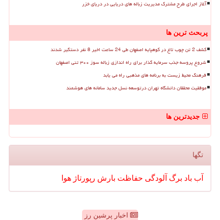
آغاز اجرای طرح مشترک مدیریت زباله های دریایی در دریای خزر
پربحث ترین ها
کشف 2 تن چوب تاغ در کوهپایه اصفهان طی 24 ساعت اخیر 8 نفر دستگیر شدند
شروع پروسه جذب سرمایه گذار برای راه اندازی زباله سوز ۳۰۰ تنی اصفهان
فرهنگ محیط زیست به برنامه های مذهبی راه می یابد
موفقیت محققان دانشگاه تهران درتوسعه نسل جدید سامانه های هوشمند
جدیدترین ها
تگها
آب
باد
برگ
آلودگی
حفاظت
بارش
رپورتاژ
هوا
اخبار پرشین رز