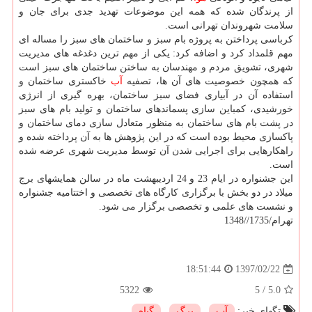
از پرندگان شده كه همه این موضوعات تهدید جدی برای جان و
سلامت شهروندان تهرانی است.
كرباسی پرداختن به پروژه بام سبز و ساختمان های سبز را مساله ای
مهم قلمداد كرد و اضافه كرد: یكی از مهم ترین دغدغه های مدیریت
شهری، تشویق مردم و مهندسان به ساختن ساختمان های سبز است
كه همچون خصوصیت های آن ها، تصفیه
آب
خاكستری ساختمان و
استفاده آن در آبیاری فضای سبز ساختمان، بهره گیری از انرژی
خورشیدی، كمباین سازی پسماندهای ساختمان و تولید بام های سبز
در پشت بام های ساختمان به منظور متعادل سازی دمای ساختمان و
پاكسازی محیط بوده است كه در این پژوهش ها به آن پرداخته شده و
راهكارهایی برای اجرایی شدن آن توسط مدیریت شهری عرضه شده
است.
این جشنواره در ایام 23 و 24 اردیبهشت ماه در سالن همایشهای برج
میلاد در دو بخش با برگزاری كارگاه های تخصصی و اختتامیه جشنواره
و نشست های علمی و تخصصی برگزار می شود.
تهرام/1735//1348
1397/02/22
18:51:44
5322
5
/
5.0
تگهای خبر:
آب
,
برگ
,
گیاه