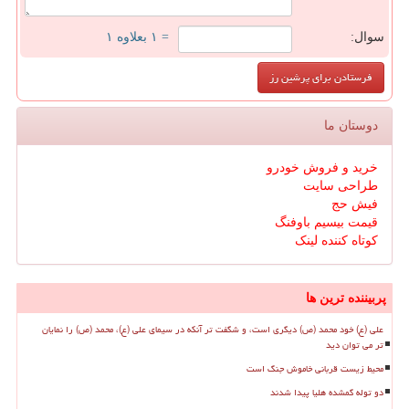
سوال:
= ۱ بعلاوه ۱
دوستان ما
خرید و فروش خودرو
طراحی سایت
فیش حج
قیمت بیسیم باوفنگ
کوتاه کننده لینک
پربیننده ترین ها
علی (ع) خود محمد (ص) دیگری است، و شگفت تر آنکه در سیمای علی (ع)، محمد (ص) را نمایان
تر می توان دید
محیط زیست قربانی خاموش جنگ است
دو توله گمشده هلیا پیدا شدند