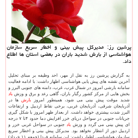
پرشین رز: مدیركل پیش بینی و اخطار سریع سازمان
هواشناسی از بارش شدید باران در بعضی استان ها اطلاع
داد.
به گزارش پرشین رز به نقل از مهر، احد وظیفه بر مبنای تحلیل
آخرین نقشه های پیش یابی هواشناسی اظهار داشت: با ادامه فعالیت
سامانه بارشی امروز در شمال غرب، غرب، دامنه های جنوبی البرز و
بخش هایی از مركز كشور رگبار باران، گاهی رعد و برق و وزش
باد
شدید موقت پیش بینی می شود، همینطور امروز
بارش
ها در
آذربایجان شرقی، آذربایجان غربی، برخی نقاط اردبیل و ارتفاعات
البرز شدت بیشتری خواهد داشت. از بعداز ظهر امروز با شكل گیری
جریانات جنوبی در سواحل دریای خزر افزایش دما حدود ۴تا ۷ درجه
ای پیش بینی می گردد و وزش
باد
جنوبی در سواحل غربی خزر و
اردبیل دور از انتظار نخواهد بود. مدیركل پیش بینی و اخطار سریع
سازمان هواشناسی اظهار داشت: این سامانه فردا (جمعه ۱۱ خرداد)