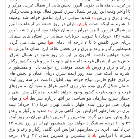
در غرب، دامنه های جنوبی البرز، بخش هایی از شمال غرب، مركز و
تا اواخر وقت این روز در شمال شرق كشور فعال بوده و سبب رگبار،
رعد و برق و وزش
باد
شدید موقتی در این مناطق خواهد شد. وظیفه
با اشاره به اینكه شدت
بارش
باران در روز جمعه در ارتفاعات البرز
در شمال قزوین، البرز، تهران و سمنان خواهد بود، اظهار داشت: روز
شنبه (۱۲ خرداد) با تقویت جریانات شمالی در استان های شمالی
دریای خزر كاهش ۵ تا ۷ درجه ای دمای
هوا
پیش بینی می گردد.
همینطور رگبار و رعد و برق و در بعضی نقاط این استان ها وزش
باد
شدید خواهیم داشت. افزون بر این در روز شنبه در شمال شرق،
بخش هایی از شمال غرب، دامنه های جنوب البرز و غرب كشور رگبار
و رعد و برق و وزش
باد
شدید موقتی رخ خواهد داد. او همینطور با
اشاره به اینكه طی سه روز آینده شرق دریای عمان و بخش های
مركزی خلیج فارس مواج خواهد بود، اظهار داشت: در سه روز آینده
احتمال شكل گیری توده غبار روی كشور عراق و نفوذ آن به مرزهای
غرب و جنوب غرب كشور وجود خواهد داشت. مدیركل پیش بینی و
اخطار سریع سازمان هواشناسی در انتها درباره شرایط
آب
و هوای
تهران طی دو روز آینده اظهار داشت: تهران فردا (۱۱ خرداد) نیمه
ابری در بعدازظهر افزایش ابر، گاهی وزش
باد
شدید و رگبار و رعدو
برق پیش بینی می گردد. بیشترین و كمترین دمای تهران در روز آینده
۳۳ و ۲۰ درجه سانتیگراد خواهد بود. همینطور تهران در روز شنبه ۱۲
خرداد كمی ابری در بعدازظهر افزایش ابر، گاهی رگبار و رعد و برق
همراه با افزایش
باد
با بیشترین و كمترین دمای ۳۲ و ۱۹ درجه