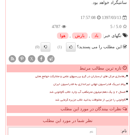
سانتیگراد خواهد بود.
1397/03/13
17:57:08
4787
5
/
5.0
تگهای خبر:
باد
,
بارش
,
هوا
این مطلب را می پسندید؟
(0)
(1)
X
تازه ترین مطالب مرتبط
رهاسازی مرال های ارسباران در گرو بررسیهای علمی و مشارکت جوامع محلی
پیام تبریک فدراسیون جهانی تیراندازی به فدراسیون ایران
امسال ۲ و یک دهم میلیون مترمکعب آب وارد تالاب گاوخونی شد
گاوخونی را جزیی از مخلوقات بدانید تالاب جزیره گرمایی شد
نظرات بینندگان در مورد این مطلب
نظر شما در مورد این مطلب
نام: