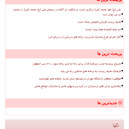
علی (ع) خود محمد (ص) دیگری است، و شگفت تر آنکه در سیمای علی (ع)، محمد (ص) را نمایان
تر می توان دید
محیط زیست قربانی خاموش جنگ است
دو توله گمشده هلیا پیدا شدند
آغاز اجرای طرح مشترک مدیریت زباله های دریایی در دریای خزر
پربحث ترین ها
شروع پروسه جذب سرمایه گذار برای راه اندازی زباله سوز ۳۰۰ تنی اصفهان
فرهنگ محیط زیست به برنامه های مذهبی راه می یابد
موفقیت محققان دانشگاه تهران درتوسعه نسل جدید سامانه های هوشمند
رهاسازی مرال های ارسباران در گرو بررسیهای علمی و مشارکت جوامع محلی
جدیدترین ها
تگها