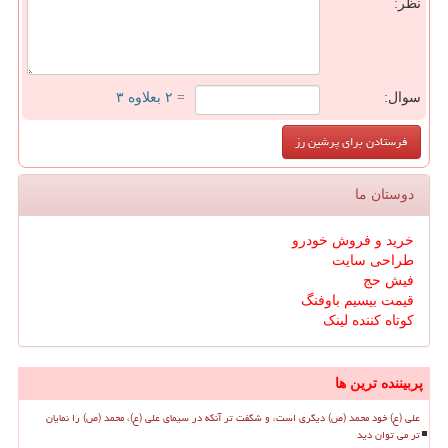
نظر:
سوال:
= ۲ بعلاوه ۳
دوستان ما
خرید و فروش خودرو
طراحی سایت
فیش حج
قیمت بیسیم باوفنگ
کوتاه کننده لینک
پربیننده ترین ها
علی (ع) خود محمد (ص) دیگری است، و شگفت تر آنکه در سیمای علی (ع)، محمد (ص) را نمایان
تر می توان دید