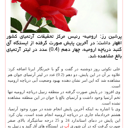
پرشین رز: ارومیه- رئیس مركز تحقیقات آرتمیای كشور
اظهار داشت: در آخرین پایش صورت گرفته از ایستگاه آق
گنبد دریاچه ارومیه، چهار دهم (0.4) عدد در لیتر آرتمیای
بالغ مشاهده شد.
علی نكوئی روز دوشنبه در گفت و گو با خبرنگار ایرنا اضافه كرد:
علاوه بر آن در این پایش، دو دهم (0.2) عدد در لیتر آرتمیای جوان هم
مشاهده شد كه این امر نشان دهنده بهبود وضعیت آبی دریاچه ارومیه
است.
وی افزود: در پایش صورت گرفته در منطقه زنبیل دریاچه ارومیه تنها
تخم آرتمیا وجود داشت و آرتمیای بالغ یا جوان در این منطقه مشاهده
نشده است.
وی با اشاره به اینكه آخرین پایش انجام شده در مورد وجود آرتمیا،
هشتم خردادماه جاری در دریاچه ارومیه انجام شده است، بیان كرد:
این پایش در دمای استاندارد 24 و 25 درجه سانتیگراد بالای صفر
صورت گرفت كه در آن شوری
آب
در ایستگاه های آق گنبد و زنبیل به