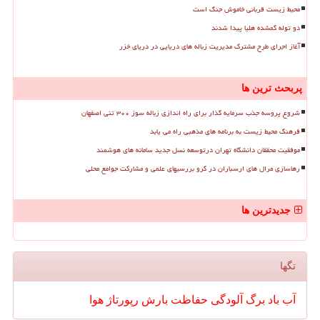
محیط زیست قربانی خاموش جنگ است
دو توله گمشده هلیا پیدا شدند
آغاز اجرای طرح مشترک مدیریت زباله های دریایی در دریای خزر
پربحث ترین ها
شروع پروسه جذب سرمایه گذار برای راه اندازی زباله سوز ۳۰۰ تنی اصفهان
فرهنگ محیط زیست به برنامه های مذهبی راه می یابد
موفقیت محققان دانشگاه تهران درتوسعه نسل جدید سامانه های هوشمند
رهاسازی مرال های ارسباران در گرو بررسیهای علمی و مشارکت جوامع محلی
جدیدترین ها
تگها
آب
باد
برگ
آلودگی
حفاظت
بارش
رپورتاژ
هوا