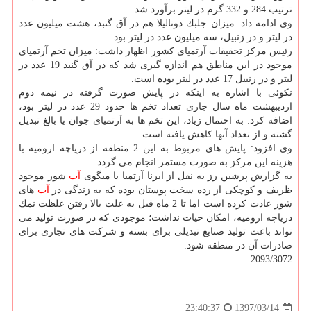
ترتیب 284 و 332 گرم در لیتر برآورد شد.
وی ادامه داد: میزان جلبك دونالیلا هم در آق گنبد، هشت میلیون عدد
در لیتر و در زنبیل، سه میلیون عدد در لیتر بود.
رئیس مركز تحقیقات آرتمیای كشور اظهار داشت: میزان تخم آرتمیای
موجود در این مناطق هم اندازه گیری شد كه در آق گنبد 19 عدد در
لیتر و در زنبیل 17 عدد در لیتر بوده است.
نكوئی با اشاره به اینكه در پایش صورت گرفته در نیمه دوم
اردیبهشت ماه سال جاری تعداد تخم ها حدود 29 عدد در لیتر بود،
اضافه كرد: به احتمال زیاد، این تخم ها به آرتمیای جوان یا بالغ تبدیل
گشته و از تعداد آنها كاهش یافته است.
وی افزود: پایش های مربوط به این 2 منطقه از دریاچه ارومیه با
هزینه این مركز به صورت مستمر انجام می گردد.
به گزارش پرشین رز به نقل از ایرنا آرتمیا یا میگوی
آب
شور موجود
ظریف و كوچكی از رده سخت پوستان بوده كه به زندگی در
آب
های
شور عادت كرده است اما تا 2 ماه قبل به علت بالا رفتن غلظت نمك
دریاچه ارومیه، امكان حیات نداشت؛ موجودی كه در صورت تولید می
تواند باعث تولید صنایع تبدیلی برای بسته و شركت های تجاری برای
صادرات آن در منطقه شود.
2093/3072
1397/03/14
23:40:37