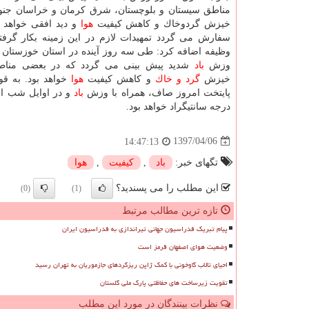
مناطق سیستان و بلوچستان، شرق كرمان و خراسان جنوب
خیزش گردوخاك و كاهش كیفیت
هوا
و دید افقی خواهد بو
سفارش می گردد تمهیدات لازم در این زمینه بكار گرفت
وظیفه اضافه كرد: طی سه روز آینده در استان خوزستان 
وزش
باد
شدید پیش بینی می گردد كه در بعضی مناطق
خیزش
گرد و خاك
و كاهش كیفیت
هوا
خواهد بود. به ق
پایتخت امروز صاف، همراه با وزش
باد
و در اوایل شب ا
درجه سانتیگراد خواهد بود.
1397/04/06
14:47:13
تگهای خبر:
باد
,
كیفیت
,
هوا
این مطلب را می پسندید؟
(0)
(1)
تازه ترین مطالب مرتبط
پیام تبریک فدراسیون جهانی تیراندازی به فدراسیون ایران
وضعیت هوای اصفهان قرمز است
احیای تالاب گاوخونی با کمک ژاپن ریزگردهای جازموریان به تهران رسید
تقویت زیرساخت های حفاظتی پارک ملی گلستان
نظرات بینندگان در مورد این مطلب