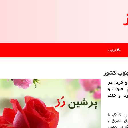
کیفیت
جنوب كشور
و فردا در
، جنوب و
د و خاك
 گفتگو با
رق، شرق و
ه در بعضی