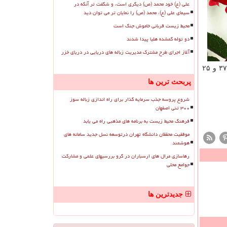
علی (ع) خود محمد (ص) دیگری است، و شگفت تر آنکه در
سیمای علی (ع)، محمد (ص) را نمایان تر می توان دید
محیط زیست قربانی خاموش جنگ است
دو توله گمشده هلیا پیدا شدند
آغاز اجرای طرح مشترک مدیریت زباله های دریایی در دریای خزر
پیش بینی شده و بیشترین و كمترین دمای هوای پایتخت به ترتیب ۳۷ و ۲۵
پربحث ترین ها
شروع پروسه جذب سرمایه گذار برای راه اندازی زباله سوز
۳۰۰ تنی اصفهان
فرهنگ محیط زیست به برنامه های مذهبی راه می یابد
موفقیت محققان دانشگاه تهران درتوسعه نسل جدید سامانه های
هوشمند
رهاسازی مرال های ارسباران در گرو بررسیهای علمی و مشارکت
جوامع محلی
جدیدترین ها