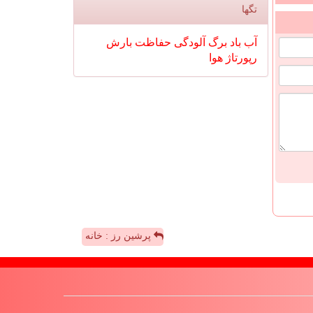
تگها
آب
باد
برگ
آلودگی
حفاظت
بارش
رپورتاژ
هوا
پرشین رز : خانه