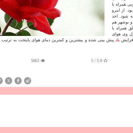
ی همراه با
د. از اینرو
ه شود. احد
و بوشهر هم
 همراه با
ول وی هوای
فزایش
باد
5063
5
/
5.0
X