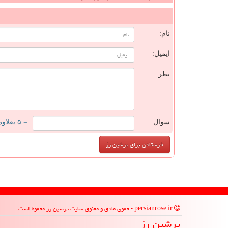
ن
نام:
ایمیل:
نظر:
سوال:
= ۵ بعلاوه ۳
persianrose.ir - حقوق مادی و معنوی سایت پرشین رز محفوظ است
پرشین رز