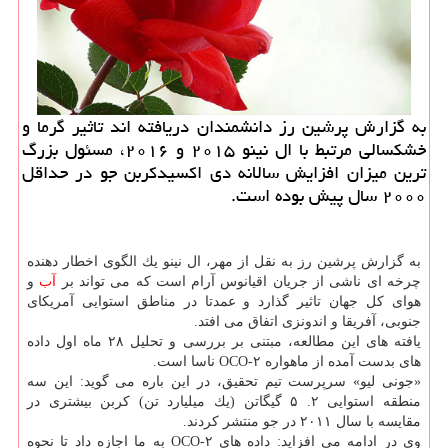
به گزارش پرشین رز دانشمندان دریافته اند تاثیر گرما و
خشكسالی مرتبط با ال نینو ۲۰۱۵ و ۲۰۱۶، مسئول بزرگ
ترین میزان افزایش سالانه دی اكسیدكربن جو در حداقل
۲۰۰۰ سال پیش بوده است.
به گزارش پرشین رز به نقل از مهر، ال نینو یك الگوی اخطار دهنده
چرخه ای ناشی از جریان اقیانوس آرام است كه می تواند بر
آب
و
هوای كل جهان تاثیر گذارد و عمدتا در مناطق استوایی آمریكای
جنوبی، آفریقا و اندونزی اتفاق می افتد.
یافته های این مطالعه، مبتنی بر بررسی و تحلیل ۲۸ ماه اول داده
های بدست آمده از ماهواره OCO-۲ ناسا است.
«جونی لیو» سرپرست تیم تحقیق، در این باره می گوید: این سه
منطقه استوایی ۲. ۵ گیگاتن (یك میلیارد تن) كربن بیشتری در
مقایسه با سال ۲۰۱۱ در جو منتشر كردند.
وی در ادامه می افزاید: داده های OCO-۲ به ما اجازه داد تا نحوه