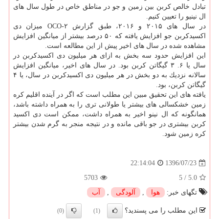
تبادل خالص كربن بین زمین و جو در مناطق خاص در طول سال های
ال نینیو را تعیین كنیم.
در سال های ۲۰۱۵ و ۲۰۱۶، طبق گزارش OCO-۲ میزان دی
اكسیدكربن جو افزایش یافته كه ۵۰ درصد بیشتر از میانگین افزایش
مشاهده شده در سال های اخیر پیش از این مطالعه است.
این افزایش حدود سه بخش به ازای هر میلیون دی اكسیدكربن در
سال یا ۶. ۳ گیگاتن كربن بود. در سال های اخیر، میانگین افزایش
سالانه نزدیك به دو بخش در هر میلیون دی اكسیدكربن در سال، یا ۴
گیگاتن كربن، بود.
یافته های این تحقیق مبین این مطلب است كه اگر در آینده اقلیم كره
زمین خشكسالی های بیشتر یا طولانی تری را به همراه داشته باشد،
همانگونه كه ال نینو اخیر به همراه داشت، ممكن است دی اكسید
كربن بیشتری در جو باقی مانده و در نتیجه منجر به گرم شدن بیشتر
كره زمین شود.
1396/07/23
22:14:04
5703
5
/
5.0
تگهای خبر:
هوا
,
آلودگی
,
آب
این مطلب را می پسندید؟
(0)
(1)