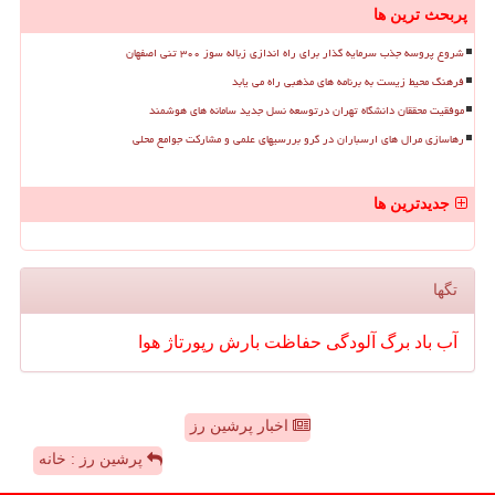
پربحث ترین ها
شروع پروسه جذب سرمایه گذار برای راه اندازی زباله سوز ۳۰۰ تنی اصفهان
فرهنگ محیط زیست به برنامه های مذهبی راه می یابد
موفقیت محققان دانشگاه تهران درتوسعه نسل جدید سامانه های هوشمند
رهاسازی مرال های ارسباران در گرو بررسیهای علمی و مشارکت جوامع محلی
جدیدترین ها
تگها
آب
باد
برگ
آلودگی
حفاظت
بارش
رپورتاژ
هوا
اخبار پرشین رز
پرشین رز : خانه