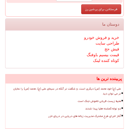
دوستان ما
خرید و فروش خودرو
طراحی سایت
فیش حج
قیمت بیسیم باوفنگ
کوتاه کننده لینک
پربیننده ترین ها
علی (ع) خود محمد (ص) دیگری است، و شگفت تر آنکه در سیمای علی (ع)، محمد (ص) را نمایان
تر می توان دید
محیط زیست قربانی خاموش جنگ است
دو توله گمشده هلیا پیدا شدند
آغاز اجرای طرح مشترک مدیریت زباله های دریایی در دریای خزر