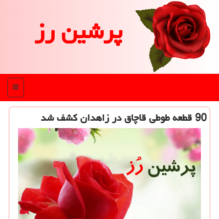
پرشین رز
منو
90 قطعه طوطی قاچاق در زاهدان كشف شد