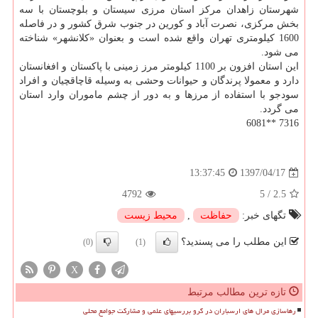
شهرستان زاهدان مركز استان مرزی سیستان و بلوچستان با سه
بخش مركزی، نصرت آباد و كورین در جنوب شرق كشور و در فاصله
1600 كیلومتری تهران واقع شده است و بعنوان «كلانشهر» شناخته
می شود.
این استان افزون بر 1100 كیلومتر مرز زمینی با پاكستان و افغانستان
دارد و معمولا پرندگان و حیوانات وحشی به وسیله قاچاقچیان و افراد
سودجو با استفاده از مرزها و به دور از چشم ماموران وارد استان
می گردد.
7316 **6081
1397/04/17
13:37:45
4792
5
/
2.5
تگهای خبر:
حفاظت
,
محیط زیست
این مطلب را می پسندید؟
(0)
(1)
X
تازه ترین مطالب مرتبط
رهاسازی مرال های ارسباران در گرو بررسیهای علمی و مشارکت جوامع محلی