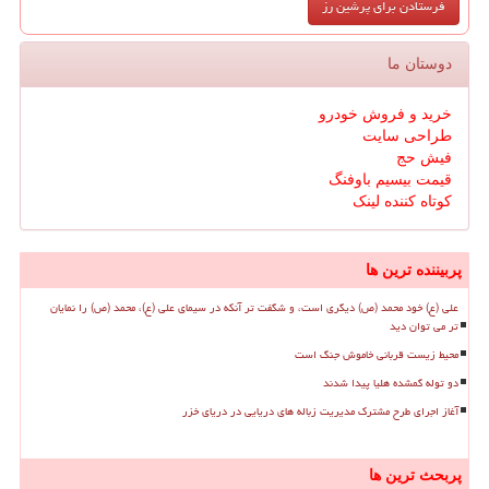
دوستان ما
خرید و فروش خودرو
طراحی سایت
فیش حج
قیمت بیسیم باوفنگ
کوتاه کننده لینک
پربیننده ترین ها
علی (ع) خود محمد (ص) دیگری است، و شگفت تر آنکه در سیمای علی (ع)، محمد (ص) را نمایان
تر می توان دید
محیط زیست قربانی خاموش جنگ است
دو توله گمشده هلیا پیدا شدند
آغاز اجرای طرح مشترک مدیریت زباله های دریایی در دریای خزر
پربحث ترین ها