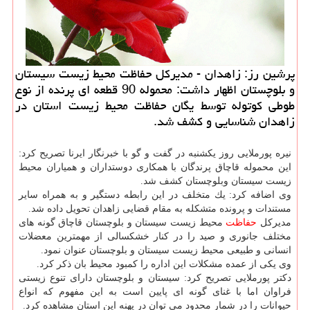
پرشین رز: زاهدان - مدیركل حفاظت محیط زیست سیستان
و بلوچستان اظهار داشت: محموله 90 قطعه ای پرنده از نوع
طوطی كوتوله توسط یگان حفاظت محیط زیست استان در
زاهدان شناسایی و كشف شد.
نیره پورملایی روز یكشنبه در گفت و گو با خبرنگار ایرنا تصریح كرد:
این محموله قاچاق پرندگان با همكاری دوستداران و همیاران محیط
زیست سیستان وبلوچستان كشف شد.
وی اضافه كرد: یك متخلف در این رابطه دستگیر و به همراه سایر
مستندات و پرونده متشكله به مقام قضایی زاهدان تحویل داده شد.
مدیركل
حفاظت
محیط زیست سیستان و بلوچستان قاچاق گونه های
مختلف جانوری و صید را در كنار خشكسالی از مهمترین معضلات
انسانی و طبیعی محیط زیست سیستان و بلوچستان عنوان نمود.
وی یكی از عمده مشكلات این اداره را كمبود محیط بان ذكر كرد.
دكتر پورملایی تصریح كرد: سیستان و بلوچستان دارای تنوع زیستی
فراوان اما با غنای گونه ای پایین است به این مفهوم كه انواع
حیوانات را در شمار محدود می توان در پهنه این استان مشاهده كرد.