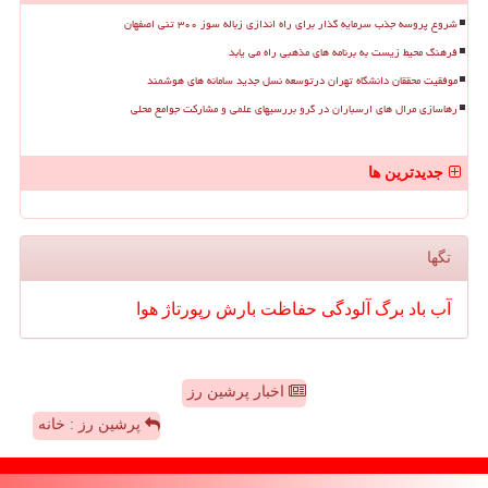
شروع پروسه جذب سرمایه گذار برای راه اندازی زباله سوز ۳۰۰ تنی اصفهان
فرهنگ محیط زیست به برنامه های مذهبی راه می یابد
موفقیت محققان دانشگاه تهران درتوسعه نسل جدید سامانه های هوشمند
رهاسازی مرال های ارسباران در گرو بررسیهای علمی و مشارکت جوامع محلی
جدیدترین ها
تگها
آب
باد
برگ
آلودگی
حفاظت
بارش
رپورتاژ
هوا
اخبار پرشین رز
پرشین رز : خانه