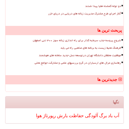
دو توله گمشده هلیا پیدا شدند
آغاز اجرای طرح مشترک مدیریت زباله های دریایی در دریای خزر
پربحث ترین ها
شروع پروسه جذب سرمایه گذار برای راه اندازی زباله سوز ۳۰۰ تنی اصفهان
فرهنگ محیط زیست به برنامه های مذهبی راه می یابد
موفقیت محققان دانشگاه تهران درتوسعه نسل جدید سامانه های هوشمند
رهاسازی مرال های ارسباران در گرو بررسیهای علمی و مشارکت جوامع محلی
جدیدترین ها
تگها
آب
باد
برگ
آلودگی
حفاظت
بارش
رپورتاژ
هوا