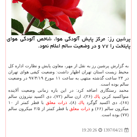
پرشین رز: مركز پایش آلودگی هوا، شاخص آلودگی هوای
پایتخت را ۷۷ و در وضعیت سالم اعلام نمود.
به گزارش پرشین رز به نقل از مهر، معاون پایش و نظارت اداره كل
محیط زیست استان تهران اظهار داشت: وضعیت كیفی هوای تهران
در ۲۴ ساعت گذشته منتهی به ساعت ۱۱ مورخ ۹۷/۴/۱۹ در وضعیت
سالم بوده است.
محمد رستگاری اضافه كرد: در این بازه زمانی وضعیت آلاینده
منواكسید كربن
پاك
(۲۶)، ازن سالم (۷۲)، دی اكسید نیتروژن سالم
(۶۸)، دی اكسید گوگرد
پاك
(۸)،
ذرات معلق
با قطر كمتر از ۱۰
میكرون سالم (۶۶) و
ذرات معلق
با قطر كمتر از ۲/۵ میكرون سالم
(۷۷) بوده است.
1397/04/21
19:20:26