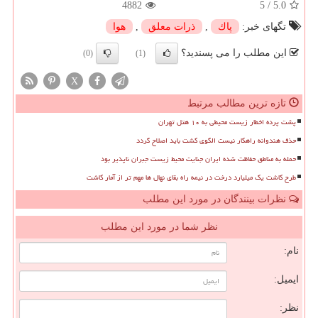
4882
5
/
5.0
تگهای خبر:
پاك
,
ذرات معلق
,
هوا
این مطلب را می پسندید؟
(0)
(1)
X
تازه ترین مطالب مرتبط
پشت پرده اخطار زیست محیطی به ۱۰ هتل تهران
حذف هندوانه راهکار نیست الگوی کشت باید اصلاح گردد
حمله به مناطق حفاظت شده ایران جنایت محیط زیست جبران ناپذیر بود
طرح کاشت یک میلیارد درخت در نیمه راه بقای نهال ها مهم تر از آمار کاشت
نظرات بینندگان در مورد این مطلب
نظر شما در مورد این مطلب
نام:
ایمیل:
نظر: