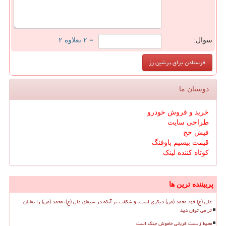
سوال:
= ۲ بعلاوه ۲
دوستان ما
خرید و فروش خودرو
طراحی سایت
فیش حج
قیمت بیسیم باوفنگ
کوتاه کننده لینک
پربیننده ترین ها
علی (ع) خود محمد (ص) دیگری است، و شگفت تر آنکه در سیمای علی (ع)، محمد (ص) را نمایان
تر می توان دید
محیط زیست قربانی خاموش جنگ است