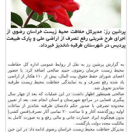
پرشین رز: مدیركل حفاظت محیط زیست خراسان رضوی از
اجرای طرح ضربتی رفع تصرف از اراضی ملی و پارك طبیعت
پردیس در شهرستان طرقبه شاندیز خبرداد.
به گزارش پرشین رز به نقل از روابط عمومی اداره كل حفاظت
محیط زیست خرسان رضوی، حمید صالحی اضافه كرد: با حضور
اعضای شورای حفظ حقوق بیت المال، بیش از ۱۱۰ هكتار از اراضی
یاد شده رفع تصرف و به نمایندگی حفاظت محیط زیست طرقبه
شاندیز تحویل شد.
صالحی همینطور اظهار داشت: در این عملیات كه بعد از چهار سال
پیگیری قضایی در مراجع شهرستان و استان انجام شد، بعد از تعیین
محدوده تصرفی با صدور حكم دادستان طرقبه شاندیز از ساعات
اولیه روزگذشته آغاز و تا ساعت ۲۰ تمامی آثار تصرف(فنس كشی)
بدون هیچگونه ایراد خسارت جانی و مالی رفع و به صورت كامل به
مالكیت مجدد دولت بازگشت.
مدیركل حفاظت محیط زیست خراسان رضوی ادامه داد: در این حین