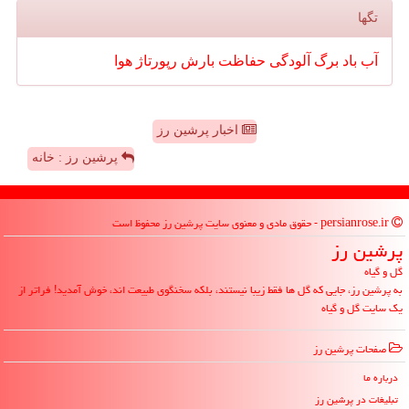
تگها
آب
باد
برگ
آلودگی
حفاظت
بارش
رپورتاژ
هوا
اخبار پرشین رز
پرشین رز : خانه
persianrose.ir - حقوق مادی و معنوی سایت پرشین رز محفوظ است
پرشین رز
گل و گیاه
به پرشین رز، جایی که گل ها فقط زیبا نیستند، بلکه سخنگوی طبیعت اند، خوش آمدید! فراتر از
یک سایت گل و گیاه
صفحات پرشین رز
درباره ما
تبلیغات در پرشین رز