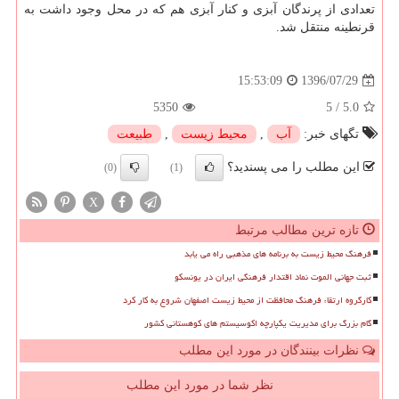
تعدادی از پرندگان آبزی و كنار آبزی هم كه در محل وجود داشت به
قرنطینه منتقل شد.
1396/07/29
15:53:09
5350
5
/
5.0
تگهای خبر:
آب
,
محیط زیست
,
طبیعت
این مطلب را می پسندید؟
(0)
(1)
X
تازه ترین مطالب مرتبط
فرهنگ محیط زیست به برنامه های مذهبی راه می یابد
ثبت جهانی الموت نماد اقتدار فرهنگی ایران در یونسکو
کارگروه ارتقاء فرهنگ محافظت از محیط زیست اصفهان شروع به کار کرد
گام بزرگ برای مدیریت یکپارچه اکوسیستم های کوهستانی کشور
نظرات بینندگان در مورد این مطلب
نظر شما در مورد این مطلب