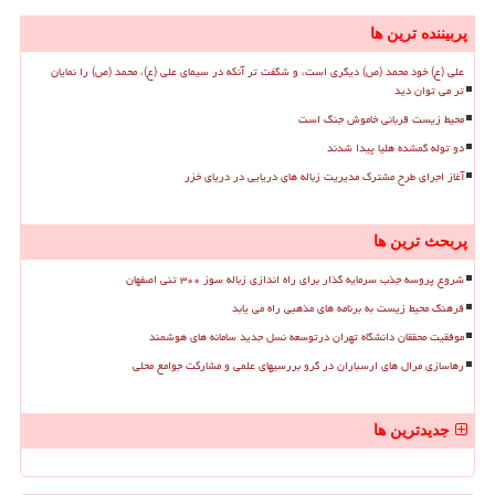
پربیننده ترین ها
علی (ع) خود محمد (ص) دیگری است، و شگفت تر آنکه در سیمای علی (ع)، محمد (ص) را نمایان
تر می توان دید
محیط زیست قربانی خاموش جنگ است
دو توله گمشده هلیا پیدا شدند
آغاز اجرای طرح مشترک مدیریت زباله های دریایی در دریای خزر
پربحث ترین ها
شروع پروسه جذب سرمایه گذار برای راه اندازی زباله سوز ۳۰۰ تنی اصفهان
فرهنگ محیط زیست به برنامه های مذهبی راه می یابد
موفقیت محققان دانشگاه تهران درتوسعه نسل جدید سامانه های هوشمند
رهاسازی مرال های ارسباران در گرو بررسیهای علمی و مشارکت جوامع محلی
جدیدترین ها