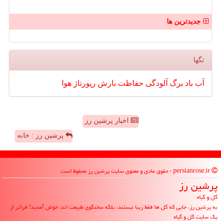
جدیدترین ها
تگها
آب
باد
برگ
آلودگی
حفاظت
بارش
رپورتاژ
هوا
اخبار پرشین رز
پرشین رز : خانه
persianrose.ir - حقوق مادی و معنوی سایت پرشین رز محفوظ است
پرشین رز
گل و گیاه
به پرشین رز، جایی که گل ها فقط زیبا نیستند، بلکه سخنگوی طبیعت اند، خوش آمدید! فراتر از
یک سایت گل و گیاه