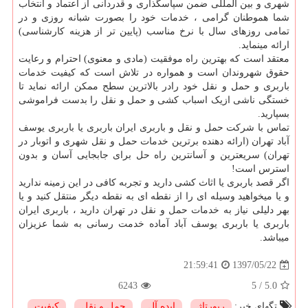
شهری و بین المللی ضمن سپاسگذاری و قدردانی از اعتماد و انتخاب
شما هموطنان گرامی ، خدمات خود را بصورت شبانه روزی و در
تمامی روزهای سال با نرخ مناسب (پایین تر از هزینه کارشناسی)
ارائه مینماید.
معتقد است که بهترین راه موفقیت (مادی و معنوی) احترام و رعایت
حقوق شهروندان است و همواره در تلاش است که کیفیت خدمات
باربری و حمل و نقل خود رادر بالاترین سطح ممکن ارائه نماید تا
خستگی ناشی ازیک اسباب کشی و حمل و نقل را بدست فراموشی
بسپارید.
تماس با شرکت حمل و نقل و باربری ایران باربری یا باربری یوسف
آباد تهران (ارائه دهنده برترین خدمات حمل و نقل شهری و اتوبار در
تهران) سریعترین و آسانترین راه حل برای جابجایی آسان و بدون
استرس است
!
اگر قصد باربری یا اثاث کشی دارید و تجربه کافی در این زمینه ندارید
و یا میخواهید وسیله ای را از نقطه ای به نقطه دیگر منتقل کنید و یا
بهر دلیلی نیاز به خدمات حمل و نقل در تهران دارید ، باربری ایران
باربری یا باربری یوسف آباد آماده خدمت رسانی به شما عزیزان
میباشد.
1397/05/22
21:59:41
6243
5
/
5.0
تگهای خبر:
رپورتاژ
,
ایده آل
,
حمل و نقل
,
كیفیت