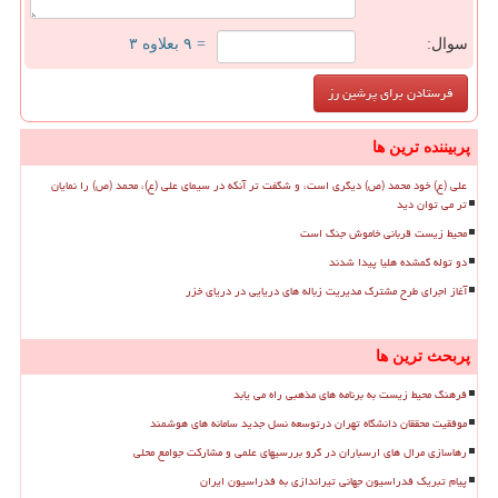
سوال:
= ۹ بعلاوه ۳
پربیننده ترین ها
علی (ع) خود محمد (ص) دیگری است، و شگفت تر آنکه در سیمای علی (ع)، محمد (ص) را نمایان
تر می توان دید
محیط زیست قربانی خاموش جنگ است
دو توله گمشده هلیا پیدا شدند
آغاز اجرای طرح مشترک مدیریت زباله های دریایی در دریای خزر
پربحث ترین ها
فرهنگ محیط زیست به برنامه های مذهبی راه می یابد
موفقیت محققان دانشگاه تهران درتوسعه نسل جدید سامانه های هوشمند
رهاسازی مرال های ارسباران در گرو بررسیهای علمی و مشارکت جوامع محلی
پیام تبریک فدراسیون جهانی تیراندازی به فدراسیون ایران