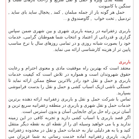
سنگین با کامیونت
حمل هر گونه بار از جمله مبلمان , کمد , یخچال ساید بای ساید ,
تردمیل , تخت خواب , گاوصندوق و
…
باربری زعفرانیه در زمینه باربری شهری و بین شهری ضمن سپاس
گزاری و قدردانی از اعتماد و انتخاب شما هموطنان گرامی، خدمات
خود را بصورت شبانه روزی و در تمامی روزهای سال با نرخ مناسب
پایین تر از هزینه کارشناسی ارائه می نماید.
باربری
معتقد است که بهترین راه موفقیت مادی و معنوی احترام و رعایت
حقوق شهروندان است و همواره در تلاش است که کیفیت خدمات
باربری و حمل و نقل خود رادر بالاترین سطح ممکن ارائه نماید تا
خستگی ناشی ازیک اسباب کشی و حمل و نقل را بدست فراموشی
بسپارید.
تماس با شرکت حمل و نقل و باربری زعفرانیه ارائه دهنده برترین
خدمات حمل و نقل شهری و باربری در منطقه زعفرانیه سریع ترین و
آسان ترین راه حل برای جابجایی آسان و بدون استرس است.
اگر قصد باربری یا اسباب کشی دارید و تجربه کافی در این زمینه
ندارید و یا می خواهید وسیله ای را از نقطه ای به نقطه دیگر منتقل
کنید و یا به هر دلیلی نیاز به خدمات حمل و نقل در محدوده زعفرانیه
دارید، باربری زعفرانیه آماده خدمت رسانی به شما عزیزان می