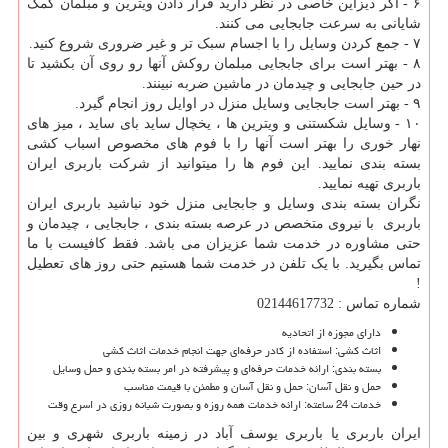
۶ - اگر دیزاین خاصی در نظر دارید قرار دادن ویترین و مبلمان کمک
شایانی به سرعت جابجایی می کنند.
۷ - جمع کردن وسایل را با اجسام سبک تر و غیر ضروری شروع کنید.
۸ - بهتر است برای جابجایی مبلمان روکش آنها رو روی آن بکشید تا
در حین جابجایی و چیدمان در ماشین ضربه نبینند.
۹ - بهتر است جابجایی وسایل منزل در اوایل روز انجام گیرد.
۱۰ - وسایل شکستنی و ویترین ها ، یخچال ساید بای ساید ، میز های
نهار خوری را بهتر است آنها را با فوم های مخصوص اسباب کشی
بسته بندی نمایید. این فوم ها را میتوانید از شرکت باربری ایران
باربری تهیه نمایید.
نگران بسته بندی وسایل و جابجایی منزل خود نباشید باربری ایران
باربری با نیروی متخصص در عرصه بسته بندی ، جابجایی ، چیدمان و
حتی مشاوره در خدمت شما عزیزان می باشد. فقط کافیست با ما
تماس بگیرید. با یک تلفن در خدمت شما هستیم حتی روز های تعطیل
!
شماره تماس : 02144617732
دارای مجوزه از اتحادیه
اثاث کشی: استفاده از کادر حرفه‌ای جهت انجام خدمات اثاث کشی
بسته بندی: ارائه‌ خدمات حرفه‌ای و پیشرفته در امر بسته ‌بندی و حمل وسایل
حمل و نقل آسان: حمل و نقل آسان و مطمئن با قیمت مناسب
خدمات 24 ساعته: ارائه‌ خدمات همه روزه و بصورت شبانه‌ روزی در اسرع وقت
ایران باربری یا باربری یوسف آباد در زمینه باربری شهری و بین