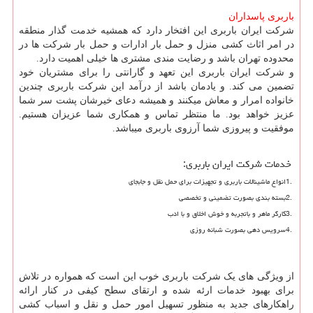
باربری پاسداران
شرکت ایران باربری این افتخار دارد که همشیه خدمت گذار منطقه
در امر اثاث کشی منزل و حمل بار ادارات و حمل بار شرکت ها در
محدوده تهران باشد و رضایت مندی مشتری ها خیلی اهمیت دارد
.
و شرکت ایران باربری این تعهد و گارانتی را برای مشتریان خود
تضمین می کند. و یادمان باشد از درآمد این شرکت باربری چندین
خانواده امرار و معاش میکنند و همیشه دعای خیرشان پشت سر شما
عزیز خواهد بود. ما منتظر تماس و همکاری شما عزیزان هستیم.
موفقیت و پیروزی شما آرزوی باربری میباشد.
خدمات شرکت ایران باربری
:
1.
انواع ماشینالات باربری و تجهیزات برای حمل نقل و جابجای
2.
بسته بندی بصورت تضمینی و تخصصی
3.
کارگر ماهر و باتجربه و خوش اخلاق و با ادب
4.
سرویس دهی بصورت شبانه روزی
از ویژگی های یک شرکت باربری خوب این است که همواره در تلاش
برای بهبود خدمات ارئه شده و ارتقای سطح کیفی در کنار ارائه
راهکارهای جدید به منظور تسهیل امور حمل و نقل و اسباب کشی