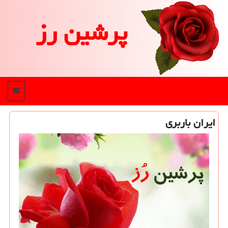
پرشین رز
منو
ایران باربری