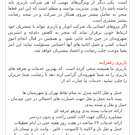
است. یکی دیگر از ویژگی‌های مهمی که هر شرکت باربری باید
داشته باشد دارا بودن مدیریت توانمند و منظم است که این امر قطعا
منجر به تعامل بیشتر نیروی همکار در شرکت و در نتیجه رضایت
بیشتر مشتری است.
اگر نیروهای انسانی یک شرکت اتوبار و باربری بتواند با مشتریان خود
ارتباط خوبی برقرار نماید که منجر به کاهش دغدغه و استرس
شهروندان در حین جابه جایی شود و همچنین در قبال انجام امور
اسباب کشی و حمل اثاثیه های آنها احساس مسئولیت نماید؛ این امر
یقینا موجب جلب رضایت و اعتماد مشتریان خواهد شد.
باربری زعفرانیه
باربری ما همیشه سعی کرده است که بهترین خدمات و تعرفه های
باربری را به شما شهروندان گرامی ارئه دهد تا رضایت شما عزیزان
را جلب نمایید. خدمات ما عبارت اند از
:
حمل و نقل اثاثیه منزل به تمام نقاط تهران و شهرستان ها
بیمه نامه حمل و نقل جهت خسارت های احتمالی در حین چیدمان ،
حمل و نقل و بسته بندی
ارائه خدمات بسته بندی ویژهو حرفه ای
مشاوره رایگان جهت اثاث کشی راحت و بدون دردسر
ارائه خدمات ۲۴ ساعته در هفت روز هفته حتی در ایام تعطیلات
حمل و نقل بار و اثاثیه با کامیونت ، خاور ، وانت بار و نیسان بار
بسته بندی ویژه و حمل و نقل سریع و راحت بارهای سبک و