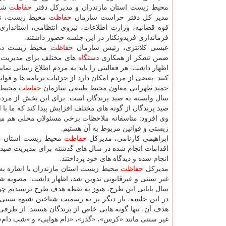
محیط زیست استان مازندران و مدیركل دفتر
حفاظت
شكا
مدیر كل دفتر حراست سازمان
حفاظت
محیط زیست، نما
قوه قضائیه، وزارت اطلاعات، نیروی انتظامی، استانداری 
فرمانداری فریدونكنار در این جلسه حضور داشتند.
عیسی كلانتری، رئیس سازمان
حفاظت
محیط زیست در 
ضمن تشكر از همكاری
دستگاه
های مختلف برای مدیریت صی
اظهار داشت: هر فعالیتی را باید به مردم اطلاع رسانی نماییم
كنند. بعضی از مردم امكان دارد از جزئیات برنامه ها و قو
حمید ظهرابی معاون محیط طبیعی سازمان
حفاظت
محیط ز
سال وابسته به صید پرندگان است. برای این بخش از مرد
صید پرندگان از گونه های مختلف افزایش پیدا كند كه ما با
وی افزود: متاسفانه ملاحظات برخی مسئولان محلی هم مب
زیستی و قوانین مربوط به آن هستیم.
ابراهیمی كارنامی، مدیركل
حفاظت
محیط زیست استان ماز
اقدامات انجام شده در سال های گذشته برای مدیریت صید پ
انجام شده و دیدگاه های خود پرداختند.
مدیركل
حفاظت
غیر سنتی و غیرقانونی تدوین شد، اظهار داشت: مصوبه شور
سال پایانی این طرح، هنوز به نقطه هدف طرح نرسیدیم چ
در این جلسه، بار دیگر بر به رسمیت شناختن شیوه سنتی 
هدف آن، تنها گونه هایی خاص از پرندگان هستند. از طرفی 
غیر سنتی مانند «كرس»، «گذر»، «دام هوایی» و «شب دام»