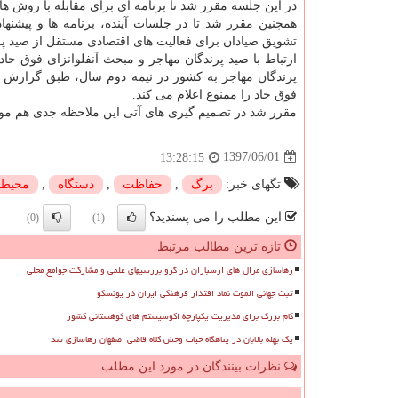
در این جلسه مقرر شد تا برنامه ای برای مقابله با روش
همچنین مقرر شد تا در جلسات آینده، برنامه ها و پیشنه
تشویق صیادان برای فعالیت های اقتصادی مستقل از صید پر
ارتباط با صید پرندگان مهاجر و مبحث آنفلوانزای فوق حا
پرندگان مهاجر به كشور در نیمه دوم سال، طبق گزارش م
فوق حاد را ممنوع اعلام می كند.
مقرر شد در تصمیم گیری های آتی این ملاحظه جدی هم مورد
1397/06/01
13:28:15
تگهای خبر:
برگ
,
حفاظت
,
دستگاه
,
محیط
این مطلب را می پسندید؟
(0)
(1)
تازه ترین مطالب مرتبط
رهاسازی مرال های ارسباران در گرو بررسیهای علمی و مشارکت جوامع محلی
ثبت جهانی الموت نماد اقتدار فرهنگی ایران در یونسکو
گام بزرگ برای مدیریت یکپارچه اکوسیستم های کوهستانی کشور
یک بهله بالابان در پناهگاه حیات وحش کلاه قاضی اصفهان رهاسازی شد
نظرات بینندگان در مورد این مطلب