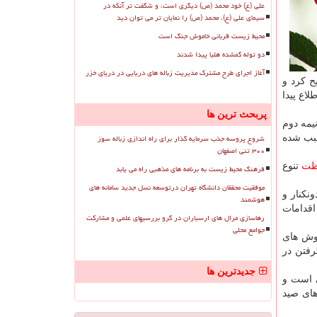
علی (ع) خود محمد (ص) دیگری است، و شگفت تر آنکه در
سیمای علی (ع)، محمد (ص) را نمایان تر می توان دید
محیط زیست قربانی خاموش جنگ است
دو توله گمشده هلیا پیدا شدند
آغاز اجرای طرح مشترک مدیریت زباله های دریایی در دریای خزر
ح كرد و
لاع پیدا
پربحث ترین ها
یمه دوم
شروع پروسه جذب سرمایه گذار برای راه اندازی زباله سوز
سبب شده
۳۰۰ تنی اصفهان
ظت
تنوع
فرهنگ محیط زیست به برنامه های مذهبی راه می یابد
موفقیت محققان دانشگاه تهران درتوسعه نسل جدید سامانه های
نكنار و
هوشمند
اقدامات
رهاسازی مرال های ارسباران در گرو بررسیهای علمی و مشارکت
جوامع محلی
و حذف روش های
رفتن در
جدیدترین ها
ی است و
های صید