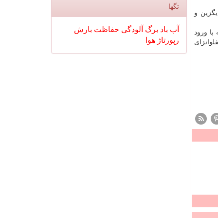
تگها
گزین و
آب
باد
برگ
آلودگی
حفاظت
بارش
با ورود
رپورتاژ
هوا
لوانزای