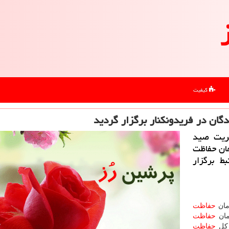
کیفیت
ان در فریدونكنار برگزار گردید
یریت صید
مان حفاظت
ط برگزار
مان
حفاظت
مان
حفاظت
ركل
حفاظت