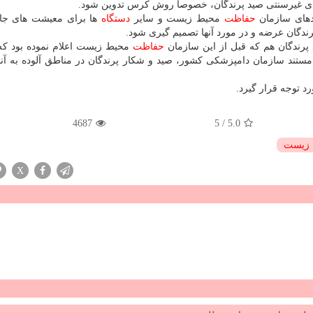
 های غیرسنتی صید پرندگان، خصوصا روش كرس تدوین شود.
ادهای سازمان
حفاظت
محیط زیست و سایر
دستگاه
ها برای معیشت های جای
ندگان عرضه و در مورد آنها تصمیم گیری شود.
د پرندگان هم كه قبل از این سازمان
حفاظت
محیط زیست اعلام نموده بود كه 
ستند سازمان دامپزشكی كشور، صید و شكار پرندگان در مناطق آلوده به آنف
 توجه قرار گیرد.
4687
5
/
5.0
 زیست
X