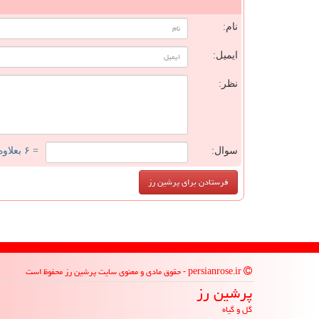
ن
نام:
ایمیل:
نظر:
سوال:
= ۶ بعلاوه ۲
persianrose.ir - حقوق مادی و معنوی سایت پرشین رز محفوظ است
پرشین رز
گل و گیاه