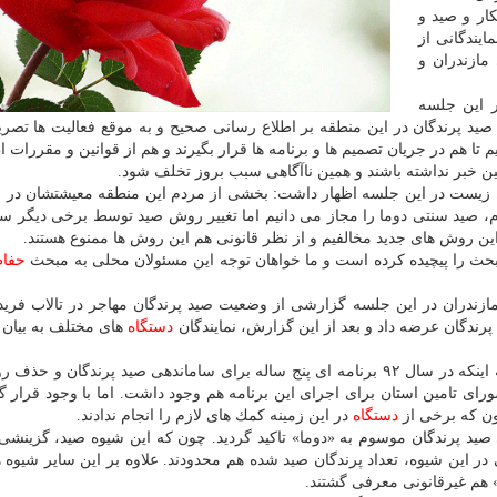
ر و صید و
یندگانی از
مازندران و
این جلسه
د پرندگان در این منطقه بر اطلاع رسانی صحیح و به موقع فعالیت ها تصری
 تا هم در جریان تصمیم ها و برنامه ها قرار بگیرند و هم از قوانین و مقررات اط
انین خبر نداشته باشند و همین ناآگاهی سبب بروز تخلف شود.
یست در این جلسه اظهار داشت: بخشی از مردم این منطقه معیشتشان در ن
م، صید سنتی دوما را مجاز می دانیم اما تغییر روش صید توسط برخی دیگر 
 این روش های جدید مخالفیم و از نظر قانونی هم این روش ها ممنوع هستند.
حث را پیچیده كرده است و ما خواهان توجه این مسئولان محلی به مبحث
حفا
ندران در این جلسه گزارشی از وضعیت صید پرندگان مهاجر در تالاب فریدو
رندگان عرضه داد و بعد از این گزارش، نمایندگان
دستگاه
های مختلف به بیان 
محیط زیست استان مازندران با اشاره به اینكه در سال ۹۲ برنامه ای پنج ساله برای ساماندهی صید پرندگان 
ای تامین استان برای اجرای این برنامه هم وجود داشت. اما با وجود قرار گ
ون كه برخی از
دستگاه
در این زمینه كمك های لازم را انجام ندادند.
صید پرندگان موسوم به «دوما» تاكید گردید. چون كه این شیوه صید، گزینش
در این شیوه، تعداد پرندگان صید شده هم محدودند. علاوه بر این سایر شیوه 
 هم غیرقانونی معرفی گشتند.