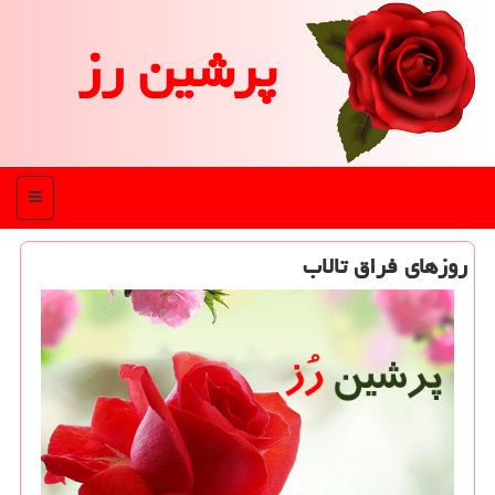
پرشین رز
منو
روزهای فراق تالاب