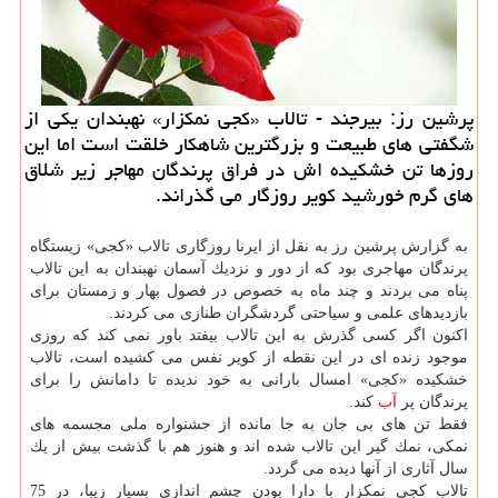
پرشین رز: بیرجند - تالاب «كجی نمكزار» نهبندان یكی از
شگفتی های طبیعت و بزرگترین شاهكار خلقت است اما این
روزها تن خشكیده اش در فراق پرندگان مهاجر زیر شلاق
های گرم خورشید كویر روزگار می گذراند.
به گزارش پرشین رز به نقل از ایرنا روزگاری تالاب «كجی» زیستگاه
پرندگان مهاجری بود كه از دور و نزدیك آسمان نهبندان به این تالاب
پناه می بردند و چند ماه به خصوص در فصول بهار و زمستان برای
بازدیدهای علمی و سیاحتی گردشگران طنازی می كردند.
اكنون اگر كسی گذرش به این تالاب بیفتد باور نمی كند كه روزی
موجود زنده ای در این نقطه از كویر نفس می كشیده است، تالاب
خشكیده «كجی» امسال بارانی به خود ندیده تا دامانش را برای
پرندگان پر
آب
كند.
فقط تن های بی جان به جا مانده از جشنواره ملی مجسمه های
نمكی، نمك گیر این تالاب شده اند و هنوز هم با گذشت بیش از یك
سال آثاری از آنها دیده می گردد.
تالاب كجی نمكزار با دارا بودن چشم اندازی بسیار زیبا، در 75