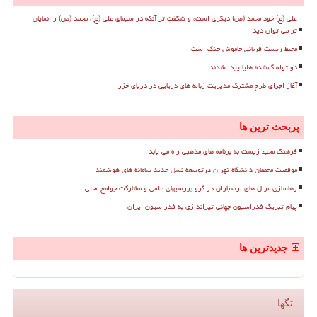
علی (ع) خود محمد (ص) دیگری است، و شگفت تر آنکه در سیمای علی (ع)، محمد (ص) را نمایان
تر می توان دید
محیط زیست قربانی خاموش جنگ است
دو توله گمشده هلیا پیدا شدند
آغاز اجرای طرح مشترک مدیریت زباله های دریایی در دریای خزر
پربحث ترین ها
فرهنگ محیط زیست به برنامه های مذهبی راه می یابد
موفقیت محققان دانشگاه تهران درتوسعه نسل جدید سامانه های هوشمند
رهاسازی مرال های ارسباران در گرو بررسیهای علمی و مشارکت جوامع محلی
پیام تبریک فدراسیون جهانی تیراندازی به فدراسیون ایران
جدیدترین ها
تگها