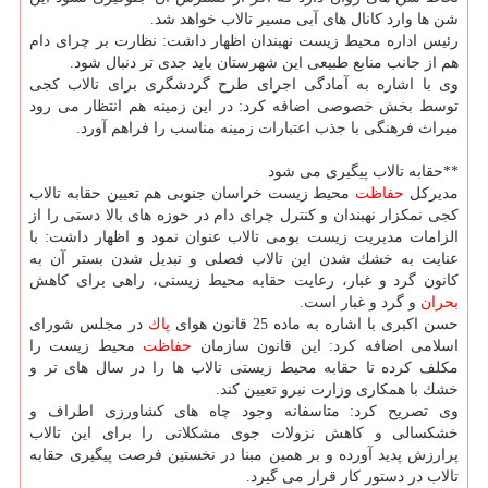
شن ها وارد كانال های آبی مسیر تالاب خواهد شد.
رئیس اداره محیط زیست نهبندان اظهار داشت: نظارت بر چرای دام
هم از جانب منابع طبیعی این شهرستان باید جدی تر دنبال شود.
وی با اشاره به آمادگی اجرای طرح گردشگری برای تالاب كجی
توسط بخش خصوصی اضافه كرد: در این زمینه هم انتظار می رود
میراث فرهنگی با جذب اعتبارات زمینه مناسب را فراهم آورد.
**حقابه تالاب پیگیری می شود
مدیركل
حفاظت
محیط زیست خراسان جنوبی هم تعیین حقابه تالاب
كجی نمكزار نهبندان و كنترل چرای دام در حوزه های بالا دستی را از
الزامات مدیریت زیست بومی تالاب عنوان نمود و اظهار داشت: با
عنایت به خشك شدن این تالاب فصلی و تبدیل شدن بستر آن به
كانون گرد و غبار، رعایت حقابه محیط زیستی، راهی برای كاهش
بحران
و گرد و غبار است.
حسن اكبری با اشاره به ماده 25 قانون هوای
پاك
در مجلس شورای
اسلامی اضافه كرد: این قانون سازمان
حفاظت
محیط زیست را
مكلف كرده تا حقابه محیط زیستی تالاب ها را در سال های تر و
خشك با همكاری وزارت نیرو تعیین كند.
وی تصریح كرد: متاسفانه وجود چاه های كشاورزی اطراف و
خشكسالی و كاهش نزولات جوی مشكلاتی را برای این تالاب
پرارزش پدید آورده و بر همین مبنا در نخستین فرصت پیگیری حقابه
تالاب در دستور كار قرار می گیرد.