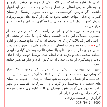
اكبری با اشاره به اینكه این تالاب یكی از مهمترین چشم اندازها و
جاذبه های طبیعی استان در فصل زمستان به حساب می آید اظهار
داشت: اگر كاركرد اكوسیستمی این تالاب بعنوان زیستگاه زمستان
گذرانی پرندگان مهاجر حفظ نشود به یكی از كانون های تولید ریزگرد
شرق كشور تبدیل گشته و نواحی سكونتگاهی اطراف را تحت تاثیر
قرار می دهد.
وی چرای بی رویه شتر و دام در اراضی بالادستی را هم یكی از
مهمترین معضلات این تالاب دانست و بیان كرد: با اینكه در بخشی از
اراضی اطراف تالاب 'تاغ كاری' توسط اداره كل منابع طبیعی و اداره
كل
حفاظت
محیط زیست استان انجام شده ولی در صورت مدیریت
نشدن چرای دام در حوزه های بالادستی تالاب، پوشش گیاهی طبیعی
منطقه صدمه دیده و هزینه های انجام شده توسط دولت برای احیای
تالاب و پیشگیری از تبدیل شدن آن به كانون گرد و غبار هم هدر خواهد
رفت.
شهرستان نهبندان با بیش از 59 هزار نفر جمعیت، 26 هزار
كیلومترمربع مساحت و بیش از 100 كیلومتر مرز مشترك با
افغانستان، از شمال و غرب به شهرستان بیرجند، از جنوب به استان
های سیستان و بلوچستان و كرمان و از شرق به افغانستان و شهر
زابل محدود می گردد. شهر نهبندان در 200 كیلومتری جنوب بیرجند
مركز خراسان جنوبی قرار دارد.
گزارش از عصمت برزجی
9893 * 6054/1042