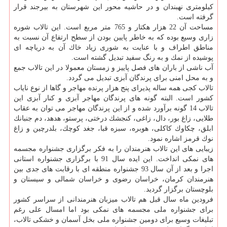
كیلومتری نهبندان و در حاشیه محور این شهرستان به بیرجند قرار
گرفته است.
مساحت آن 22 هزار هكتار و 765 متر مربع است. این تالاب شوره
زاری وسیع بوده كه به خاطر پایین بودن از سطح ارتفاع آن نسبت به
مناطق اطراف و با عنایت به شوری زیاد خاك آن به دریاچه ای
پوشیده از نمك و به رنگ سفید تبدیل گشته است.
آب ناشی از باران های فصل پاییز و زمستان معمولا در این تالاب جمع
و به محل امنی برای پرندگان آبزی تبدیل می گردد.
تالاب كجی همه ساله پذیرای پنج هزار پرنده مهاجر و گاها از نوع نایاب
كشور است. البته گونه های پرندگان مهاجر آبزی و كنار آبزی این
تالاب 14 گونه برآورد شده و از این پرندگان مهاجر می توان به عقاب
طلایی، زاغ بور، دال، زاغی، كنجشك درختی، پرستو، هدهد، دم جنبانك
ابلق، چكاوك كاكلی، هوبره، سبزه قبا، جغد كوچك، بلدرچین و زاغ
نوك قرمز اشاره نمود.
زیبایی های این تالاب هنرمندان را به فكر برگزاری جشنواره مجسمه
های نمكی انداخت. این ایده سال 91 با برگزاری جشنواره استانی
اجرا و بعد از آن سال 93 جشنواره منطقه ای با رقابت های جدی بین
هنرمندان كرمان، خراسان رضوی و خراسان شمالی و سیستان و
بلوچستان برگزار گردید.
فرودین ماه سال قبل هم تالاب میزبان هنرمندانی از سراسر كشور
برای جشنواره ملی مجسمه های نمكی بود اما امسال علی رغم
تبلیغات وسیع برای دومین جشنواره ملی بخل آسمان و خشكی تالاب،