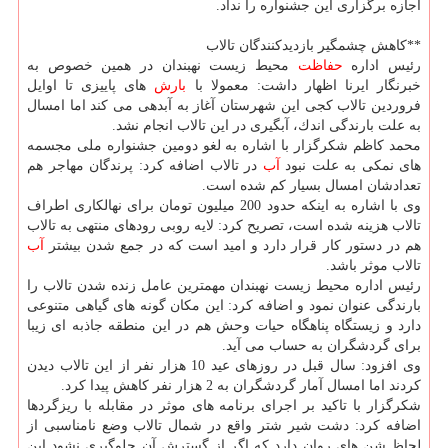
اجازه برگزاری این جشنواره را نداد.
**كاهش چشمگیر بازدیدكنندگان تالاب
رئیس اداره
حفاظت
محیط زیست نهبندان در همین خصوص به
خبرنگار ایرنا اظهار داشت: معمولا با
بارش
های پاییزی تا اوایل
فروردین تالاب كجی این شهرستان آغاز به آبدهی می كند اما امسال
به علت بارندگی اندك، آبگیری در این تالاب انجام نشد.
محمد كاظم شكرگزار با اشاره به لغو دومین جشنواره ملی مجسمه
های نمكی به علت نبود
آب
در تالاب اضافه كرد: پرندگان مهاجر هم
تعدادشان امسال بسیار كم شده است.
وی با اشاره به اینكه حدود 200 میلیون تومان برای نهالكاری اطراف
تالاب هزینه شده است، تصریح كرد: لایه روبی رودهای منتهی به تالاب
هم در دستور كار قرار دارد و امید است كه در جمع شدن بیشتر
آب
تالاب موثر باشد.
رئیس اداره محیط زیست نهبندان مهمترین عامل زنده شدن تالاب را
بارندگی عنوان نمود و اضافه كرد: این مكان گونه های گیاهی متنوعی
دارد و زیستگاه پناهگاه حیات وحش هم در این منطقه جاذبه ای زیبا
برای گردشگران به حساب می آید.
وی افزود: سال قبل در روزهای عید 10 هزار نفر از این تالاب دیدن
كردند اما امسال آمار گردشگران به 2 هزار نفر كاهش پیدا كرد.
شكرگزار با تاكید بر اجرای برنامه های موثر در مقابله با ریزگردها
اضافه كرد: دشت شیر شتر واقع در شمال تالاب وضع نامناسبی از
لحاظ شن های روان دارد كه اگر از گسترش آن جلوگیری نشود این