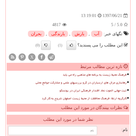
1397/06/21
13:19:01
4817
5
/
5.0
تگهای خبر:
آب
,
بارش
,
بارندگی
,
بحران
این مطلب را می پسندید؟
(0)
(1)
X
تازه ترین مطالب مرتبط
فرهنگ محیط زیست به برنامه های مذهبی راه می یابد
رهاسازی مرال های ارسباران در گرو بررسیهای علمی و مشارکت جوامع محلی
ثبت جهانی الموت نماد اقتدار فرهنگی ایران در یونسکو
کارگروه ارتقاء فرهنگ محافظت از محیط زیست اصفهان شروع به کار کرد
نظرات بینندگان در مورد این مطلب
نظر شما در مورد این مطلب
نام: