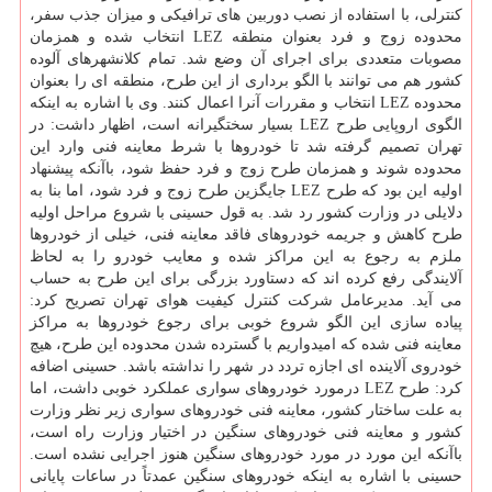
كنترلی، با استفاده از نصب دوربین های ترافیكی و میزان جذب سفر،
محدوده زوج و فرد بعنوان منطقه LEZ انتخاب شده و همزمان
مصوبات متعددی برای اجرای آن وضع شد. تمام كلانشهرهای آلوده
كشور هم می توانند با الگو برداری از این طرح، منطقه ای را بعنوان
محدوده LEZ انتخاب و مقررات آنرا اعمال كنند. وی با اشاره به اینكه
الگوی اروپایی طرح LEZ بسیار سختگیرانه است، اظهار داشت: در
تهران تصمیم گرفته شد تا خودروها با شرط معاینه فنی وارد این
محدوده شوند و همزمان طرح زوج و فرد حفظ شود، باآنكه پیشنهاد
اولیه این بود كه طرح LEZ جایگزین طرح زوج و فرد شود، اما بنا به
دلایلی در وزارت كشور رد شد. به قول حسینی با شروع مراحل اولیه
طرح كاهش و جریمه خودروهای فاقد معاینه فنی، خیلی از خودروها
ملزم به رجوع به این مراكز شده و معایب خودرو را به لحاظ
آلایندگی رفع كرده اند كه دستاورد بزرگی برای این طرح به حساب
می آید. مدیرعامل شركت كنترل كیفیت هوای تهران تصریح كرد:
پیاده سازی این الگو شروع خوبی برای رجوع خودروها به مراكز
معاینه فنی شده كه امیدواریم با گسترده شدن محدوده این طرح، هیچ
خودروی آلاینده ای اجازه تردد در شهر را نداشته باشد. حسینی اضافه
كرد: طرح LEZ درمورد خودروهای سواری عملكرد خوبی داشت، اما
به علت ساختار كشور، معاینه فنی خودروهای سواری زیر نظر وزارت
كشور و معاینه فنی خودروهای سنگین در اختیار وزارت راه است،
باآنكه این مورد در مورد خودروهای سنگین هنوز اجرایی نشده است.
حسینی با اشاره به اینكه خودروهای سنگین عمدتاً در ساعات پایانی