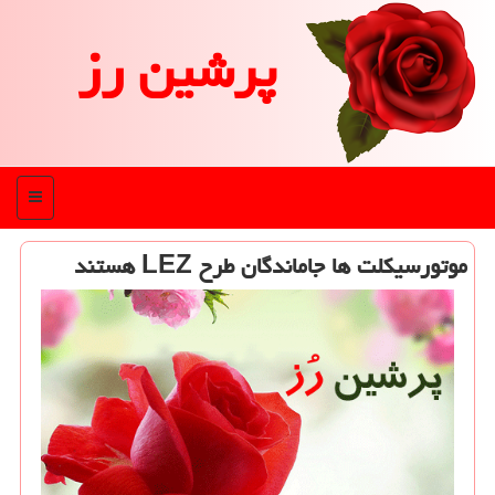
پرشین رز
منو
موتورسیكلت ها جاماندگان طرح LEZ هستند