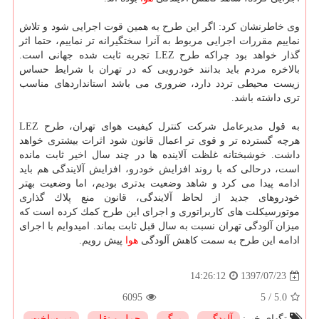
وی خاطرنشان كرد: اگر این طرح به همین قوت اجرایی شود و تلاش
نماییم مقررات اجرایی مربوط به آنرا سختگیرانه تر نماییم، حتما اثر
گذار خواهد بود چراكه طرح LEZ تجربه ثابت شده جهانی است.
بالاخره مردم باید بدانند خودرویی كه در تهران با شرایط حساس
زیست محیطی تردد دارد، ضروری می باشد استانداردهای مناسب
تری داشته باشد.
به قول مدیرعامل شركت كنترل كیفیت هوای تهران، طرح LEZ
هرچه گسترده تر و قوی تر اعمال قانون شود اثرات بیشتری خواهد
داشت. خوشبختانه غلظت آلاینده ها در چند سال اخیر ثابت مانده
است، درحالی كه با روند افزایش خودرو، افزایش آلایندگی هم باید
ادامه پیدا می كرد و شاهد وضعیت بدتری بودیم، اما وضعیت بهتر
خودروهای جدید از لحاظ آلایندگی، قانون منع پلاك گذاری
موتورسیكلت های كاربراتوری و اجرای این طرح كمك كرده است كه
میزان آلودگی تهران نسبت به سال قبل ثابت بماند. امیدوایم با اجرای
ادامه این طرح به سمت كاهش آلودگی
هوا
پیش رویم.
1397/07/23
14:26:12
6095
5
/
5.0
تگهای خبر:
آلودگی
,
برگ
,
حمل و نقل
,
زیرساخت