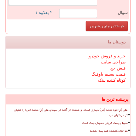
سوال:
= ۲ بعلاوه ۱
دوستان ما
خرید و فروش خودرو
طراحی سایت
فیش حج
قیمت بیسیم باوفنگ
کوتاه کننده لینک
پربیننده ترین ها
علی (ع) خود محمد (ص) دیگری است، و شگفت تر آنکه در سیمای علی (ع)، محمد (ص) را نمایان
تر می توان دید
محیط زیست قربانی خاموش جنگ است
دو توله گمشده هلیا پیدا شدند