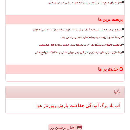
آغاز اجرای طرح مشترک مدیریت زباله های دریایی در دریای خزر
پربحث ترین ها
شروع پروسه جذب سرمایه گذار برای راه اندازی زباله سوز ۳۰۰ تنی اصفهان
فرهنگ محیط زیست به برنامه های مذهبی راه می یابد
موفقیت محققان دانشگاه تهران درتوسعه نسل جدید سامانه های هوشمند
رهاسازی مرال های ارسباران در گرو بررسیهای علمی و مشارکت جوامع محلی
جدیدترین ها
تگها
آب
باد
برگ
آلودگی
حفاظت
بارش
رپورتاژ
هوا
اخبار پرشین رز