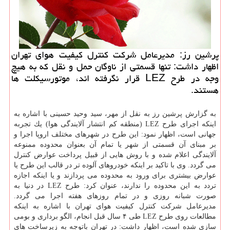
پرشین رز: مدیرعامل شركت كنترل كیفیت هوای تهران
اظهار داشت: تنها قسمتی از ناوگان حمل و نقل كه به هیچ
وجه در طرح LEZ قرار نگرفته اند، موتورسیكلت ها
هستند.
به گزارش پرشین رز به نقل از مهر، سید وحید حسینی با اشاره به
اینكه اجرای طرح LEZ (منطقه كم انتشار آلایندگی هوا) یك تجربه
جهانی است، اظهار نمود: این طرح در شهرهای مختلف اروپا اجرا و
بر مبنای آن قسمتی از شهر یا تمام آن بعنوان محدوده ممنوعه
آلایندگی اعلام شده و با روش هایی از قبیل پرداخت عوارض كنترل
می گردد. وی با تاكید بر اینكه خودروهای آلوده تر در قالب این طرح یا
عوارض بیشتری برای ورود به محدوده می پردازند و یا اینكه اجازه
تردد به این محدوده را ندارند، عنوان كرد: طرح LEZ در دنیا به
صورت شبانه روزی و در تمام روزهای هفته اجرا می گردد.
مدیرعامل شركت كنترل كیفیت هوای تهران با اشاره به اینكه
مطالعات روی طرح LEZ طی ۴ سال قبل انجام، الگو برداری و بومی
سازی شده است، اظهار داشت: در تهران باتوجه به زیرساخت های