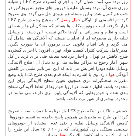
روز تردد می كنند، عنوان كرد: با اجرای گسترده طرح LEZ و شبانه
روزی شدن آن، تردد وسایل نقلیه با دوربین های مجهز به پروژكتور در
شب هم كنترل شده و این مسئله هم بزودی حل می گردد. وی تصریح
كرد: تنها قسمتی از ناوگان
حمل و نقل
كه به هیچ وجه در طرح LEZ
قرار نگرفته است موتورسیكلت ها هستند كه مشكل آن ها ریشه ای
است و نظام و مقرراتی بر آن ها حاكم نیست، این دسته از وسایل
نقلیه دارای مجموعه ای از تخلفات هستند كه آلایندگی هم شامل آن
می گردد و باید اقدام قانونی جدی درمورد آن ها صورت بگیرد.
مدیرعامل شركت كنترل كیفیت هوای تهران افزود: با اجرای گسترده
طرح كاهش در تهران و اجبار دریافت معاینه فنی برای تردد در كل
شهر، آمار رجوع به مراكز معاینه فنی و به دنبال آن اصلاح آلایندگی
وسایل نقلیه دودزا افزایش می یابد كه این امر تاثیر مثبتی در كاهش
آلودگی
هوا
دارد. وی با اشاره به اینكه قدم بعدی طرح LEZ باید وضع
مقررات سختگیرانه تری همچون تعیین سطح آلایندگی برای این
محدوده باشد، اظهار داشت: در اروپا خودروها از لحاظ آلایندگی سطح
بندی شده و خودروهایی كه آلایندگی پایین تری دارند، می توانند در
محدوده بیشتری از شهر تردد داشته باشند.
حسینی با تاكید بر اینكه طرح LEZ یك برنامه بلندمدت است، تصریح
كرد: این طرح به متغیرهایی همچون پاسخ جامعه به تنظیم خودروها،
كاهش آلایندگی وسایل نقلیه و حتی عدم استفاده از خودروهای
شخصی بستگی دارد. كشورهایی كه در ۱۰ تا ۱۵ سال این طرح را
اجرایی كرده، شاهد كاهش آلایندگی
هوا
بوده اند.