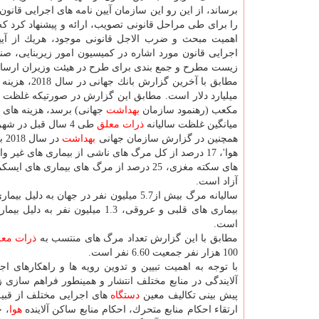
برساند، از این رو این سازمان آیین نامه های اجرایی قانون
را برای طی مراحل قانونی تصویب، ارائه و پیشنهاد كرد كه 
اهمیت مبحث و ضرب الاجل قانونی موجود، هریك از آیی
اجرایی قانون مورد اشاره در كمیسیون امور زیربنایی، ص
زیست مطرح و جمع بندی برای طرح در هیئت وزیران ارسا
مطابق با آخرین گزارش بانك جهانی در سال 2018، هزینه های سلامت (مرگ و بیماری) آلاینده
میلیارد دلار است. مطابق این گزارش در صورتیكه غلظت 
مكعب (رهنمود سازمان
بهداشت
جهانی) برسد، هزینه های سلامت (مرگ و 
میانگین غلظت سالیانه
ذرات معلق
طی 4 سال قبل در شهر تهران بیشتر از 34 میكروگرم در متر مكعب است كه 3.4برابر حد مجاز است.
همچنین در گزارش سازمان جهانی
بهداشت
در
هوا'، 17 درصد از كل مرگ های ناشی از بیماری های غیر واگیر به دلیل مواجهه با آلودگی
آزاد است.
سالیانه مرگ بیش از5.7 میلیون نفر در جهان به دلیل بیماری های غیر واگیر منتسب به آلودگی
بیماری های قلبی و عروقی، 1.3 میلیون نفر به دلیل بیماری های تنفسی و 5 /0 میلیون نفر به دلیل سرطان ریه ناشی از مواجهه با آلودگی
است.
مطابق با این گزارش تعداد مرگ های منتسب به
ذرات مع
100 هزار نفر جمعیت 6.60 نفر است.
با توجه به اهمیت تبیین و تدوین رویه ها و راهكارهای ا
آلایندگی در منابع مختلف انتشار و همینطور فراهم سازی زیرساخت 
پیش بینی تكالیف معین
دستگاه
های اجرایی مختلف از قبی
ارتقاء احكام منابع متحرك، احكام منابع ساكن آلاینده
هوا
، 