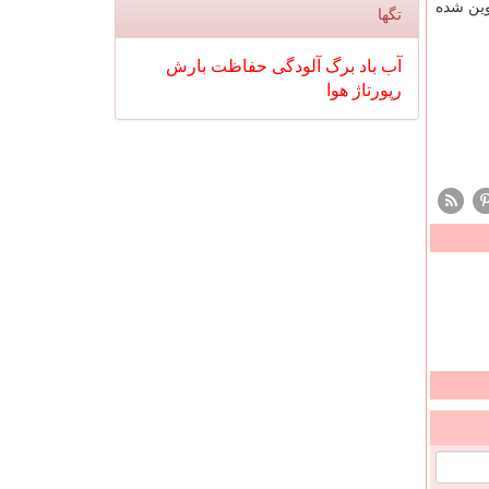
ین شده
تگها
آب
باد
برگ
آلودگی
حفاظت
بارش
رپورتاژ
هوا