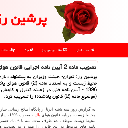
پرشین رز
صفحه اصلی
مطالب پرشین رز
برگ
حفاظت
تصویب ماده 2 آیین نامه اجرایی قانون هوای پاك
پرشین رز: تهران- هیئت وزیران به پیشنهاد ساز
محیط زیست و به استناد ماده (2) قا
1396 - آیین نامه فنی در زمینه كنترل و كاهش
(موضوع ماده (2) قانون یادشده) را تصویب كرد.
به گزارش روز سه شنبه ایرنا از پایگاه اطلاع رسانی سا
محیط زیست، برپایه قانون هوای
پاك
- مصوب 1396- سازمان
محیط زیست موظف شد ظرف مد
نامه های مربوط به این قانون را تهیه و به تصویب ه