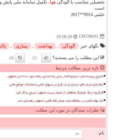
تحصیلی متناسب با آلودگی
هوا
، تكمیل سامانه ملی پایش و
است.
علمی 9014**2017
1397/08/01
19:58:29
تگهای خبر:
آلودگی
,
بهداشت
,
بیماری
,
پاك
این مطلب را می پسندید؟
(0)
(1)
تازه ترین مطالب مرتبط
شروع پروسه جذب سرمایه گذار برای راه اندازی زباله سوز ۳۰۰ تنی اصفهان
رهاسازی مرال های ارسباران در گرو بررسیهای علمی و مشارکت جوامع محلی
کارگروه ارتقاء فرهنگ محافظت از محیط زیست اصفهان شروع به کار کرد
یک بهله بالابان در پناهگاه حیات وحش کلاه قاضی اصفهان رهاسازی شد
نظرات بینندگان در مورد این مطلب
ن
نام: