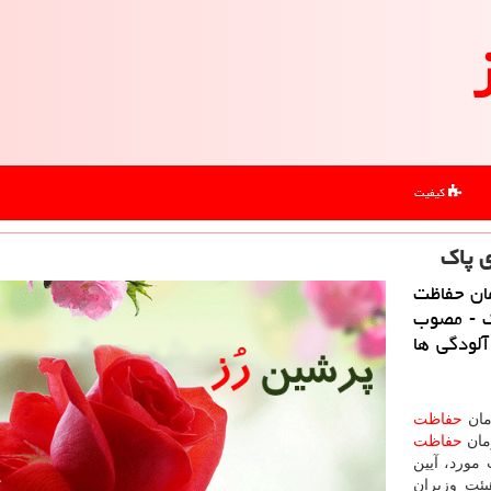
کیفیت
مان حفاظت
نون هوای پاك - مصوب
 آلودگی ها
زمان
حفاظت
حفاظت
ت سه تا 6 ماه حسب مورد، آیین
یئت وزیران