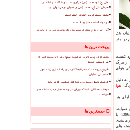
علی (ع) خود محمد (ص) دیگری است، و شگفت تر آنکه در
سیمای علی (ع)، محمد (ص) را نمایان تر می توان دید
محیط زیست قربانی خاموش جنگ است
دو توله گمشده هلیا پیدا شدند
آغاز اجرای طرح مشترک مدیریت زباله های دریایی در دریای خزر
(PPM 2.5) در شهر تهران سالیانه 2.6
ر مكعب به 10 میكروگرم در متر
پربحث ترین ها
کشف 2 تن چوب تاغ در کوهپایه اصفهان طی 24 ساعت اخیر 8
بود كیفیت
نفر دستگیر شدند
ش به ترتیب 34 درصد از مرگ
ه با آلودگی هوای
شروع پروسه جذب سرمایه گذار برای راه اندازی زباله سوز
۳۰۰ تنی اصفهان
میلیون نفر به دلیل
فرهنگ محیط زیست به برنامه های مذهبی راه می یابد
هوا
موفقیت محققان دانشگاه تهران درتوسعه نسل جدید سامانه های
هوشمند
 716 نفر بوده كه به ازای هر
و ضوابط
جدیدترین ها
- مصوب1396- با
مانبندی
شته های