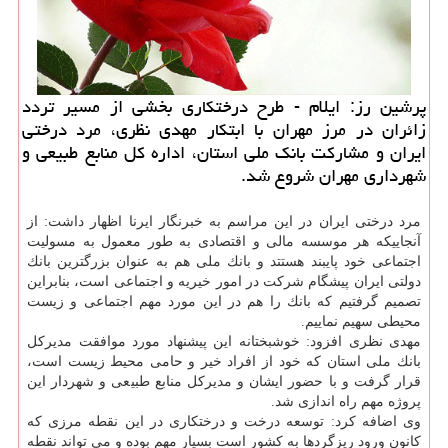
پرشین رز: ایلام - طرح درختكاری بخشی از مسیر تردد
زائران در مرز مهران با ابتكار مهدی نظری، مرد درختی
ایران و مشاركت بانك ملی استان، اداره كل منابع طبیعی و
شهرداری مهران شروع شد.
مرد درختی ایران در این مراسم به خبرنگار ایرنا اظهار داشت: از
آنجاییكه هر موسسه مالی و اقتصادی به طور معمول به مسولیت
اجتماعی خود پایبند هستتد و بانك ملی هم به عنوان بزرگترین بانك
دولتی ایران پیشگام شركت در امور خیریه و اجتماعی است، بنابراین
تصمیم گرفتیم كه بانك را هم در این مورد مهم اجتماعی و زیست
محیطی سهیم نماییم.
مهدی نظری افزود: خوشبختانه این پیشنهاد مورد موافقت مدیركل
بانك ملی استان كه خود از افراد خیر و حامی محیط زیست است،
قرار گرفت و با حضور ایشان و مدیركل منابع طبیعی و شهردار این
پروژه مهم راه اندازی شد.
وی اضافه كرد: توسعه درخت و درختكاری در این نقطه مرزی كه
كانون ورود ریزگردها به كشور است بسیار مهم بوده و می تواند نقطه