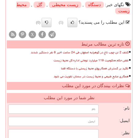
تگهای خبر:
دستگاه
,
زیست محیطی
,
گل
,
محیط
زیست
این مطلب را می پسندید؟
(0)
(1)
X
تازه ترین مطالب مرتبط
کشف 2 تن چوب تاغ در کوهپایه اصفهان طی 24 ساعت اخیر 8 نفر دستگیر شدند
نقض حکم محکومیت 119 میلیارد تومانی اداره کل محیط زیست
تاکید بر گسترش همکاریهای محیط زیستی با دستگاه قضا
همکاری منابع طبیعی و محیط زیست در سمنان تقویت می شود
نظرات بینندگان در مورد این مطلب
نظر شما در مورد این مطلب
نام:
ایمیل:
نظر: