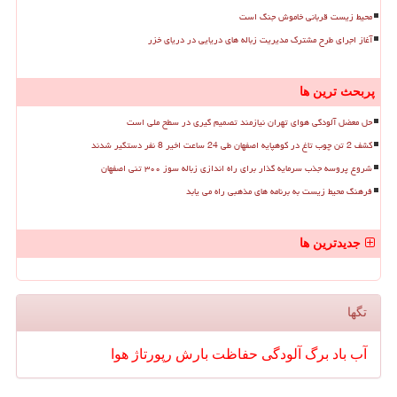
محیط زیست قربانی خاموش جنگ است
آغاز اجرای طرح مشترک مدیریت زباله های دریایی در دریای خزر
پربحث ترین ها
حل معضل آلودگی هوای تهران نیازمند تصمیم گیری در سطح ملی است
کشف 2 تن چوب تاغ در کوهپایه اصفهان طی 24 ساعت اخیر 8 نفر دستگیر شدند
شروع پروسه جذب سرمایه گذار برای راه اندازی زباله سوز ۳۰۰ تنی اصفهان
فرهنگ محیط زیست به برنامه های مذهبی راه می یابد
جدیدترین ها
تگها
آب
باد
برگ
آلودگی
حفاظت
بارش
رپورتاژ
هوا