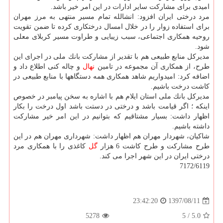
امیدی برای مشاركت سایر ادارات در این امر خیر باشد.
مرد درختی ایران افزود: انشالله تمام مسیر منتهی به مرز مهران
برای استفاده زوار را در خلال امسال درختكاری كرده تا ضمن تقویت
روحیه همكاری اجتماعی، سبب زیبایی و طراوت مسیر كربلای معلی
شود.
مدیركل منابع طبیعی هم با تقدیر از مشاركت بانك ملی در اجرای این
طرح، از همكاری آن مجموعه در تامین
نهال
و چاله كنی اطلاع داد و
اضافه كرد: امیدواریم شاهد همكاری همه دستگاهها با منابع طبیعی در
كاشت درخت باشیم.
مدیركل بانك ملی استان ایلام هم با اشاره به سخن پیامبر در خصوص
اینكه ؛ اگر قیامت باشد و درختی در دستت باشد اول درخت را بكار
اظهار داشت: بسیار مشتاقیم كه بتوانیم در این امر خیر مشاركت
داشته باشیم.
شاكیان، شهردار مهران هم اظهار داشت: شهرداری مهران هم در این
طرح مشاركت و طرح كاشت 6 هزار
گل
كاغذی را با همكاری مرد
درختی ایران در این شهر اجرا می كند.
7172/6119
1397/08/11
23:42:20
5278
5
/
5.0